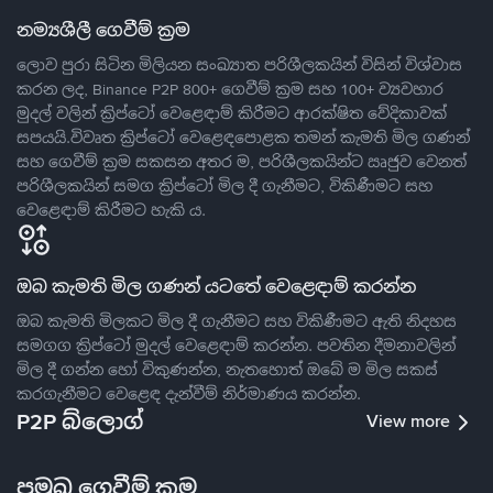
නම්‍යශීලී ගෙවීම් ක්‍රම
ලොව පුරා සිටින මිලියන සංඛ්‍යාත පරිශීලකයින් විසින් විශ්වාස
කරන ලද, Binance P2P 800+ ගෙවීම් ක්‍රම සහ 100+ ව්‍යවහාර
මුදල් වලින් ක්‍රිප්ටෝ වෙළෙඳාම් කිරීමට ආරක්ෂිත වේදිකාවක්
සපයයි.විවෘත ක්‍රිප්ටෝ වෙළෙඳපොළක තමන් කැමති මිල ගණන්
සහ ගෙවීම් ක්‍රම සකසන අතර ම, පරිශීලකයින්ට ඍජුව වෙනත්
පරිශීලකයින් සමග ක්‍රිප්ටෝ මිල දී ගැනීමට, විකිණීමට සහ
වෙළෙඳාම් කිරීමට හැකි ය.
ඔබ කැමති මිල ගණන් යටතේ වෙළෙඳාම් කරන්න
ඔබ කැමති මිලකට මිල දී ගැනීමට සහ විකිණීමට ඇති නිදහස
සමගග ක්‍රිප්ටෝ මුදල් වෙළෙඳාම් කරන්න. පවතින දීමනාවලින්
මිල දී ගන්න හෝ විකුණන්න, නැතහොත් ඔබේ ම මිල සකස්
කරගැනීමට වෙළෙඳ දැන්වීම් නිර්මාණය කරන්න.
P2P බ්ලොග්
View more
ප්‍රමුඛ ගෙවීම් ක්‍රම