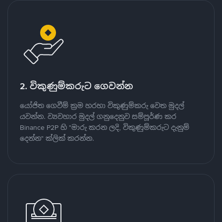
2. විකුණුම්කරුට ගෙවන්න
යෝජිත ගෙවීම් ක්‍රම හරහා විකුණුම්කරු වෙත මුදල්
යවන්න. ව්‍යවහාර මුදල් ගනුදෙනුව සම්පූර්ණ කර
Binance P2P හි "මාරු කරන ලදි, විකුණුම්කරුට දැනුම්
දෙන්න" ක්ලික් කරන්න.