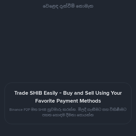
වෙළෙඳ දැන්වීම් නොමැත
Trade SHIB Easily - Buy and Sell Using Your
Favorite Payment Methods
Binance P2P මත SHIB හුවමාරු කරන්න. මිලදී ගැනීමට සහ විකිණීමට
පහත හොඳම දීමනා සොයන්න