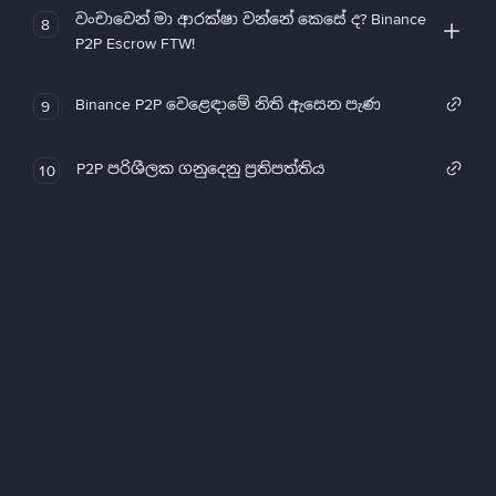
වංචාවෙන් මා ආරක්ෂා වන්නේ කෙසේ ද? Binance
8
P2P Escrow FTW!
Binance P2P වෙළෙඳාමේ නිති ඇසෙන පැණ
9
P2P පරිශීලක ගනුදෙනු ප්‍රතිපත්තිය
10