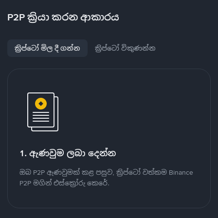
P2P ක්‍රියා කරන ආකාරය
ක්‍රිප්ටෝ මිල දී ගන්න
ක්‍රිප්ටෝ විකුණන්න
1. ඇණවුම ලබා දෙන්න
ඔබ P2P ඇණවුමක් කළ පසුව, ක්‍රිප්ටෝ වත්කම Binance
P2P මගින් එස්ක්‍රෝරු කෙරේ.