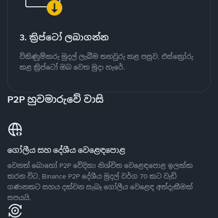
3. ක්‍රිප්ටෝ ලබාගන්න
විකිණුම්කරු මුදල් ලැබීම තහවුරු කළ පසුව, එස්ක්‍රෝරු
කළ ක්‍රිප්ටෝ ඔබ වෙත මුදා හැරේ.
P2P හුවමාරුවේ වාසි
ගෝලීය සහ දේශීය වෙළෙඳපොළ
වෙනත් බොහෝ P2P වේදිකා නිශ්චිත වෙළෙඳපොළ ඉලක්ක
කරන විට, Binance P2P දේශීය මුදල් වර්ග 70 කට වැඩි
ගණනකට සහය දක්වන සැබෑ ගෝලීය වෙළෙඳ අත්දැකීමක්
සපයයි.