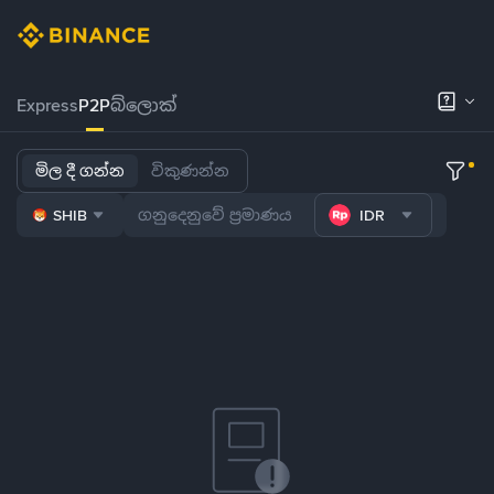
Express
P2P
බ්ලොක්
මිල දී ගන්න
විකුණන්න
SHIB
IDR