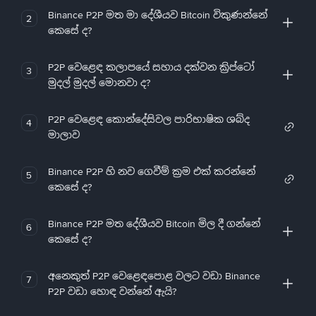
Binance P2P මත මා දේශීයව Bitcoin විකුණන්නේ
2
කෙසේ ද?
P2P වෙළෙඳ කලාපයේ සහාය දක්වන ක්‍රිප්ටෝ
3
මුදල් මුදල් මොනවා ද?
P2P වෙළෙඳ කොන්දේසිවල පාරිභාෂික ශබ්ද
4
මාලාව
Binance P2P හි නව ගෙවීම් ක්‍රම එක් කරන්නේ
5
කෙසේ ද?
Binance P2P මත දේශීයව Bitcoin මිල දී ගන්නේ
6
කෙසේ ද?
අනෙකුත් P2P වෙළෙඳපොළ වලට වඩා Binance
7
P2P වඩා හොඳ වන්නේ ඇයි?