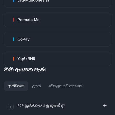
DANA(Indonesia)
Permata Me
GoPay
Yap! (BNI)
නිති ඇසෙන පැණ
ආරම්භක
උසස්
වෙළෙඳ ප්‍රචාරකයන්
P2P හුවමාරුව යනු කුමක් ද?
1