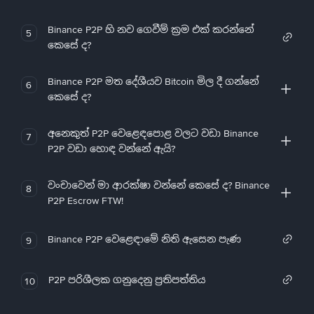
Binance P2P හි නව ගෙවීම් ක්‍රම එක් කරන්නේ
5
කෙසේ ද?
Binance P2P මත දේශීයව Bitcoin මිල දී ගන්නේ
6
කෙසේ ද?
අනෙකුත් P2P වෙළෙඳපොළ වලට වඩා Binance
7
P2P වඩා හොඳ වන්නේ ඇයි?
වංචාවෙන් මා ආරක්ෂා වන්නේ කෙසේ ද? Binance
8
P2P Escrow FTW!
Binance P2P වෙළෙඳාමේ නිති ඇසෙන පැණ
9
P2P පරිශීලක ගනුදෙනු ප්‍රතිපත්තිය
10