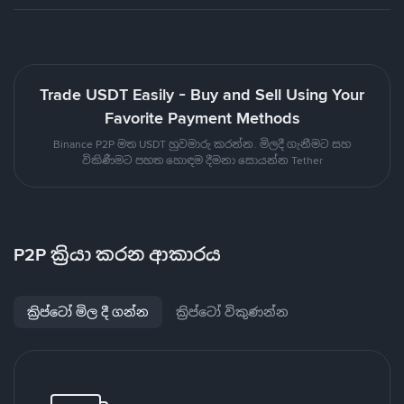
Trade USDT Easily - Buy and Sell Using Your
Favorite Payment Methods
Binance P2P මත USDT හුවමාරු කරන්න. මිලදී ගැනීමට සහ
විකිණීමට පහත හොඳම දීමනා සොයන්න Tether
P2P ක්‍රියා කරන ආකාරය
ක්‍රිප්ටෝ මිල දී ගන්න
ක්‍රිප්ටෝ විකුණන්න