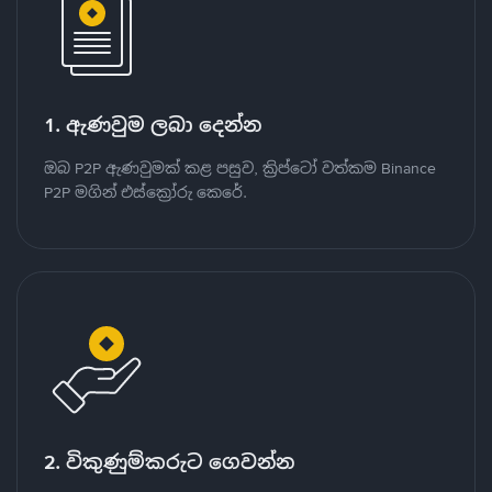
1. ඇණවුම ලබා දෙන්න
ඔබ P2P ඇණවුමක් කළ පසුව, ක්‍රිප්ටෝ වත්කම Binance
P2P මගින් එස්ක්‍රෝරු කෙරේ.
2. විකුණුම්කරුට ගෙවන්න