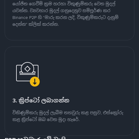
යෝජිත ගෙවීම් ක්‍රම හරහා විකුණුම්කරු වෙත මුදල්
යවන්න. ව්‍යවහාර මුදල් ගනුදෙනුව සම්පූර්ණ කර
Binance P2P හි "මාරු කරන ලදි, විකුණුම්කරුට දැනුම්
දෙන්න" ක්ලික් කරන්න.
3. ක්‍රිප්ටෝ ලබාගන්න
විකිණුම්කරු මුදල් ලැබීම තහවුරු කළ පසුව, එස්ක්‍රෝරු
කළ ක්‍රිප්ටෝ ඔබ වෙත මුදා හැරේ.