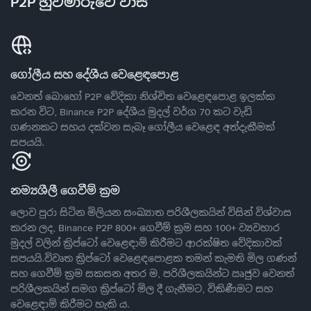
P2P හුවමාරුවේ වාසි
ගෝලීය සහ දේශීය වෙළෙඳපොළ
වෙනත් බොහෝ P2P වේදිකා නිශ්චිත වෙළෙඳපොළ ඉලක්ක
කරන විට, Binance P2P දේශීය මුදල් වර්ග 70 කට වැඩි
ගණනකට සහය දක්වන සැබෑ ගෝලීය වෙළෙඳ අත්දැකීමක්
සපයයි.
නම්‍යශීලී ගෙවීම් ක්‍රම
ලොව පුරා සිටින මිලියන සංඛ්‍යාත පරිශීලකයින් විසින් විශ්වාස
කරන ලද, Binance P2P 800+ ගෙවීම් ක්‍රම සහ 100+ ව්‍යවහාර
මුදල් වලින් ක්‍රිප්ටෝ වෙළෙඳාම් කිරීමට ආරක්ෂිත වේදිකාවක්
සපයයි.විවෘත ක්‍රිප්ටෝ වෙළෙඳපොළක තමන් කැමති මිල ගණන්
සහ ගෙවීම් ක්‍රම සකසන අතර ම, පරිශීලකයින්ට ඍජුව වෙනත්
පරිශීලකයින් සමග ක්‍රිප්ටෝ මිල දී ගැනීමට, විකිණීමට සහ
වෙළෙඳාම් කිරීමට හැකි ය.