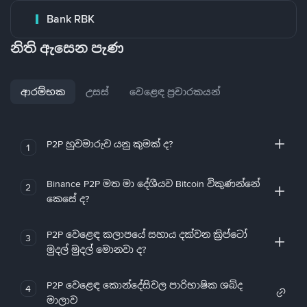
Bank RBK
නිති ඇසෙන පැණ
ආරම්භක
උසස්
වෙළෙඳ ප්‍රචාරකයන්
P2P හුවමාරුව යනු කුමක් ද?
1
Binance P2P මත මා දේශීයව Bitcoin විකුණන්නේ
2
කෙසේ ද?
P2P වෙළෙඳ කලාපයේ සහාය දක්වන ක්‍රිප්ටෝ
3
මුදල් මුදල් මොනවා ද?
P2P වෙළෙඳ කොන්දේසිවල පාරිභාෂික ශබ්ද
4
මාලාව