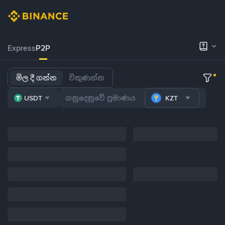
Express
P2P
මිල දී ගන්න
විකුණන්න
USDT
KZT