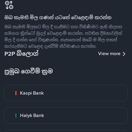
ඔබ කැමති මිල ගණන් යටතේ වෙළෙඳාම් කරන්න
ඔබ කැමති මිලකට මිල දී ගැනීමට සහ විකිණීමට ඇති නිදහස
සමගග ක්‍රිප්ටෝ මුදල් වෙළෙඳාම් කරන්න. පවතින දීමනාවලින්
මිල දී ගන්න හෝ විකුණන්න, නැතහොත් ඔබේ ම මිල සකස්
කරගැනීමට වෙළෙඳ දැන්වීම් නිර්මාණය කරන්න.
P2P බ්ලොග්
View more
ප්‍රමුඛ ගෙවීම් ක්‍රම
Kaspi Bank
Halyk Bank