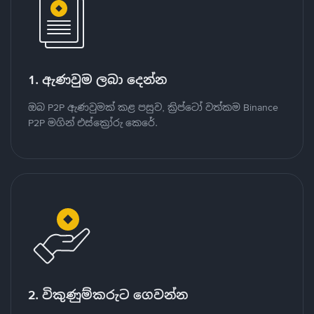
1. ඇණවුම ලබා දෙන්න
ඔබ P2P ඇණවුමක් කළ පසුව, ක්‍රිප්ටෝ වත්කම Binance
P2P මගින් එස්ක්‍රෝරු කෙරේ.
2. විකුණුම්කරුට ගෙවන්න