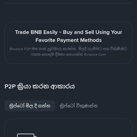
Trade BNB Easily - Buy and Sell Using Your
Favorite Payment Methods
Binance P2P මත BNB හුවමාරු කරන්න. මිලදී ගැනීමට සහ විකිණීමට
පහත හොඳම දීමනා සොයන්න Binance Coin
P2P ක්‍රියා කරන ආකාරය
ක්‍රිප්ටෝ මිල දී ගන්න
ක්‍රිප්ටෝ විකුණන්න