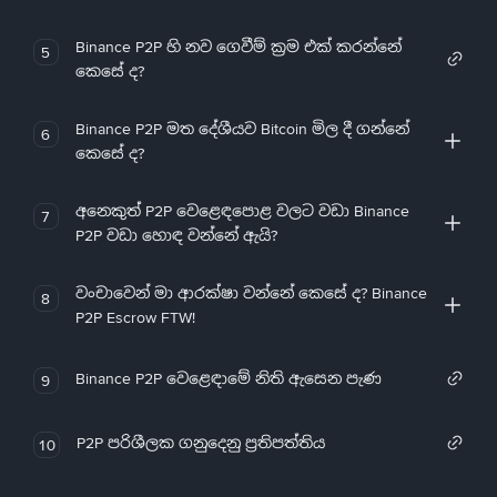
Binance P2P හි නව ගෙවීම් ක්‍රම එක් කරන්නේ
5
කෙසේ ද?
Binance P2P මත දේශීයව Bitcoin මිල දී ගන්නේ
6
කෙසේ ද?
අනෙකුත් P2P වෙළෙඳපොළ වලට වඩා Binance
7
P2P වඩා හොඳ වන්නේ ඇයි?
වංචාවෙන් මා ආරක්ෂා වන්නේ කෙසේ ද? Binance
8
P2P Escrow FTW!
Binance P2P වෙළෙඳාමේ නිති ඇසෙන පැණ
9
P2P පරිශීලක ගනුදෙනු ප්‍රතිපත්තිය
10