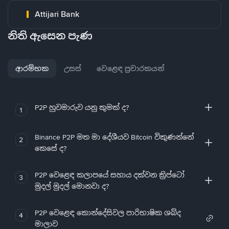
Attijari Bank
නිති ඇසෙන පැණ
ආරම්භක
උසස්
වෙළෙඳ ප්‍රචාරකයන්
P2P හුවමාරුව යනු කුමක් ද?
1
Binance P2P මත මා දේශීයව Bitcoin විකුණන්නේ
2
කෙසේ ද?
P2P වෙළෙඳ කලාපයේ සහාය දක්වන ක්‍රිප්ටෝ
3
මුදල් මුදල් මොනවා ද?
P2P වෙළෙඳ කොන්දේසිවල පාරිභාෂික ශබ්ද
4
මාලාව