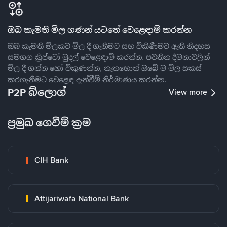
ඔබ කැමති මිල ගණන් යටතේ වෙළෙඳාම් කරන්න
ඔබ කැමති මිලකට මිල දී ගැනීමට සහ විකිණීමට ඇති නිදහස
සමගග ක්‍රිප්ටෝ මුදල් වෙළෙඳාම් කරන්න. පවතින දීමනාවලින්
මිල දී ගන්න හෝ විකුණන්න, නැතහොත් ඔබේ ම මිල සකස්
කරගැනීමට වෙළෙඳ දැන්වීම් නිර්මාණය කරන්න.
P2P බ්ලොග්
View more
ප්‍රමුඛ ගෙවීම් ක්‍රම
CIH Bank
Attijariwafa National Bank