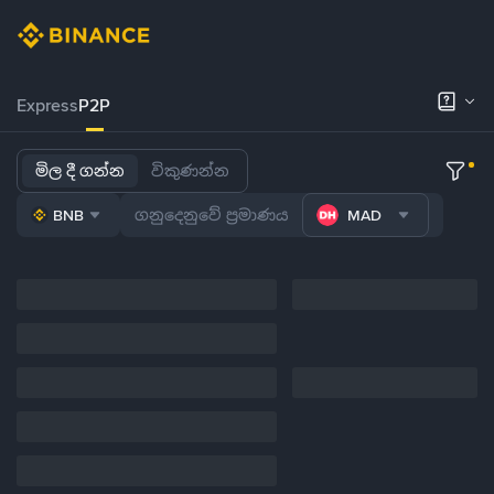
Express
P2P
මිල දී ගන්න
විකුණන්න
BNB
MAD