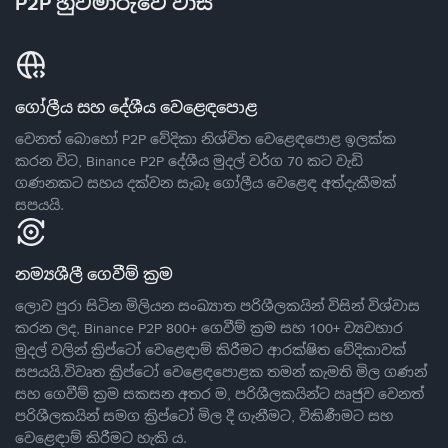
P2P හුවමාරුවේ වාසි
ගෝලීය සහ දේශීය වෙළෙඳපොළ
වෙනත් බොහෝ P2P වේදිකා නිශ්චිත වෙළෙඳපොළ ඉලක්ක
කරන විට, Binance P2P දේශීය මුදල් වර්ග 70 කට වැඩි
ගණනකට සහය දක්වන සැබෑ ගෝලීය වෙළෙඳ අත්දැකීමක්
සපයයි.
නම්‍යශීලී ගෙවීම් ක්‍රම
ලොව පුරා සිටින මිලියන සංඛ්‍යාත පරිශීලකයින් විසින් විශ්වාස
කරන ලද, Binance P2P 800+ ගෙවීම් ක්‍රම සහ 100+ ව්‍යවහාර
මුදල් වලින් ක්‍රිප්ටෝ වෙළෙඳාම් කිරීමට ආරක්ෂිත වේදිකාවක්
සපයයි.විවෘත ක්‍රිප්ටෝ වෙළෙඳපොළක තමන් කැමති මිල ගණන්
සහ ගෙවීම් ක්‍රම සකසන අතර ම, පරිශීලකයින්ට ඍජුව වෙනත්
පරිශීලකයින් සමග ක්‍රිප්ටෝ මිල දී ගැනීමට, විකිණීමට සහ
වෙළෙඳාම් කිරීමට හැකි ය.