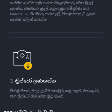
යෝජිත ගෙවීම් ක්‍රම හරහා විකුණුම්කරු වෙත මුදල්
යවන්න. ව්‍යවහාර මුදල් ගනුදෙනුව සම්පූර්ණ කර
Binance P2P හි "මාරු කරන ලදි, විකුණුම්කරුට දැනුම්
දෙන්න" ක්ලික් කරන්න.
3. ක්‍රිප්ටෝ ලබාගන්න
විකිණුම්කරු මුදල් ලැබීම තහවුරු කළ පසුව, එස්ක්‍රෝරු
කළ ක්‍රිප්ටෝ ඔබ වෙත මුදා හැරේ.