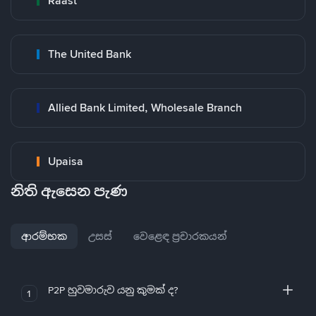
Raast
The United Bank
Allied Bank Limited, Wholesale Branch
Upaisa
නිති ඇසෙන පැණ
ආරම්භක
උසස්
වෙළෙඳ ප්‍රචාරකයන්
P2P හුවමාරුව යනු කුමක් ද?
1