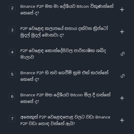
Binance P2P මත මා දේශීයව Bitcoin විකුණන්නේ
2
කෙසේ ද?
P2P වෙළෙඳ කලාපයේ සහාය දක්වන ක්‍රිප්ටෝ
3
මුදල් මුදල් මොනවා ද?
P2P වෙළෙඳ කොන්දේසිවල පාරිභාෂික ශබ්ද
4
මාලාව
Binance P2P හි නව ගෙවීම් ක්‍රම එක් කරන්නේ
5
කෙසේ ද?
Binance P2P මත දේශීයව Bitcoin මිල දී ගන්නේ
6
කෙසේ ද?
අනෙකුත් P2P වෙළෙඳපොළ වලට වඩා Binance
7
P2P වඩා හොඳ වන්නේ ඇයි?