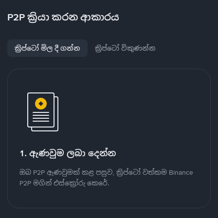
P2P ක්‍රියා කරන ආකාරය
ක්‍රිප්ටෝ මිල දී ගන්න
ක්‍රිප්ටෝ විකුණන්න
1. ඇණවුම ලබා දෙන්න
ඔබ P2P ඇණවුමක් කළ පසුව, ක්‍රිප්ටෝ වත්කම Binance
P2P මගින් එස්ක්‍රෝරු කෙරේ.