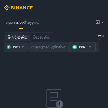
Express
P2P
බ්ලොක්
මිල දී ගන්න
විකුණන්න
USDT
PKR