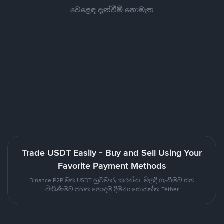
වෙළෙඳ දැන්වීම් නොමැත
Trade USDT Easily - Buy and Sell Using Your
Favorite Payment Methods
Binance P2P මත USDT හුවමාරු කරන්න. මිලදී ගැනීමට සහ
විකිණීමට පහත හොඳම දීමනා සොයන්න Tether