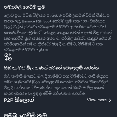
නම්‍යශීලී ගෙවීම් ක්‍රම
ලොව පුරා සිටින මිලියන සංඛ්‍යාත පරිශීලකයින් විසින් විශ්වාස
කරන ලද, Binance P2P 800+ ගෙවීම් ක්‍රම සහ 100+ ව්‍යවහාර
මුදල් වලින් ක්‍රිප්ටෝ වෙළෙඳාම් කිරීමට ආරක්ෂිත වේදිකාවක්
සපයයි.විවෘත ක්‍රිප්ටෝ වෙළෙඳපොළක තමන් කැමති මිල ගණන්
සහ ගෙවීම් ක්‍රම සකසන අතර ම, පරිශීලකයින්ට ඍජුව වෙනත්
පරිශීලකයින් සමග ක්‍රිප්ටෝ මිල දී ගැනීමට, විකිණීමට සහ
වෙළෙඳාම් කිරීමට හැකි ය.
ඔබ කැමති මිල ගණන් යටතේ වෙළෙඳාම් කරන්න
ඔබ කැමති මිලකට මිල දී ගැනීමට සහ විකිණීමට ඇති නිදහස
සමගග ක්‍රිප්ටෝ මුදල් වෙළෙඳාම් කරන්න. පවතින දීමනාවලින්
මිල දී ගන්න හෝ විකුණන්න, නැතහොත් ඔබේ ම මිල සකස්
කරගැනීමට වෙළෙඳ දැන්වීම් නිර්මාණය කරන්න.
P2P බ්ලොග්
View more
ප්‍රමුඛ ගෙවීම් ක්‍රම