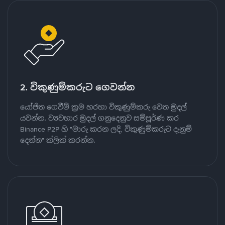
2. විකුණුම්කරුට ගෙවන්න
යෝජිත ගෙවීම් ක්‍රම හරහා විකුණුම්කරු වෙත මුදල්
යවන්න. ව්‍යවහාර මුදල් ගනුදෙනුව සම්පූර්ණ කර
Binance P2P හි "මාරු කරන ලදි, විකුණුම්කරුට දැනුම්
දෙන්න" ක්ලික් කරන්න.