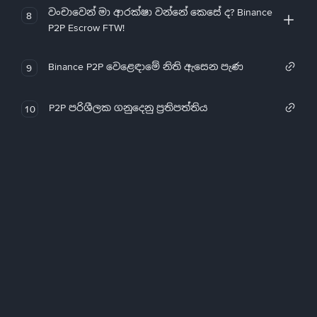
වංචාවෙන් මා ආරක්ෂා වන්නේ කෙසේ ද? Binance
8
P2P Escrow FTW!
Binance P2P වෙළෙඳාමේ නිති ඇසෙන පැණ
9
P2P පරිශීලක ගනුදෙනු ප්‍රතිපත්තිය
10