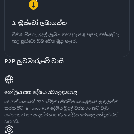
3. ක්‍රිප්ටෝ ලබාගන්න
විකිණුම්කරු මුදල් ලැබීම තහවුරු කළ පසුව, එස්ක්‍රෝරු
කළ ක්‍රිප්ටෝ ඔබ වෙත මුදා හැරේ.
P2P හුවමාරුවේ වාසි
ගෝලීය සහ දේශීය වෙළෙඳපොළ
වෙනත් බොහෝ P2P වේදිකා නිශ්චිත වෙළෙඳපොළ ඉලක්ක
කරන විට, Binance P2P දේශීය මුදල් වර්ග 70 කට වැඩි
ගණනකට සහය දක්වන සැබෑ ගෝලීය වෙළෙඳ අත්දැකීමක්
සපයයි.