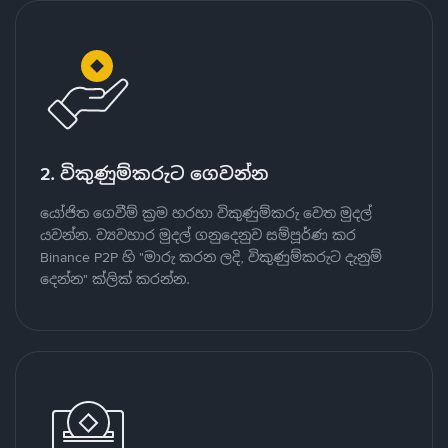
2. විකුණුම්කරුට ගෙවන්න
යෝජිත ගෙවීම් ක්‍රම හරහා විකුණුම්කරු වෙත මුදල්
යවන්න. ව්‍යවහාර මුදල් ගනුදෙනුව සම්පූර්ණ කර
Binance P2P හි "මාරු කරන ලදි, විකුණුම්කරුට දැනුම්
දෙන්න" ක්ලික් කරන්න.