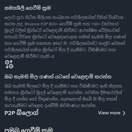
නම්‍යශීලී ගෙවීම් ක්‍රම
ලොව පුරා සිටින මිලියන සංඛ්‍යාත පරිශීලකයින් විසින් විශ්වාස
කරන ලද, Binance P2P 800+ ගෙවීම් ක්‍රම සහ 100+ ව්‍යවහාර
මුදල් වලින් ක්‍රිප්ටෝ වෙළෙඳාම් කිරීමට ආරක්ෂිත වේදිකාවක්
සපයයි.විවෘත ක්‍රිප්ටෝ වෙළෙඳපොළක තමන් කැමති මිල ගණන්
සහ ගෙවීම් ක්‍රම සකසන අතර ම, පරිශීලකයින්ට ඍජුව වෙනත්
පරිශීලකයින් සමග ක්‍රිප්ටෝ මිල දී ගැනීමට, විකිණීමට සහ
වෙළෙඳාම් කිරීමට හැකි ය.
ඔබ කැමති මිල ගණන් යටතේ වෙළෙඳාම් කරන්න
ඔබ කැමති මිලකට මිල දී ගැනීමට සහ විකිණීමට ඇති නිදහස
සමගග ක්‍රිප්ටෝ මුදල් වෙළෙඳාම් කරන්න. පවතින දීමනාවලින්
මිල දී ගන්න හෝ විකුණන්න, නැතහොත් ඔබේ ම මිල සකස්
කරගැනීමට වෙළෙඳ දැන්වීම් නිර්මාණය කරන්න.
P2P බ්ලොග්
View more
ප්‍රමුඛ ගෙවීම් ක්‍රම