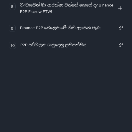
වංචාවෙන් මා ආරක්ෂා වන්නේ කෙසේ ද? Binance
8
P2P Escrow FTW!
Binance P2P වෙළෙඳාමේ නිති ඇසෙන පැණ
9
P2P පරිශීලක ගනුදෙනු ප්‍රතිපත්තිය
10