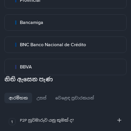
Provincial
Bancamiga
BNC Banco Nacional de Crédito
BBVA
නිති ඇසෙන පැණ
ආරම්භක
උසස්
වෙළෙඳ ප්‍රචාරකයන්
P2P හුවමාරුව යනු කුමක් ද?
1