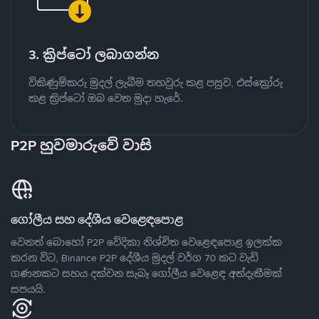
3. ක්‍රිප්ටෝ ලබාගන්න
විකිණුම්කරු මුදල් ලැබීම තහවුරු කළ පසුව, එස්ක්‍රෝරු
කළ ක්‍රිප්ටෝ ඔබ වෙත මුදා හැරේ.
P2P හුවමාරුවේ වාසි
ගෝලීය සහ දේශීය වෙළෙඳපොළ
වෙනත් බොහෝ P2P වේදිකා නිශ්චිත වෙළෙඳපොළ ඉලක්ක
කරන විට, Binance P2P දේශීය මුදල් වර්ග 70 කට වැඩි
ගණනකට සහය දක්වන සැබෑ ගෝලීය වෙළෙඳ අත්දැකීමක්
සපයයි.