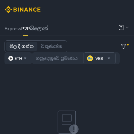
Express
P2P
බ්ලොක්
මිල දී ගන්න
විකුණන්න
ETH
VES