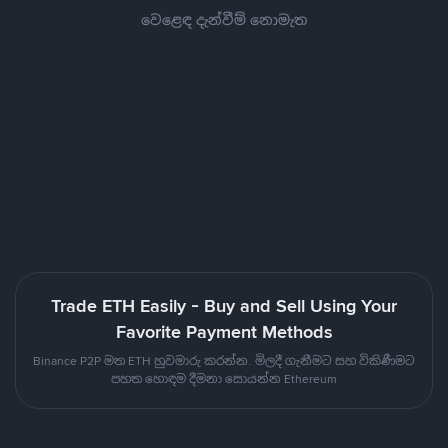
වෙළෙඳ දැන්වීම් නොමැත
Trade ETH Easily - Buy and Sell Using Your
Favorite Payment Methods
Binance P2P මත ETH හුවමාරු කරන්න. මිලදී ගැනීමට සහ විකිණීමට
පහත හොඳම දීමනා සොයන්න Ethereum