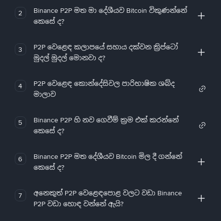
Binance P2P මත මා දේශීයව Bitcoin විකුණන්නේ
2
කෙසේ ද?
P2P වෙළෙඳ කලාපයේ සහාය දක්වන ක්‍රිප්ටෝ
3
මුදල් මුදල් මොනවා ද?
P2P වෙළෙඳ කොන්දේසිවල පාරිභාෂික ශබ්ද
4
මාලාව
Binance P2P හි නව ගෙවීම් ක්‍රම එක් කරන්නේ
5
කෙසේ ද?
Binance P2P මත දේශීයව Bitcoin මිල දී ගන්නේ
6
කෙසේ ද?
අනෙකුත් P2P වෙළෙඳපොළ වලට වඩා Binance
7
P2P වඩා හොඳ වන්නේ ඇයි?