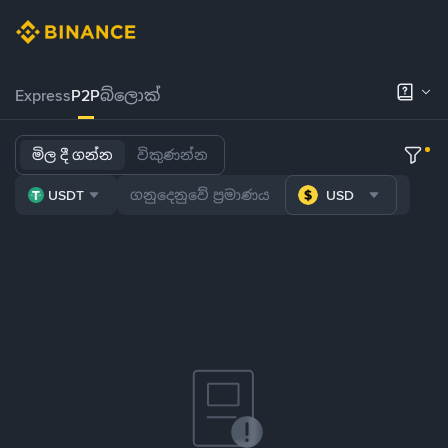
Express
P2P
බ්ලොක්
මිල දී ගන්න
විකුණන්න
USDT
USD