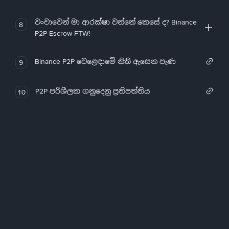
වංචාවෙන් මා ආරක්ෂා වන්නේ කෙසේ ද? Binance
8
P2P Escrow FTW!
Binance P2P වෙළෙඳාමේ නිති ඇසෙන පැණ
9
P2P පරිශීලක ගනුදෙනු ප්‍රතිපත්තිය
10