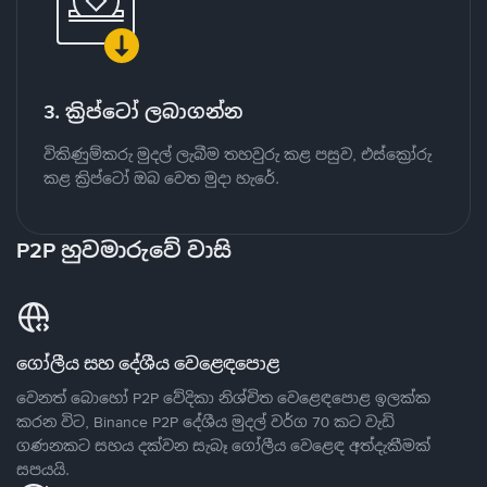
3. ක්‍රිප්ටෝ ලබාගන්න
විකිණුම්කරු මුදල් ලැබීම තහවුරු කළ පසුව, එස්ක්‍රෝරු
කළ ක්‍රිප්ටෝ ඔබ වෙත මුදා හැරේ.
P2P හුවමාරුවේ වාසි
ගෝලීය සහ දේශීය වෙළෙඳපොළ
වෙනත් බොහෝ P2P වේදිකා නිශ්චිත වෙළෙඳපොළ ඉලක්ක
කරන විට, Binance P2P දේශීය මුදල් වර්ග 70 කට වැඩි
ගණනකට සහය දක්වන සැබෑ ගෝලීය වෙළෙඳ අත්දැකීමක්
සපයයි.