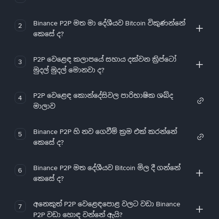
Binance P2P මත මා දේශීයව Bitcoin විකුණන්නේ
2
කෙසේ ද?
P2P වෙළෙඳ කලාපයේ සහාය දක්වන ක්‍රිප්ටෝ
3
මුදල් මුදල් මොනවා ද?
P2P වෙළෙඳ කොන්දේසිවල පාරිභාෂික ශබ්ද
4
මාලාව
Binance P2P හි නව ගෙවීම් ක්‍රම එක් කරන්නේ
5
කෙසේ ද?
Binance P2P මත දේශීයව Bitcoin මිල දී ගන්නේ
6
කෙසේ ද?
අනෙකුත් P2P වෙළෙඳපොළ වලට වඩා Binance
7
P2P වඩා හොඳ වන්නේ ඇයි?