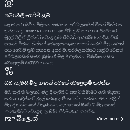
නම්‍යශීලී ගෙවීම් ක්‍රම
ලොව පුරා සිටින මිලියන සංඛ්‍යාත පරිශීලකයින් විසින් විශ්වාස
කරන ලද, Binance P2P 800+ ගෙවීම් ක්‍රම සහ 100+ ව්‍යවහාර
මුදල් වලින් ක්‍රිප්ටෝ වෙළෙඳාම් කිරීමට ආරක්ෂිත වේදිකාවක්
සපයයි.විවෘත ක්‍රිප්ටෝ වෙළෙඳපොළක තමන් කැමති මිල ගණන්
සහ ගෙවීම් ක්‍රම සකසන අතර ම, පරිශීලකයින්ට ඍජුව වෙනත්
පරිශීලකයින් සමග ක්‍රිප්ටෝ මිල දී ගැනීමට, විකිණීමට සහ
වෙළෙඳාම් කිරීමට හැකි ය.
ඔබ කැමති මිල ගණන් යටතේ වෙළෙඳාම් කරන්න
ඔබ කැමති මිලකට මිල දී ගැනීමට සහ විකිණීමට ඇති නිදහස
සමගග ක්‍රිප්ටෝ මුදල් වෙළෙඳාම් කරන්න. පවතින දීමනාවලින්
මිල දී ගන්න හෝ විකුණන්න, නැතහොත් ඔබේ ම මිල සකස්
කරගැනීමට වෙළෙඳ දැන්වීම් නිර්මාණය කරන්න.
P2P බ්ලොග්
View more