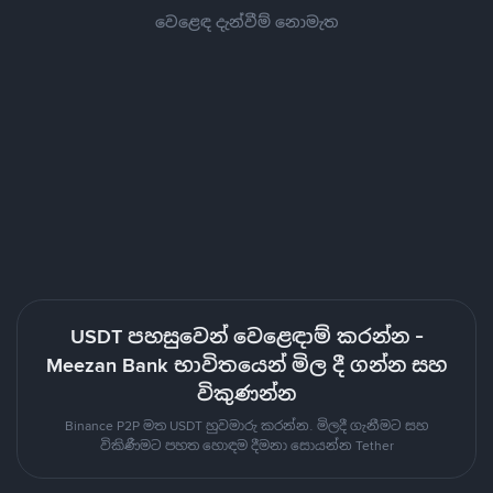
වෙළෙඳ දැන්වීම් නොමැත
USDT පහසුවෙන් වෙළෙඳාම් කරන්න -
Meezan Bank භාවිතයෙන් මිල දී ගන්න සහ
විකුණන්න
Binance P2P මත USDT හුවමාරු කරන්න. මිලදී ගැනීමට සහ
විකිණීමට පහත හොඳම දීමනා සොයන්න Tether