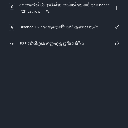
වංචාවෙන් මා ආරක්ෂා වන්නේ කෙසේ ද? Binance
8
P2P Escrow FTW!
Binance P2P වෙළෙඳාමේ නිති ඇසෙන පැණ
9
P2P පරිශීලක ගනුදෙනු ප්‍රතිපත්තිය
10