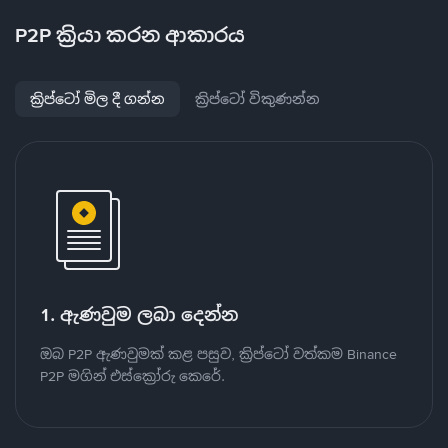
P2P ක්‍රියා කරන ආකාරය
ක්‍රිප්ටෝ මිල දී ගන්න
ක්‍රිප්ටෝ විකුණන්න
1. ඇණවුම ලබා දෙන්න
ඔබ P2P ඇණවුමක් කළ පසුව, ක්‍රිප්ටෝ වත්කම Binance
P2P මගින් එස්ක්‍රෝරු කෙරේ.