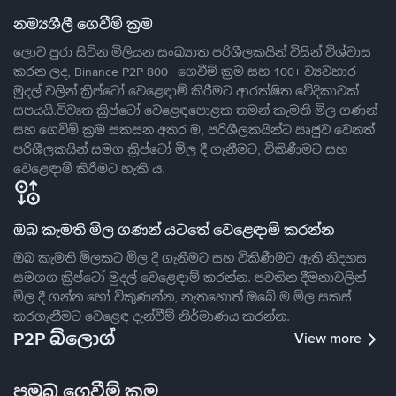
නම්‍යශීලී ගෙවීම් ක්‍රම
ලොව පුරා සිටින මිලියන සංඛ්‍යාත පරිශීලකයින් විසින් විශ්වාස
කරන ලද, Binance P2P 800+ ගෙවීම් ක්‍රම සහ 100+ ව්‍යවහාර
මුදල් වලින් ක්‍රිප්ටෝ වෙළෙඳාම් කිරීමට ආරක්ෂිත වේදිකාවක්
සපයයි.විවෘත ක්‍රිප්ටෝ වෙළෙඳපොළක තමන් කැමති මිල ගණන්
සහ ගෙවීම් ක්‍රම සකසන අතර ම, පරිශීලකයින්ට ඍජුව වෙනත්
පරිශීලකයින් සමග ක්‍රිප්ටෝ මිල දී ගැනීමට, විකිණීමට සහ
වෙළෙඳාම් කිරීමට හැකි ය.
ඔබ කැමති මිල ගණන් යටතේ වෙළෙඳාම් කරන්න
ඔබ කැමති මිලකට මිල දී ගැනීමට සහ විකිණීමට ඇති නිදහස
සමගග ක්‍රිප්ටෝ මුදල් වෙළෙඳාම් කරන්න. පවතින දීමනාවලින්
මිල දී ගන්න හෝ විකුණන්න, නැතහොත් ඔබේ ම මිල සකස්
කරගැනීමට වෙළෙඳ දැන්වීම් නිර්මාණය කරන්න.
P2P බ්ලොග්
View more
ප්‍රමුඛ ගෙවීම් ක්‍රම