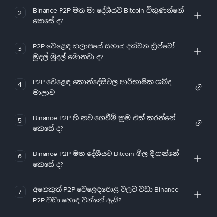
Binance P2P මත මා දේශීයව Bitcoin විකුණන්නේ
2
කෙසේ ද?
P2P වෙළෙඳ කලාපයේ සහාය දක්වන ක්‍රිප්ටෝ
3
මුදල් මුදල් මොනවා ද?
P2P වෙළෙඳ කොන්දේසිවල පාරිභාෂික ශබ්ද
4
මාලාව
Binance P2P හි නව ගෙවීම් ක්‍රම එක් කරන්නේ
5
කෙසේ ද?
Binance P2P මත දේශීයව Bitcoin මිල දී ගන්නේ
6
කෙසේ ද?
අනෙකුත් P2P වෙළෙඳපොළ වලට වඩා Binance
7
P2P වඩා හොඳ වන්නේ ඇයි?