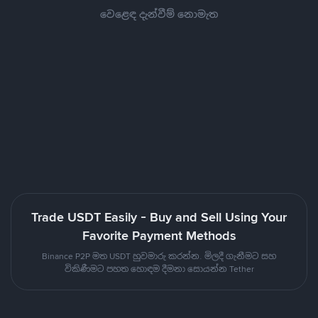
වෙළෙඳ දැන්වීම් නොමැත
Trade USDT Easily - Buy and Sell Using Your
Favorite Payment Methods
Binance P2P මත USDT හුවමාරු කරන්න. මිලදී ගැනීමට සහ
විකිණීමට පහත හොඳම දීමනා සොයන්න Tether