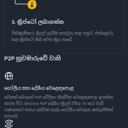
3. ක්‍රිප්ටෝ ලබාගන්න
විකිණුම්කරු මුදල් ලැබීම තහවුරු කළ පසුව, එස්ක්‍රෝරු
කළ ක්‍රිප්ටෝ ඔබ වෙත මුදා හැරේ.
P2P හුවමාරුවේ වාසි
ගෝලීය සහ දේශීය වෙළෙඳපොළ
වෙනත් බොහෝ P2P වේදිකා නිශ්චිත වෙළෙඳපොළ ඉලක්ක
කරන විට, Binance P2P දේශීය මුදල් වර්ග 70 කට වැඩි
ගණනකට සහය දක්වන සැබෑ ගෝලීය වෙළෙඳ අත්දැකීමක්
සපයයි.