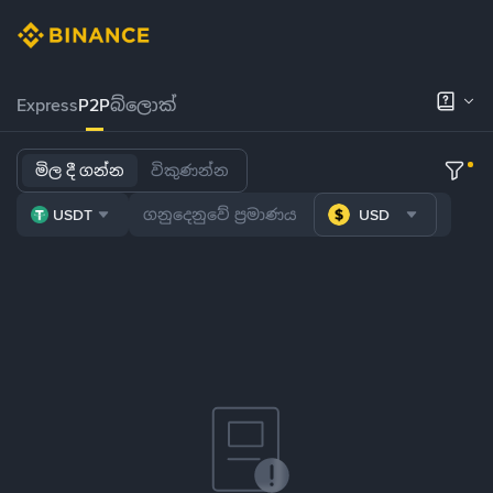
Express
P2P
බ්ලොක්
මිල දී ගන්න
විකුණන්න
USDT
USD