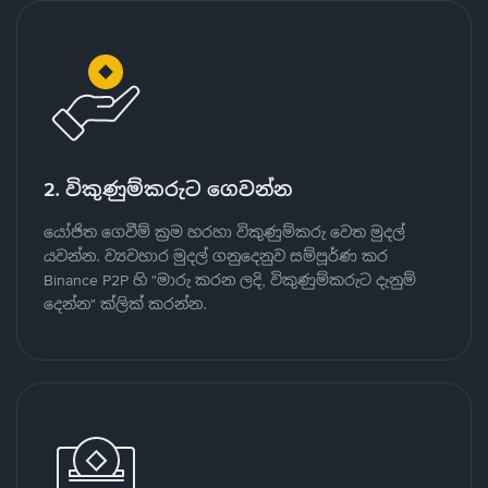
2. විකුණුම්කරුට ගෙවන්න
යෝජිත ගෙවීම් ක්‍රම හරහා විකුණුම්කරු වෙත මුදල්
යවන්න. ව්‍යවහාර මුදල් ගනුදෙනුව සම්පූර්ණ කර
Binance P2P හි "මාරු කරන ලදි, විකුණුම්කරුට දැනුම්
දෙන්න" ක්ලික් කරන්න.