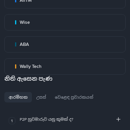
AirTM
Wise
ABA
Wally Tech
නිති ඇසෙන පැණ
ආරම්භක
උසස්
වෙළෙඳ ප්‍රචාරකයන්
P2P හුවමාරුව යනු කුමක් ද?
1