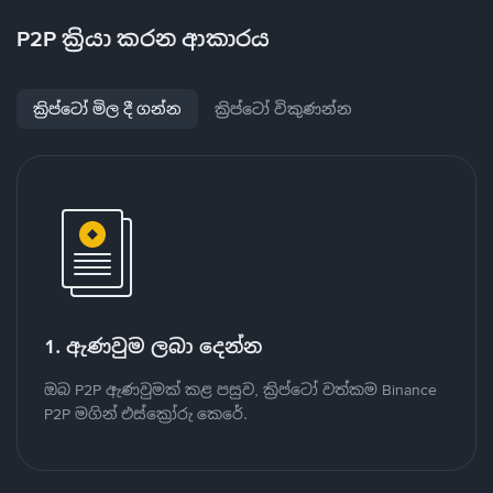
P2P ක්‍රියා කරන ආකාරය
ක්‍රිප්ටෝ මිල දී ගන්න
ක්‍රිප්ටෝ විකුණන්න
1. ඇණවුම ලබා දෙන්න
ඔබ P2P ඇණවුමක් කළ පසුව, ක්‍රිප්ටෝ වත්කම Binance
P2P මගින් එස්ක්‍රෝරු කෙරේ.