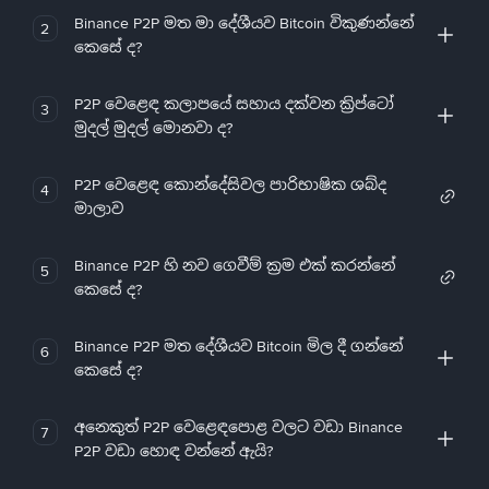
Binance P2P මත මා දේශීයව Bitcoin විකුණන්නේ
2
කෙසේ ද?
P2P වෙළෙඳ කලාපයේ සහාය දක්වන ක්‍රිප්ටෝ
3
මුදල් මුදල් මොනවා ද?
P2P වෙළෙඳ කොන්දේසිවල පාරිභාෂික ශබ්ද
4
මාලාව
Binance P2P හි නව ගෙවීම් ක්‍රම එක් කරන්නේ
5
කෙසේ ද?
Binance P2P මත දේශීයව Bitcoin මිල දී ගන්නේ
6
කෙසේ ද?
අනෙකුත් P2P වෙළෙඳපොළ වලට වඩා Binance
7
P2P වඩා හොඳ වන්නේ ඇයි?