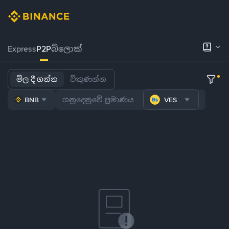
Express
P2P
බ්ලොක්
මිල දී ගන්න
විකුණන්න
BNB
VES