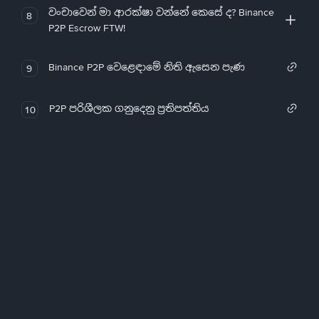
වංචාවෙන් මා ආරක්ෂා වන්නේ කෙසේ ද? Binance
8
P2P Escrow FTW!
Binance P2P වෙළෙඳාමේ නිති ඇසෙන පැණ
9
P2P පරිශීලක ගනුදෙනු ප්‍රතිපත්තිය
10