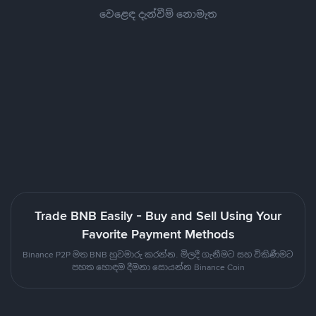
වෙළෙඳ දැන්වීම් නොමැත
Trade BNB Easily - Buy and Sell Using Your
Favorite Payment Methods
Binance P2P මත BNB හුවමාරු කරන්න. මිලදී ගැනීමට සහ විකිණීමට
පහත හොඳම දීමනා සොයන්න Binance Coin