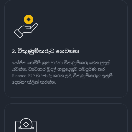
2. විකුණුම්කරුට ගෙවන්න
යෝජිත ගෙවීම් ක්‍රම හරහා විකුණුම්කරු වෙත මුදල්
යවන්න. ව්‍යවහාර මුදල් ගනුදෙනුව සම්පූර්ණ කර
Binance P2P හි "මාරු කරන ලදි, විකුණුම්කරුට දැනුම්
දෙන්න" ක්ලික් කරන්න.