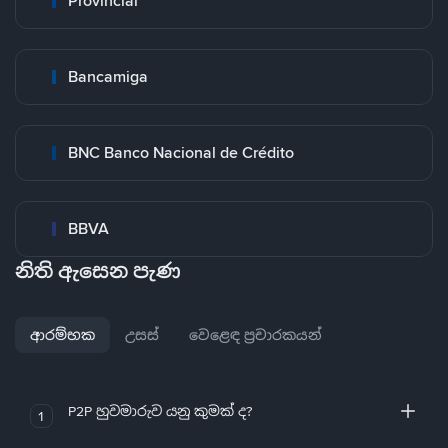
Provincial
Bancamiga
BNC Banco Nacional de Crédito
BBVA
නිති ඇසෙන පැණ
ආරම්භක
උසස්
වෙළෙඳ ප්‍රචාරකයන්
P2P හුවමාරුව යනු කුමක් ද?
1