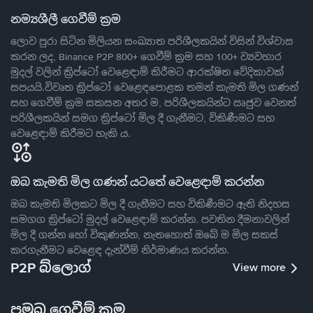
නම්‍යශීලී ගෙවීම් ක්‍රම
ලොව පුරා සිටින මිලියන සංඛ්‍යාත පරිශීලකයින් විසින් විශ්වාස
කරන ලද, Binance P2P 800+ ගෙවීම් ක්‍රම සහ 100+ ව්‍යවහාර
මුදල් වලින් ක්‍රිප්ටෝ වෙළෙඳාම් කිරීමට ආරක්ෂිත වේදිකාවක්
සපයයි.විවෘත ක්‍රිප්ටෝ වෙළෙඳපොළක තමන් කැමති මිල ගණන්
සහ ගෙවීම් ක්‍රම සකසන අතර ම, පරිශීලකයින්ට ඍජුව වෙනත්
පරිශීලකයින් සමග ක්‍රිප්ටෝ මිල දී ගැනීමට, විකිණීමට සහ
වෙළෙඳාම් කිරීමට හැකි ය.
ඔබ කැමති මිල ගණන් යටතේ වෙළෙඳාම් කරන්න
ඔබ කැමති මිලකට මිල දී ගැනීමට සහ විකිණීමට ඇති නිදහස
සමගග ක්‍රිප්ටෝ මුදල් වෙළෙඳාම් කරන්න. පවතින දීමනාවලින්
මිල දී ගන්න හෝ විකුණන්න, නැතහොත් ඔබේ ම මිල සකස්
කරගැනීමට වෙළෙඳ දැන්වීම් නිර්මාණය කරන්න.
P2P බ්ලොග්
View more
ප්‍රමුඛ ගෙවීම් ක්‍රම