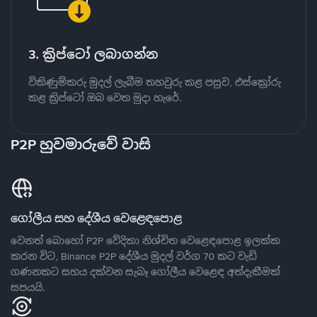
3. ක්‍රිප්ටෝ ලබාගන්න
විකිණුම්කරු මුදල් ලැබීම තහවුරු කළ පසුව, එස්ක්‍රෝරු
කළ ක්‍රිප්ටෝ ඔබ වෙත මුදා හැරේ.
P2P හුවමාරුවේ වාසි
ගෝලීය සහ දේශීය වෙළෙඳපොළ
වෙනත් බොහෝ P2P වේදිකා නිශ්චිත වෙළෙඳපොළ ඉලක්ක
කරන විට, Binance P2P දේශීය මුදල් වර්ග 70 කට වැඩි
ගණනකට සහය දක්වන සැබෑ ගෝලීය වෙළෙඳ අත්දැකීමක්
සපයයි.