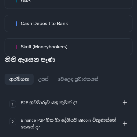
ABA
Cash Deposit to Bank
Skrill (Moneybookers)
නිති ඇසෙන පැණ
ආරම්භක
උසස්
වෙළෙඳ ප්‍රචාරකයන්
P2P හුවමාරුව යනු කුමක් ද?
1
Binance P2P මත මා දේශීයව Bitcoin විකුණන්නේ
2
කෙසේ ද?