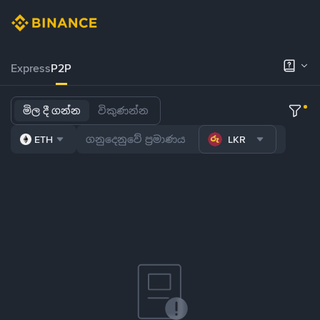
Express
P2P
මිල දී ගන්න
විකුණන්න
ETH
LKR