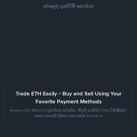
වෙළෙඳ දැන්වීම් නොමැත
Trade ETH Easily - Buy and Sell Using Your
Favorite Payment Methods
Binance P2P මත ETH හුවමාරු කරන්න. මිලදී ගැනීමට සහ විකිණීමට
පහත හොඳම දීමනා සොයන්න Ethereum