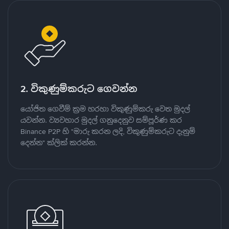
2. විකුණුම්කරුට ගෙවන්න
යෝජිත ගෙවීම් ක්‍රම හරහා විකුණුම්කරු වෙත මුදල්
යවන්න. ව්‍යවහාර මුදල් ගනුදෙනුව සම්පූර්ණ කර
Binance P2P හි "මාරු කරන ලදි, විකුණුම්කරුට දැනුම්
දෙන්න" ක්ලික් කරන්න.