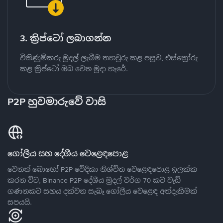
3. ක්‍රිප්ටෝ ලබාගන්න
විකිණුම්කරු මුදල් ලැබීම තහවුරු කළ පසුව, එස්ක්‍රෝරු
කළ ක්‍රිප්ටෝ ඔබ වෙත මුදා හැරේ.
P2P හුවමාරුවේ වාසි
ගෝලීය සහ දේශීය වෙළෙඳපොළ
වෙනත් බොහෝ P2P වේදිකා නිශ්චිත වෙළෙඳපොළ ඉලක්ක
කරන විට, Binance P2P දේශීය මුදල් වර්ග 70 කට වැඩි
ගණනකට සහය දක්වන සැබෑ ගෝලීය වෙළෙඳ අත්දැකීමක්
සපයයි.