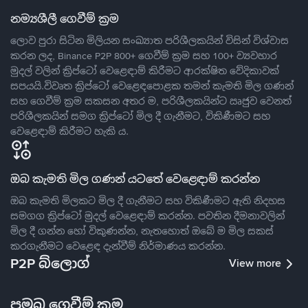
නම්‍යශීලී ගෙවීම් ක්‍රම
ලොව පුරා සිටින මිලියන සංඛ්‍යාත පරිශීලකයින් විසින් විශ්වාස
කරන ලද, Binance P2P 800+ ගෙවීම් ක්‍රම සහ 100+ ව්‍යවහාර
මුදල් වලින් ක්‍රිප්ටෝ වෙළෙඳාම් කිරීමට ආරක්ෂිත වේදිකාවක්
සපයයි.විවෘත ක්‍රිප්ටෝ වෙළෙඳපොළක තමන් කැමති මිල ගණන්
සහ ගෙවීම් ක්‍රම සකසන අතර ම, පරිශීලකයින්ට ඍජුව වෙනත්
පරිශීලකයින් සමග ක්‍රිප්ටෝ මිල දී ගැනීමට, විකිණීමට සහ
වෙළෙඳාම් කිරීමට හැකි ය.
ඔබ කැමති මිල ගණන් යටතේ වෙළෙඳාම් කරන්න
ඔබ කැමති මිලකට මිල දී ගැනීමට සහ විකිණීමට ඇති නිදහස
සමගග ක්‍රිප්ටෝ මුදල් වෙළෙඳාම් කරන්න. පවතින දීමනාවලින්
මිල දී ගන්න හෝ විකුණන්න, නැතහොත් ඔබේ ම මිල සකස්
කරගැනීමට වෙළෙඳ දැන්වීම් නිර්මාණය කරන්න.
P2P බ්ලොග්
View more
ප්‍රමුඛ ගෙවීම් ක්‍රම