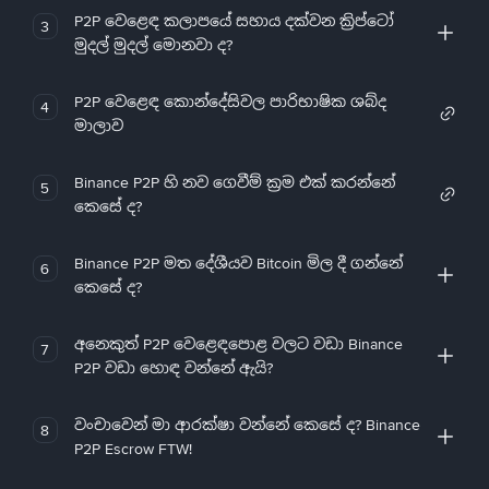
P2P වෙළෙඳ කලාපයේ සහාය දක්වන ක්‍රිප්ටෝ
3
මුදල් මුදල් මොනවා ද?
P2P වෙළෙඳ කොන්දේසිවල පාරිභාෂික ශබ්ද
4
මාලාව
Binance P2P හි නව ගෙවීම් ක්‍රම එක් කරන්නේ
5
කෙසේ ද?
Binance P2P මත දේශීයව Bitcoin මිල දී ගන්නේ
6
කෙසේ ද?
අනෙකුත් P2P වෙළෙඳපොළ වලට වඩා Binance
7
P2P වඩා හොඳ වන්නේ ඇයි?
වංචාවෙන් මා ආරක්ෂා වන්නේ කෙසේ ද? Binance
8
P2P Escrow FTW!