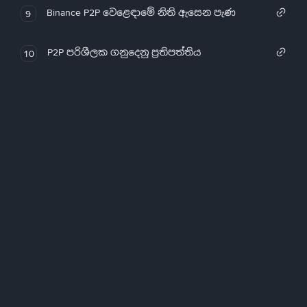
Binance P2P වෙළෙඳාමේ නිති ඇසෙන පැණ
9
P2P පරිශීලක ගනුදෙනු ප්‍රතිපත්තිය
10