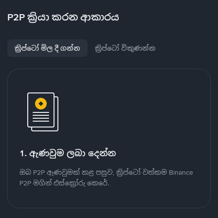
P2P ක්‍රියා කරන ආකාරය
ක්‍රිප්ටෝ මිල දී ගන්න
ක්‍රිප්ටෝ විකුණන්න
1. ඇණවුම ලබා දෙන්න
ඔබ P2P ඇණවුමක් කළ පසුව, ක්‍රිප්ටෝ වත්කම Binance
P2P මගින් එස්ක්‍රෝරු කෙරේ.