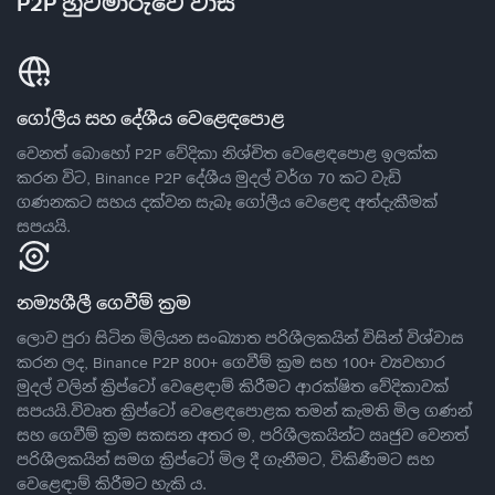
P2P හුවමාරුවේ වාසි
ගෝලීය සහ දේශීය වෙළෙඳපොළ
වෙනත් බොහෝ P2P වේදිකා නිශ්චිත වෙළෙඳපොළ ඉලක්ක
කරන විට, Binance P2P දේශීය මුදල් වර්ග 70 කට වැඩි
ගණනකට සහය දක්වන සැබෑ ගෝලීය වෙළෙඳ අත්දැකීමක්
සපයයි.
නම්‍යශීලී ගෙවීම් ක්‍රම
ලොව පුරා සිටින මිලියන සංඛ්‍යාත පරිශීලකයින් විසින් විශ්වාස
කරන ලද, Binance P2P 800+ ගෙවීම් ක්‍රම සහ 100+ ව්‍යවහාර
මුදල් වලින් ක්‍රිප්ටෝ වෙළෙඳාම් කිරීමට ආරක්ෂිත වේදිකාවක්
සපයයි.විවෘත ක්‍රිප්ටෝ වෙළෙඳපොළක තමන් කැමති මිල ගණන්
සහ ගෙවීම් ක්‍රම සකසන අතර ම, පරිශීලකයින්ට ඍජුව වෙනත්
පරිශීලකයින් සමග ක්‍රිප්ටෝ මිල දී ගැනීමට, විකිණීමට සහ
වෙළෙඳාම් කිරීමට හැකි ය.