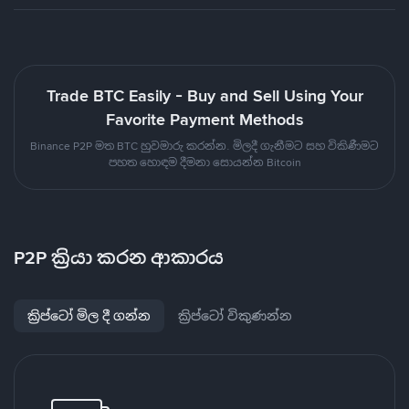
Trade BTC Easily - Buy and Sell Using Your
Favorite Payment Methods
Binance P2P මත BTC හුවමාරු කරන්න. මිලදී ගැනීමට සහ විකිණීමට
පහත හොඳම දීමනා සොයන්න Bitcoin
P2P ක්‍රියා කරන ආකාරය
ක්‍රිප්ටෝ මිල දී ගන්න
ක්‍රිප්ටෝ විකුණන්න