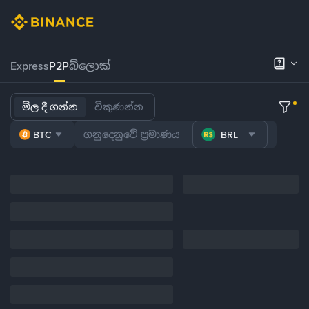
Express
P2P
බ්ලොක්
මිල දී ගන්න
විකුණන්න
BTC
BRL