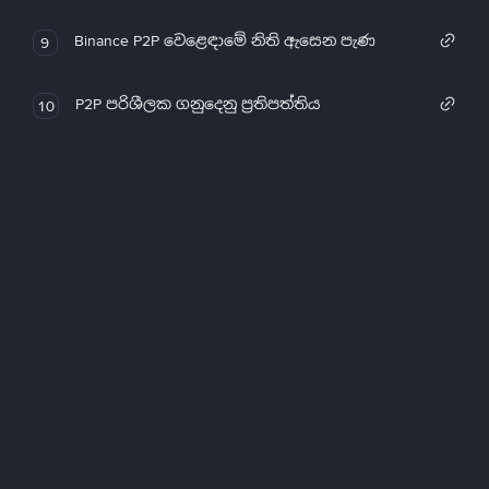
Binance P2P වෙළෙඳාමේ නිති ඇසෙන පැණ
9
P2P පරිශීලක ගනුදෙනු ප්‍රතිපත්තිය
10