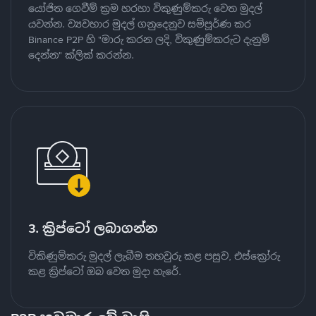
යෝජිත ගෙවීම් ක්‍රම හරහා විකුණුම්කරු වෙත මුදල්
යවන්න. ව්‍යවහාර මුදල් ගනුදෙනුව සම්පූර්ණ කර
Binance P2P හි "මාරු කරන ලදි, විකුණුම්කරුට දැනුම්
දෙන්න" ක්ලික් කරන්න.
3. ක්‍රිප්ටෝ ලබාගන්න
විකිණුම්කරු මුදල් ලැබීම තහවුරු කළ පසුව, එස්ක්‍රෝරු
කළ ක්‍රිප්ටෝ ඔබ වෙත මුදා හැරේ.