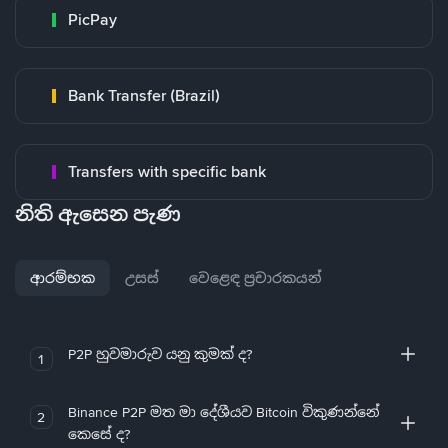
PicPay
Bank Transfer (Brazil)
Transfers with specific bank
නිති ඇසෙන පැණ
ආරම්භක
උසස්
වෙළෙඳ ප්‍රචාරකයන්
P2P හුවමාරුව යනු කුමක් ද?
1
Binance P2P මත මා දේශීයව Bitcoin විකුණන්නේ
2
කෙසේ ද?