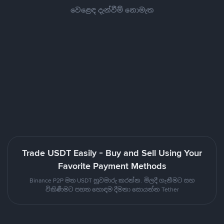
වෙළෙඳ දැන්වීම් නොමැත
Trade USDT Easily - Buy and Sell Using Your
Favorite Payment Methods
Binance P2P මත USDT හුවමාරු කරන්න. මිලදී ගැනීමට සහ
විකිණීමට පහත හොඳම දීමනා සොයන්න Tether