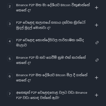
Binance P2P මත මා දේශීයව Bitcoin විකුණන්නේ
2
කෙසේ ද?
P2P වෙළෙඳ කලාපයේ සහාය දක්වන ක්‍රිප්ටෝ
3
මුදල් මුදල් මොනවා ද?
P2P වෙළෙඳ කොන්දේසිවල පාරිභාෂික ශබ්ද
4
මාලාව
Binance P2P හි නව ගෙවීම් ක්‍රම එක් කරන්නේ
5
කෙසේ ද?
Binance P2P මත දේශීයව Bitcoin මිල දී ගන්නේ
6
කෙසේ ද?
අනෙකුත් P2P වෙළෙඳපොළ වලට වඩා Binance
7
P2P වඩා හොඳ වන්නේ ඇයි?