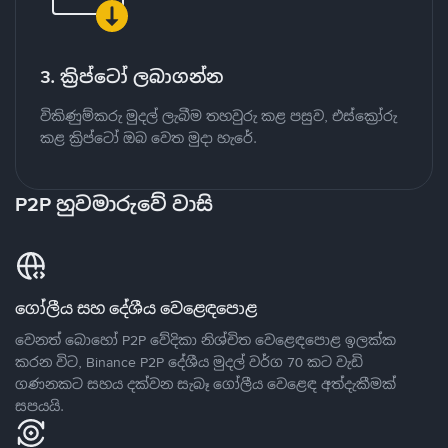
3. ක්‍රිප්ටෝ ලබාගන්න
විකිණුම්කරු මුදල් ලැබීම තහවුරු කළ පසුව, එස්ක්‍රෝරු
කළ ක්‍රිප්ටෝ ඔබ වෙත මුදා හැරේ.
P2P හුවමාරුවේ වාසි
ගෝලීය සහ දේශීය වෙළෙඳපොළ
වෙනත් බොහෝ P2P වේදිකා නිශ්චිත වෙළෙඳපොළ ඉලක්ක
කරන විට, Binance P2P දේශීය මුදල් වර්ග 70 කට වැඩි
ගණනකට සහය දක්වන සැබෑ ගෝලීය වෙළෙඳ අත්දැකීමක්
සපයයි.