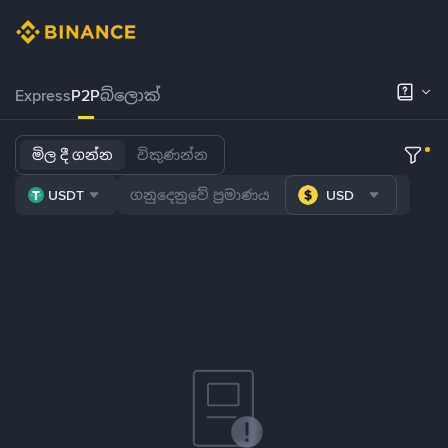
Express
P2P
බ්ලොක්
මිල දී ගන්න
විකුණන්න
USDT
USD