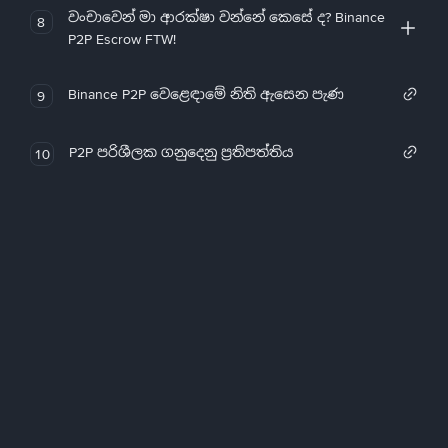
වංචාවෙන් මා ආරක්ෂා වන්නේ කෙසේ ද? Binance
8
P2P Escrow FTW!
Binance P2P වෙළෙඳාමේ නිති ඇසෙන පැණ
9
P2P පරිශීලක ගනුදෙනු ප්‍රතිපත්තිය
10