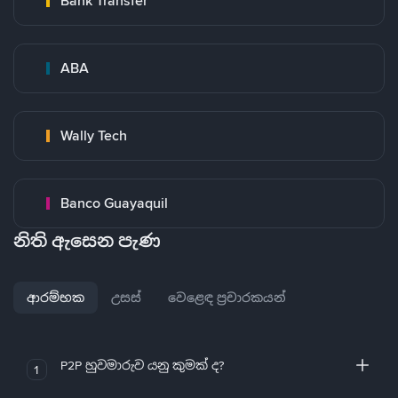
Bank Transfer
ABA
Wally Tech
Banco Guayaquil
නිති ඇසෙන පැණ
ආරම්භක
උසස්
වෙළෙඳ ප්‍රචාරකයන්
P2P හුවමාරුව යනු කුමක් ද?
1