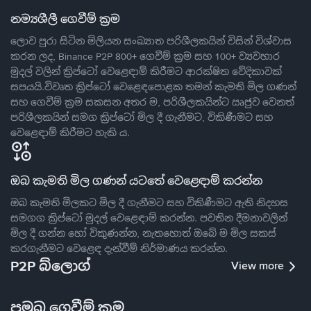
නම්‍යශීලී ගෙවීම් ක්‍රම
ලොව පුරා සිටින මිලියන සංඛ්‍යාත පරිශීලකයින් විසින් විශ්වාස
කරන ලද, Binance P2P 800+ ගෙවීම් ක්‍රම සහ 100+ ව්‍යවහාර
මුදල් වලින් ක්‍රිප්ටෝ වෙළෙඳාම් කිරීමට ආරක්ෂිත වේදිකාවක්
සපයයි.විවෘත ක්‍රිප්ටෝ වෙළෙඳපොළක තමන් කැමති මිල ගණන්
සහ ගෙවීම් ක්‍රම සකසන අතර ම, පරිශීලකයින්ට ඍජුව වෙනත්
පරිශීලකයින් සමග ක්‍රිප්ටෝ මිල දී ගැනීමට, විකිණීමට සහ
වෙළෙඳාම් කිරීමට හැකි ය.
ඔබ කැමති මිල ගණන් යටතේ වෙළෙඳාම් කරන්න
ඔබ කැමති මිලකට මිල දී ගැනීමට සහ විකිණීමට ඇති නිදහස
සමගග ක්‍රිප්ටෝ මුදල් වෙළෙඳාම් කරන්න. පවතින දීමනාවලින්
මිල දී ගන්න හෝ විකුණන්න, නැතහොත් ඔබේ ම මිල සකස්
කරගැනීමට වෙළෙඳ දැන්වීම් නිර්මාණය කරන්න.
P2P බ්ලොග්
View more
ප්‍රමුඛ ගෙවීම් ක්‍රම