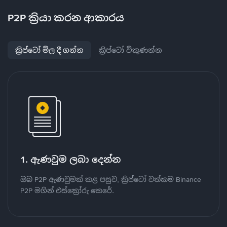
P2P ක්‍රියා කරන ආකාරය
ක්‍රිප්ටෝ මිල දී ගන්න
ක්‍රිප්ටෝ විකුණන්න
1. ඇණවුම ලබා දෙන්න
ඔබ P2P ඇණවුමක් කළ පසුව, ක්‍රිප්ටෝ වත්කම Binance
P2P මගින් එස්ක්‍රෝරු කෙරේ.