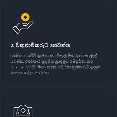
2. විකුණුම්කරුට ගෙවන්න
යෝජිත ගෙවීම් ක්‍රම හරහා විකුණුම්කරු වෙත මුදල්
යවන්න. ව්‍යවහාර මුදල් ගනුදෙනුව සම්පූර්ණ කර
Binance P2P හි "මාරු කරන ලදි, විකුණුම්කරුට දැනුම්
දෙන්න" ක්ලික් කරන්න.