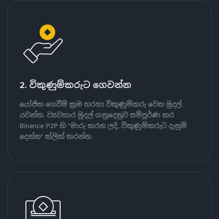
2. විකුණුම්කරුට ගෙවන්න
යෝජිත ගෙවීම් ක්‍රම හරහා විකුණුම්කරු වෙත මුදල්
යවන්න. ව්‍යවහාර මුදල් ගනුදෙනුව සම්පූර්ණ කර
Binance P2P හි "මාරු කරන ලදි, විකුණුම්කරුට දැනුම්
දෙන්න" ක්ලික් කරන්න.