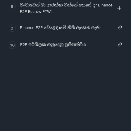
වංචාවෙන් මා ආරක්ෂා වන්නේ කෙසේ ද? Binance
8
P2P Escrow FTW!
Binance P2P වෙළෙඳාමේ නිති ඇසෙන පැණ
9
P2P පරිශීලක ගනුදෙනු ප්‍රතිපත්තිය
10