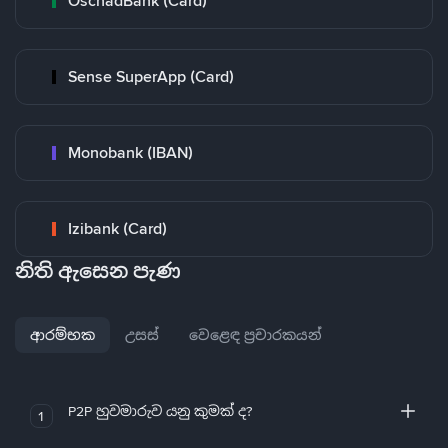
OschadBank (Card)
Sense SuperApp (Card)
Monobank (IBAN)
Izibank (Card)
නිති ඇසෙන පැණ
ආරම්භක
උසස්
වෙළෙඳ ප්‍රචාරකයන්
P2P හුවමාරුව යනු කුමක් ද?
1