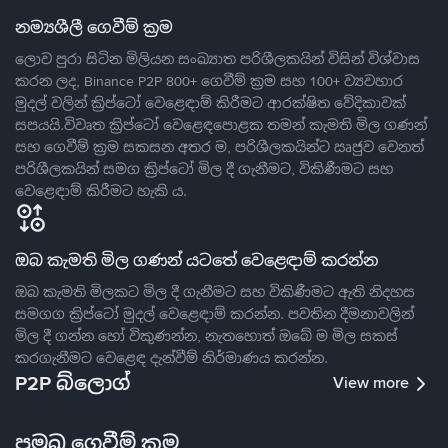
නම්‍යශීලී ගෙවීම් ක්‍රම
ලොව පුරා සිටින මිලියන සංඛ්‍යාත පරිශීලකයින් විසින් විශ්වාස
කරන ලද, Binance P2P 800+ ගෙවීම් ක්‍රම සහ 100+ ව්‍යවහාර
මුදල් වලින් ක්‍රිප්ටෝ වෙළෙඳාම් කිරීමට ආරක්ෂිත වේදිකාවක්
සපයයි.විවෘත ක්‍රිප්ටෝ වෙළෙඳපොළක තමන් කැමති මිල ගණන්
සහ ගෙවීම් ක්‍රම සකසන අතර ම, පරිශීලකයින්ට ඍජුව වෙනත්
පරිශීලකයින් සමග ක්‍රිප්ටෝ මිල දී ගැනීමට, විකිණීමට සහ
වෙළෙඳාම් කිරීමට හැකි ය.
ඔබ කැමති මිල ගණන් යටතේ වෙළෙඳාම් කරන්න
ඔබ කැමති මිලකට මිල දී ගැනීමට සහ විකිණීමට ඇති නිදහස
සමගග ක්‍රිප්ටෝ මුදල් වෙළෙඳාම් කරන්න. පවතින දීමනාවලින්
මිල දී ගන්න හෝ විකුණන්න, නැතහොත් ඔබේ ම මිල සකස්
කරගැනීමට වෙළෙඳ දැන්වීම් නිර්මාණය කරන්න.
P2P බ්ලොග්
View more
ප්‍රමුඛ ගෙවීම් ක්‍රම