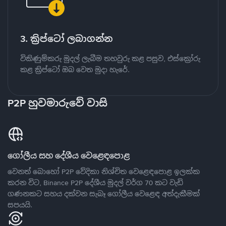
3. ක්‍රිප්ටෝ ලබාගන්න
විකිණුම්කරු මුදල් ලැබීම තහවුරු කළ පසුව, එස්ක්‍රෝරු
කළ ක්‍රිප්ටෝ ඔබ වෙත මුදා හැරේ.
P2P හුවමාරුවේ වාසි
ගෝලීය සහ දේශීය වෙළෙඳපොළ
වෙනත් බොහෝ P2P වේදිකා නිශ්චිත වෙළෙඳපොළ ඉලක්ක
කරන විට, Binance P2P දේශීය මුදල් වර්ග 70 කට වැඩි
ගණනකට සහය දක්වන සැබෑ ගෝලීය වෙළෙඳ අත්දැකීමක්
සපයයි.