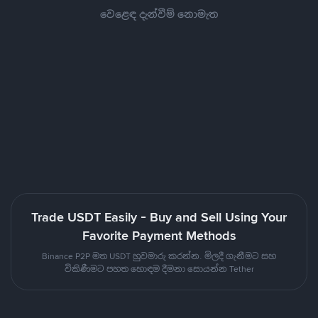
වෙළෙඳ දැන්වීම් නොමැත
Trade USDT Easily - Buy and Sell Using Your
Favorite Payment Methods
Binance P2P මත USDT හුවමාරු කරන්න. මිලදී ගැනීමට සහ
විකිණීමට පහත හොඳම දීමනා සොයන්න Tether