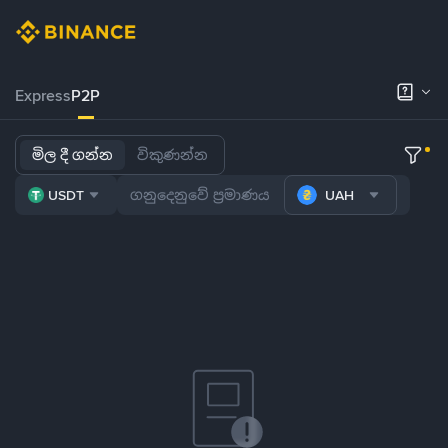
Express
P2P
මිල දී ගන්න
විකුණන්න
USDT
UAH