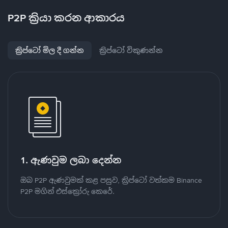
P2P ක්‍රියා කරන ආකාරය
ක්‍රිප්ටෝ මිල දී ගන්න
ක්‍රිප්ටෝ විකුණන්න
1. ඇණවුම ලබා දෙන්න
ඔබ P2P ඇණවුමක් කළ පසුව, ක්‍රිප්ටෝ වත්කම Binance
P2P මගින් එස්ක්‍රෝරු කෙරේ.