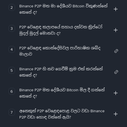
Binance P2P මත මා දේශීයව Bitcoin විකුණන්නේ
2
කෙසේ ද?
P2P වෙළෙඳ කලාපයේ සහාය දක්වන ක්‍රිප්ටෝ
3
මුදල් මුදල් මොනවා ද?
P2P වෙළෙඳ කොන්දේසිවල පාරිභාෂික ශබ්ද
4
මාලාව
Binance P2P හි නව ගෙවීම් ක්‍රම එක් කරන්නේ
5
කෙසේ ද?
Binance P2P මත දේශීයව Bitcoin මිල දී ගන්නේ
6
කෙසේ ද?
අනෙකුත් P2P වෙළෙඳපොළ වලට වඩා Binance
7
P2P වඩා හොඳ වන්නේ ඇයි?