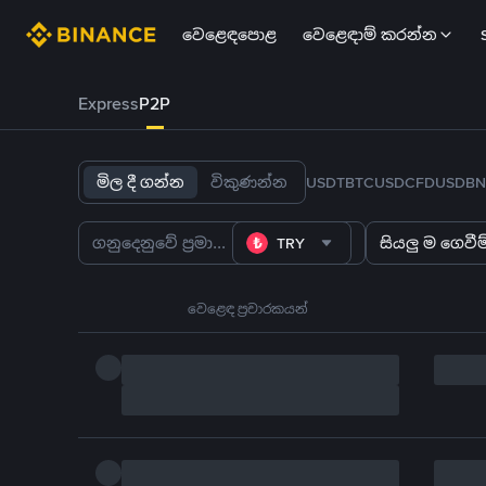
වෙළෙඳපොළ
වෙළෙඳාම් කරන්න
Express
P2P
මිල දී ගන්න
විකුණන්න
USDT
BTC
USDC
FDUSD
BN
TRY
සියලු ම ගෙවීම්
වෙළෙඳ ප්‍රචාරකයන්