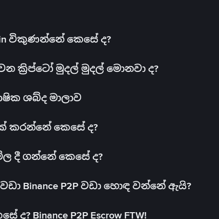
oin විකුණන්නේ කෙසේ ද?
ක්‍රිප්ටෝ මුදල් මුදල් මොනවා ද?
ාෂික ශබ්ද මාලාව
 එක් කරන්නේ කෙසේ ද?
මිල දී ගන්නේ කෙසේ ද?
ඩා Binance P2P වඩා හොඳ වන්නේ ඇයි?
ේ ද? Binance P2P Escrow FTW!