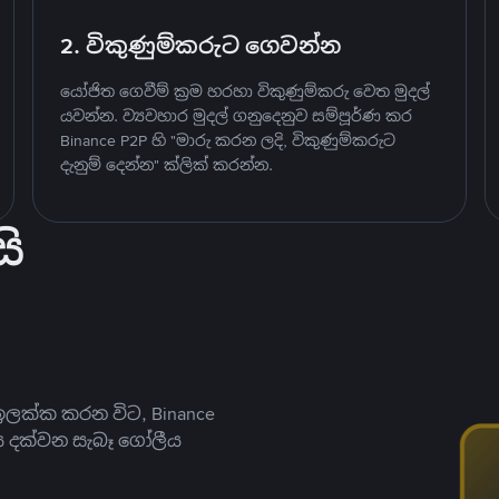
2. විකුණුම්කරුට ගෙවන්න
යෝජිත ගෙවීම් ක්‍රම හරහා විකුණුම්කරු වෙත මුදල්
යවන්න. ව්‍යවහාර මුදල් ගනුදෙනුව සම්පූර්ණ කර
Binance P2P හි "මාරු කරන ලදි, විකුණුම්කරුට
දැනුම් දෙන්න" ක්ලික් කරන්න.
ි
ලක්ක කරන විට, Binance
ය දක්වන සැබෑ ගෝලීය