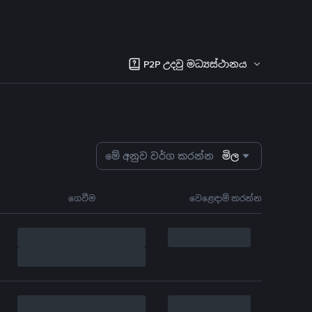
P2P උදවු මධ්‍යස්ථානය
මේ අනුව වර්ග කරන්න
මිල
ගෙවීම
වෙළෙඳාම් කරන්න