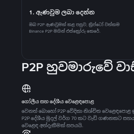
1. ඇණවුම ලබා දෙන්න
ඔබ P2P ඇණවුමක් කළ පසුව, ක්‍රිප්ටෝ වත්කම
Binance P2P මගින් එස්ක්‍රෝරු කෙරේ.
P2P හුවමාරුවේ වාස
ගෝලීය සහ දේශීය වෙළෙඳපොළ
වෙනත් බොහෝ P2P වේදිකා නිශ්චිත වෙළෙඳපොළ ඉ
P2P දේශීය මුදල් වර්ග 70 කට වැඩි ගණනකට සහ
වෙළෙඳ අත්දැකීමක් සපයයි.