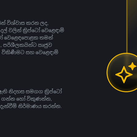
සින් විශ්වාස කරන ලද,
දල් වලින් ක්‍රිප්ටෝ වෙළෙඳාම්
ිප්ටෝ වෙළෙඳපොළක තමන්
, පරිශීලකයින්ට ඍජුව
ට, විකිණීමට සහ වෙළෙඳාම්
ති නිදහස සමගග ක්‍රිප්ටෝ
දී ගන්න හෝ විකුණන්න,
න්වීම් නිර්මාණය කරන්න.