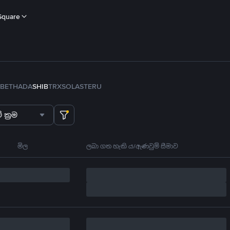
Square
B
ETH
ADA
SHIB
TRX
SOL
ASTER
U
 ක්‍රම
මිල
ලබා ගත හැකි ය/ඇණවුම් සීමාව