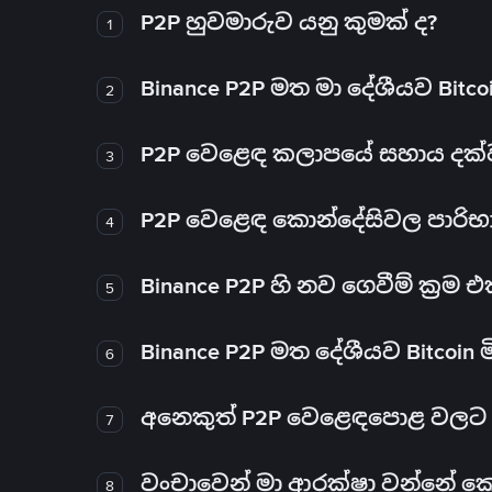
P2P හුවමාරුව යනු කුමක් ද?
1
Binance P2P මත මා දේශීයව Bitc
2
P2P වෙළෙඳ කලාපයේ සහාය දක්වන 
3
P2P වෙළෙඳ කොන්දේසිවල පාරිභ
4
Binance P2P හි නව ගෙවීම් ක්‍රම
5
Binance P2P මත දේශීයව Bitcoin 
6
අනෙකුත් P2P වෙළෙඳපොළ වලට ව
7
වංචාවෙන් මා ආරක්ෂා වන්නේ කෙස
8