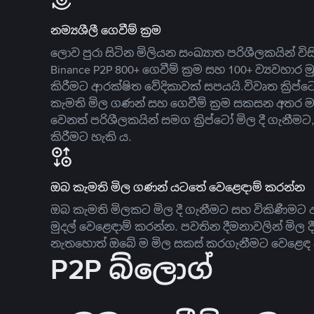
නම්‍යශීලී ගෙවීම් ක්‍රම
ලොව පුරා සිටින මිලියන සංඛ්‍යාත පරිශීලකයින් වි
Binance P2P 800+ ගෙවීම් ක්‍රම සහ 100+ ව්‍යවහාර මු
කිරීමට ආරක්ෂිත වේදිකාවක් සපයයි.විවෘත ක්‍ර
කැමති මිල ගණන් සහ ගෙවීම් ක්‍රම සකසන අතර ම
වෙනත් පරිශීලකයින් සමග ක්‍රිප්ටෝ මිල දී ගැනීම
කිරීමට හැකි ය.
ඔබ කැමති මිල ගණන් යටතේ වෙළෙඳාම් කරන්න
ඔබ කැමති මිලකට මිල දී ගැනීමට සහ විකිණීමට ඇ
මුදල් වෙළෙඳාම් කරන්න. පවතින දීමනාවලින් මිල 
නැතහොත් ඔබේ ම මිල සකස් කරගැනීමට වෙළෙඳ දැ
P2P බ්ලොග්