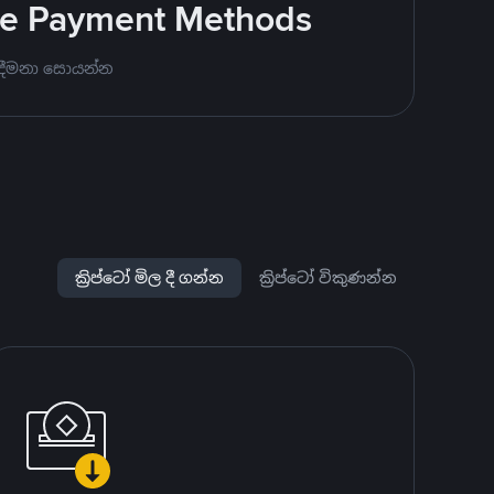
ite Payment Methods
 දීමනා සොයන්න
ක්‍රිප්ටෝ මිල දී ගන්න
ක්‍රිප්ටෝ විකුණන්න