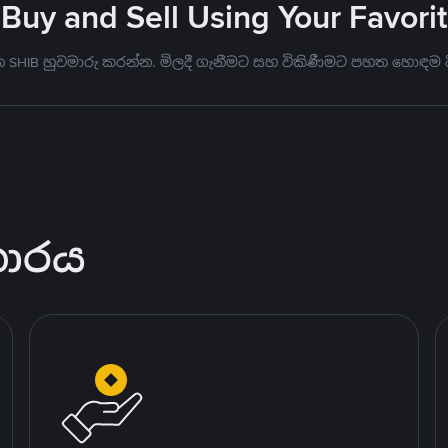
- Buy and Sell Using Your Favor
මත SHIB හුවමාරු කරන්න. මිලදී ගැනීමට සහ විකිණීමට පහත හොඳම
කාරය