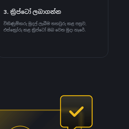
3. ක්‍රිප්ටෝ ලබාගන්න
විකිණුම්කරු මුදල් ලැබීම තහවුරු කළ පසුව,
එස්ක්‍රෝරු කළ ක්‍රිප්ටෝ ඔබ වෙත මුදා හැරේ.