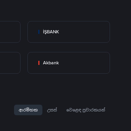
İŞBANK
Akbank
ආරම්භක
උසස්
වෙළෙඳ ප්‍රචාරකයන්