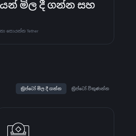
ෙන් මිල දී ගන්න සහ
නා සොයන්න Tether
ක්‍රිප්ටෝ මිල දී ගන්න
ක්‍රිප්ටෝ විකුණන්න