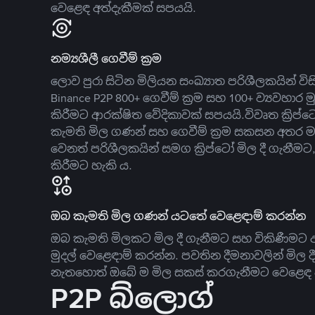
වෙළෙඳ අත්දැකීමක් සපයයි.
නම්‍යශීලී ගෙවීම් ක්‍රම
ලොව පුරා සිටින මිලියන සංඛ්‍යාත පරිශීලකයින් වි
Binance P2P 800+ ගෙවීම් ක්‍රම සහ 100+ ව්‍යවහාර මු
කිරීමට ආරක්ෂිත වේදිකාවක් සපයයි.විවෘත ක්‍ර
කැමති මිල ගණන් සහ ගෙවීම් ක්‍රම සකසන අතර ම
වෙනත් පරිශීලකයින් සමග ක්‍රිප්ටෝ මිල දී ගැනීම
කිරීමට හැකි ය.
ඔබ කැමති මිල ගණන් යටතේ වෙළෙඳාම් කරන්න
ඔබ කැමති මිලකට මිල දී ගැනීමට සහ විකිණීමට ඇ
මුදල් වෙළෙඳාම් කරන්න. පවතින දීමනාවලින් මිල 
නැතහොත් ඔබේ ම මිල සකස් කරගැනීමට වෙළෙඳ දැ
P2P බ්ලොග්