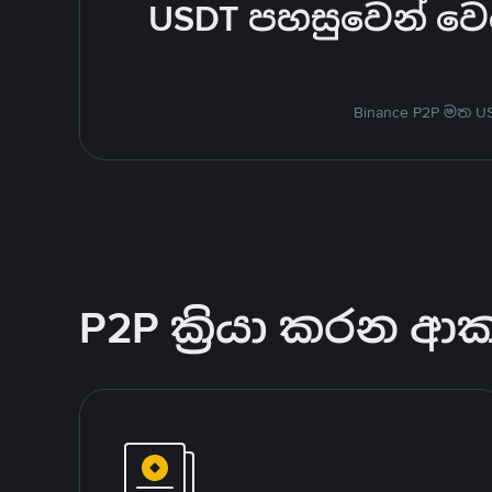
USDT පහසුවෙන් වෙළ
Binance P2P මත 
P2P ක්‍රියා කරන ආ