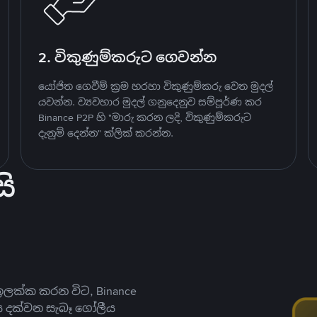
2. විකුණුම්කරුට ගෙවන්න
යෝජිත ගෙවීම් ක්‍රම හරහා විකුණුම්කරු වෙත මුදල්
යවන්න. ව්‍යවහාර මුදල් ගනුදෙනුව සම්පූර්ණ කර
Binance P2P හි "මාරු කරන ලදි, විකුණුම්කරුට
දැනුම් දෙන්න" ක්ලික් කරන්න.
ි
ලක්ක කරන විට, Binance
ය දක්වන සැබෑ ගෝලීය