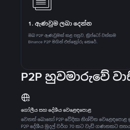
1. ඇණවුම ලබා දෙන්න
ඔබ P2P ඇණවුමක් කළ පසුව, ක්‍රිප්ටෝ වත්කම
Binance P2P මගින් එස්ක්‍රෝරු කෙරේ.
P2P හුවමාරුවේ වාස
ගෝලීය සහ දේශීය වෙළෙඳපොළ
වෙනත් බොහෝ P2P වේදිකා නිශ්චිත වෙළෙඳපොළ ඉ
P2P දේශීය මුදල් වර්ග 70 කට වැඩි ගණනකට සහ