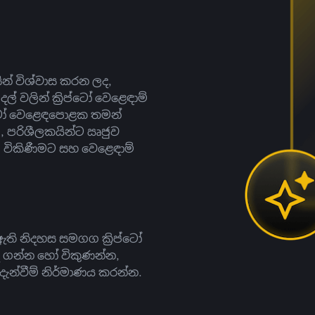
සින් විශ්වාස කරන ලද,
දල් වලින් ක්‍රිප්ටෝ වෙළෙඳාම්
ිප්ටෝ වෙළෙඳපොළක තමන්
, පරිශීලකයින්ට ඍජුව
ට, විකිණීමට සහ වෙළෙඳාම්
ති නිදහස සමගග ක්‍රිප්ටෝ
දී ගන්න හෝ විකුණන්න,
න්වීම් නිර්මාණය කරන්න.