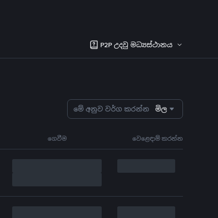
P2P උදවු මධ්‍යස්ථානය
මේ අනුව වර්ග කරන්න
මිල
ගෙවීම
වෙළෙඳාම් කරන්න