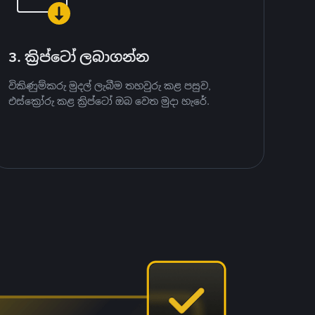
3. ක්‍රිප්ටෝ ලබාගන්න
විකිණුම්කරු මුදල් ලැබීම තහවුරු කළ පසුව,
එස්ක්‍රෝරු කළ ක්‍රිප්ටෝ ඔබ වෙත මුදා හැරේ.