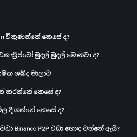
oin විකුණන්නේ කෙසේ ද?
ක්‍රිප්ටෝ මුදල් මුදල් මොනවා ද?
ාෂික ශබ්ද මාලාව
 එක් කරන්නේ කෙසේ ද?
මිල දී ගන්නේ කෙසේ ද?
ඩා Binance P2P වඩා හොඳ වන්නේ ඇයි?