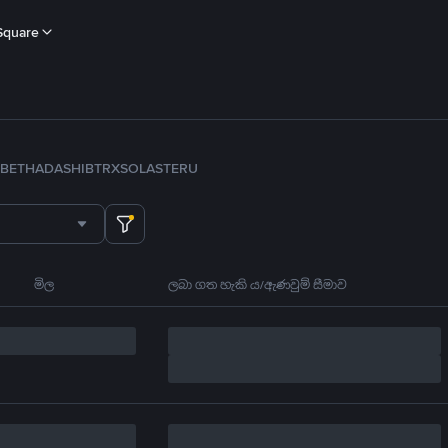
Square
B
ETH
ADA
SHIB
TRX
SOL
ASTER
U
මිල
ලබා ගත හැකි ය/ඇණවුම් සීමාව