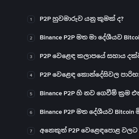
P2P හුවමාරුව යනු කුමක් ද?
1
Binance P2P මත මා දේශීයව Bitc
2
P2P වෙළෙඳ කලාපයේ සහාය දක්වන 
3
P2P වෙළෙඳ කොන්දේසිවල පාරිභ
4
Binance P2P හි නව ගෙවීම් ක්‍රම
5
Binance P2P මත දේශීයව Bitcoin 
6
අනෙකුත් P2P වෙළෙඳපොළ වලට ව
7