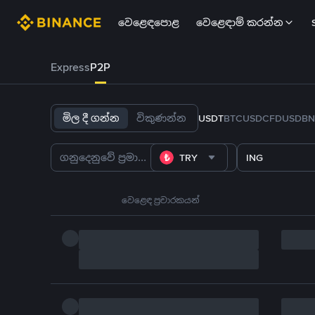
වෙළෙඳපොළ
වෙළෙඳාම් කරන්න
Express
P2P
මිල දී ගන්න
විකුණන්න
USDT
BTC
USDC
FDUSD
BN
TRY
ING
වෙළෙඳ ප්‍රචාරකයන්