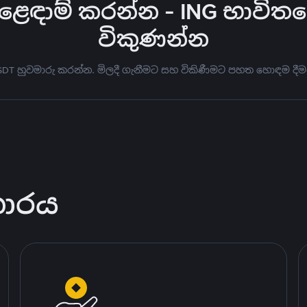
ෙඳාම් කරන්න - ING භාවිතය
විකුණන්න
USDT හුවමාරු කරන්න. මිලදී ගැනීමට සහ විකිණීමට පහත හොඳම දීම
කාරය