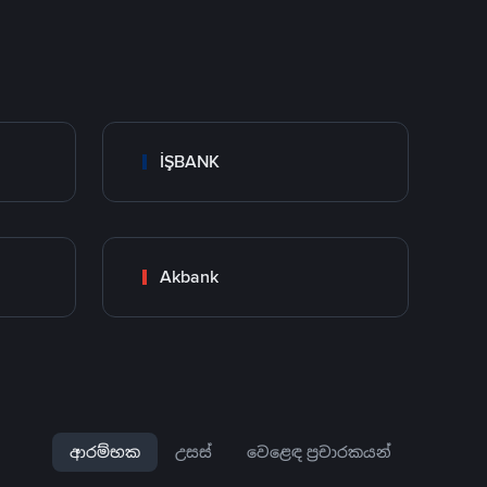
İŞBANK
Akbank
ආරම්භක
උසස්
වෙළෙඳ ප්‍රචාරකයන්