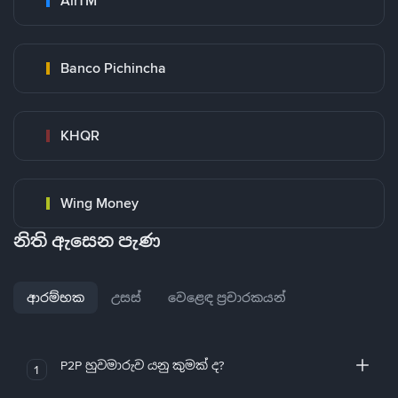
AirTM
Banco Pichincha
KHQR
Wing Money
නිති ඇසෙන පැණ
ආරම්භක
උසස්
වෙළෙඳ ප්‍රචාරකයන්
P2P හුවමාරුව යනු කුමක් ද?
1