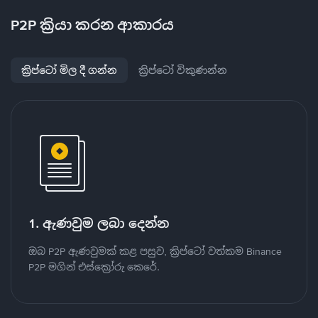
P2P ක්‍රියා කරන ආකාරය
ක්‍රිප්ටෝ මිල දී ගන්න
ක්‍රිප්ටෝ විකුණන්න
1. ඇණවුම ලබා දෙන්න
ඔබ P2P ඇණවුමක් කළ පසුව, ක්‍රිප්ටෝ වත්කම Binance
P2P මගින් එස්ක්‍රෝරු කෙරේ.