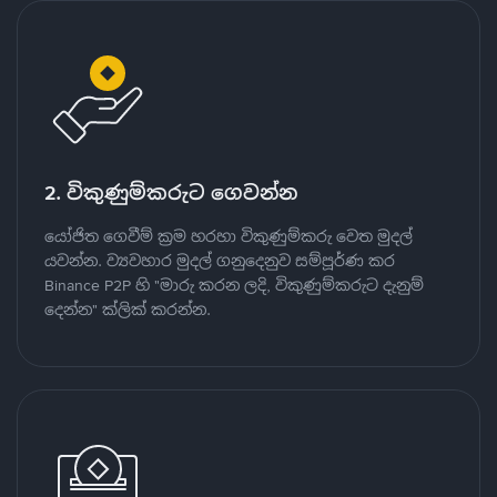
2. විකුණුම්කරුට ගෙවන්න
යෝජිත ගෙවීම් ක්‍රම හරහා විකුණුම්කරු වෙත මුදල්
යවන්න. ව්‍යවහාර මුදල් ගනුදෙනුව සම්පූර්ණ කර
Binance P2P හි "මාරු කරන ලදි, විකුණුම්කරුට දැනුම්
දෙන්න" ක්ලික් කරන්න.