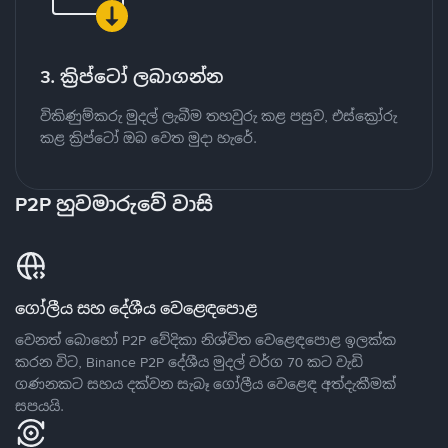
3. ක්‍රිප්ටෝ ලබාගන්න
විකිණුම්කරු මුදල් ලැබීම තහවුරු කළ පසුව, එස්ක්‍රෝරු
කළ ක්‍රිප්ටෝ ඔබ වෙත මුදා හැරේ.
P2P හුවමාරුවේ වාසි
ගෝලීය සහ දේශීය වෙළෙඳපොළ
වෙනත් බොහෝ P2P වේදිකා නිශ්චිත වෙළෙඳපොළ ඉලක්ක
කරන විට, Binance P2P දේශීය මුදල් වර්ග 70 කට වැඩි
ගණනකට සහය දක්වන සැබෑ ගෝලීය වෙළෙඳ අත්දැකීමක්
සපයයි.