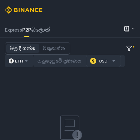
Express
P2P
බ්ලොක්
මිල දී ගන්න
විකුණන්න
ETH
USD