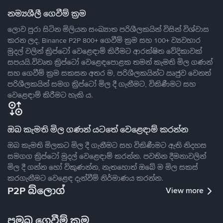
නම්‍යශීලී ගෙවීම් ක්‍රම
ලොව පුරා සිටින මිලියන සංඛ්‍යාත පරිශීලකයින් විසින් විශ්වාස
කරන ලද, Binance P2P 800+ ගෙවීම් ක්‍රම සහ 100+ ව්‍යවහාර
මුදල් වලින් ක්‍රිප්ටෝ වෙළෙඳාම් කිරීමට ආරක්ෂිත වේදිකාවක්
සපයයි.විවෘත ක්‍රිප්ටෝ වෙළෙඳපොළක තමන් කැමති මිල ගණන්
සහ ගෙවීම් ක්‍රම සකසන අතර ම, පරිශීලකයින්ට ඍජුව වෙනත්
පරිශීලකයින් සමග ක්‍රිප්ටෝ මිල දී ගැනීමට, විකිණීමට සහ
වෙළෙඳාම් කිරීමට හැකි ය.
ඔබ කැමති මිල ගණන් යටතේ වෙළෙඳාම් කරන්න
ඔබ කැමති මිලකට මිල දී ගැනීමට සහ විකිණීමට ඇති නිදහස
සමගග ක්‍රිප්ටෝ මුදල් වෙළෙඳාම් කරන්න. පවතින දීමනාවලින්
මිල දී ගන්න හෝ විකුණන්න, නැතහොත් ඔබේ ම මිල සකස්
කරගැනීමට වෙළෙඳ දැන්වීම් නිර්මාණය කරන්න.
P2P බ්ලොග්
View more
ප්‍රමුඛ ගෙවීම් ක්‍රම