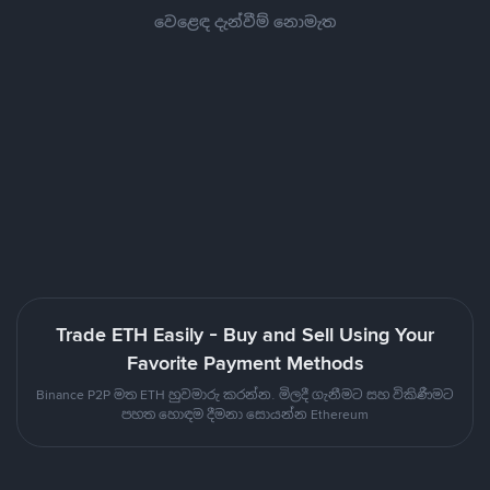
වෙළෙඳ දැන්වීම් නොමැත
Trade ETH Easily - Buy and Sell Using Your
Favorite Payment Methods
Binance P2P මත ETH හුවමාරු කරන්න. මිලදී ගැනීමට සහ විකිණීමට
පහත හොඳම දීමනා සොයන්න Ethereum