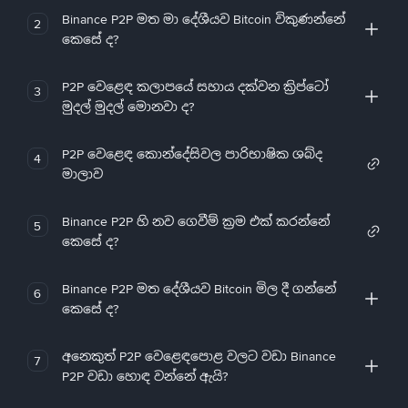
Binance P2P මත මා දේශීයව Bitcoin විකුණන්නේ
2
කෙසේ ද?
P2P වෙළෙඳ කලාපයේ සහාය දක්වන ක්‍රිප්ටෝ
3
මුදල් මුදල් මොනවා ද?
P2P වෙළෙඳ කොන්දේසිවල පාරිභාෂික ශබ්ද
4
මාලාව
Binance P2P හි නව ගෙවීම් ක්‍රම එක් කරන්නේ
5
කෙසේ ද?
Binance P2P මත දේශීයව Bitcoin මිල දී ගන්නේ
6
කෙසේ ද?
අනෙකුත් P2P වෙළෙඳපොළ වලට වඩා Binance
7
P2P වඩා හොඳ වන්නේ ඇයි?