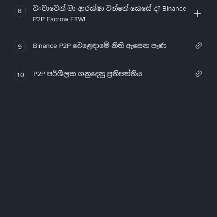
වංචාවෙන් මා ආරක්ෂා වන්නේ කෙසේ ද? Binance
8
P2P Escrow FTW!
Binance P2P වෙළෙඳාමේ නිති ඇසෙන පැණ
9
P2P පරිශීලක ගනුදෙනු ප්‍රතිපත්තිය
10