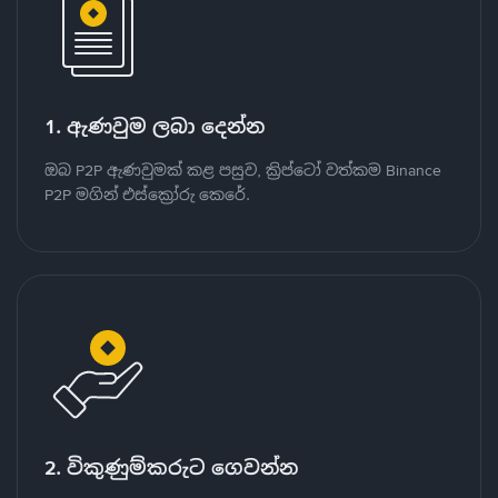
1. ඇණවුම ලබා දෙන්න
ඔබ P2P ඇණවුමක් කළ පසුව, ක්‍රිප්ටෝ වත්කම Binance
P2P මගින් එස්ක්‍රෝරු කෙරේ.
2. විකුණුම්කරුට ගෙවන්න