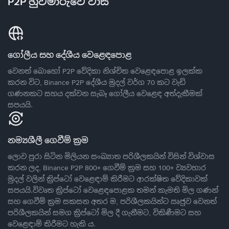
P2P හුවමාරුවේ වාසි
ගෝලීය සහ දේශීය වෙළෙඳපොළ
වෙනත් බොහෝ P2P වේදිකා නිශ්චිත වෙළෙඳපොළ ඉලක්ක
කරන විට, Binance P2P දේශීය මුදල් වර්ග 70 කට වැඩි
ගණනකට සහය දක්වන සැබෑ ගෝලීය වෙළෙඳ අත්දැකීමක්
සපයයි.
නම්‍යශීලී ගෙවීම් ක්‍රම
ලොව පුරා සිටින මිලියන සංඛ්‍යාත පරිශීලකයින් විසින් විශ්වාස
කරන ලද, Binance P2P 800+ ගෙවීම් ක්‍රම සහ 100+ ව්‍යවහාර
මුදල් වලින් ක්‍රිප්ටෝ වෙළෙඳාම් කිරීමට ආරක්ෂිත වේදිකාවක්
සපයයි.විවෘත ක්‍රිප්ටෝ වෙළෙඳපොළක තමන් කැමති මිල ගණන්
සහ ගෙවීම් ක්‍රම සකසන අතර ම, පරිශීලකයින්ට ඍජුව වෙනත්
පරිශීලකයින් සමග ක්‍රිප්ටෝ මිල දී ගැනීමට, විකිණීමට සහ
වෙළෙඳාම් කිරීමට හැකි ය.