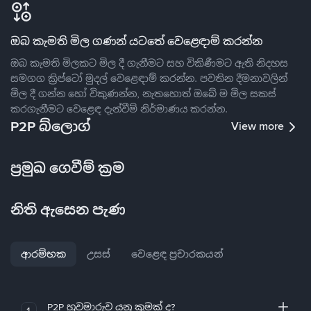
ඔබ කැමති මිල ගණන් යටතේ වෙළෙඳාම් කරන්න
ඔබ කැමති මිලකට මිල දී ගැනීමට සහ විකිණීමට ඇති නිදහස
සමගග ක්‍රිප්ටෝ මුදල් වෙළෙඳාම් කරන්න. පවතින දීමනාවලින්
මිල දී ගන්න හෝ විකුණන්න, නැතහොත් ඔබේ ම මිල සකස්
කරගැනීමට වෙළෙඳ දැන්වීම් නිර්මාණය කරන්න.
P2P බ්ලොග්
View more
ප්‍රමුඛ ගෙවීම් ක්‍රම
නිති ඇසෙන පැණ
ආරම්භක
උසස්
වෙළෙඳ ප්‍රචාරකයන්
P2P හුවමාරුව යනු කුමක් ද?
1