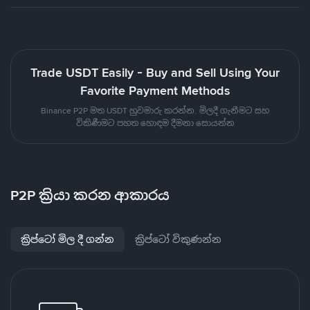
Trade USDT Easily - Buy and Sell Using Your
Favorite Payment Methods
Binance P2P මත USDT හුවමාරු කරන්න. මිලදී ගැනීමට සහ
විකිණීමට පහත හොඳම දීමනා සොයන්න
P2P ක්‍රියා කරන ආකාරය
ක්‍රිප්ටෝ මිල දී ගන්න
ක්‍රිප්ටෝ විකුණන්න