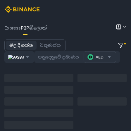
Express
P2P
බ්ලොක්
මිල දී ගන්න
විකුණන්න
USDT
AED