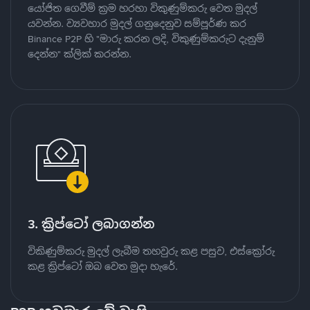
යෝජිත ගෙවීම් ක්‍රම හරහා විකුණුම්කරු වෙත මුදල්
යවන්න. ව්‍යවහාර මුදල් ගනුදෙනුව සම්පූර්ණ කර
Binance P2P හි "මාරු කරන ලදි, විකුණුම්කරුට දැනුම්
දෙන්න" ක්ලික් කරන්න.
3. ක්‍රිප්ටෝ ලබාගන්න
විකිණුම්කරු මුදල් ලැබීම තහවුරු කළ පසුව, එස්ක්‍රෝරු
කළ ක්‍රිප්ටෝ ඔබ වෙත මුදා හැරේ.