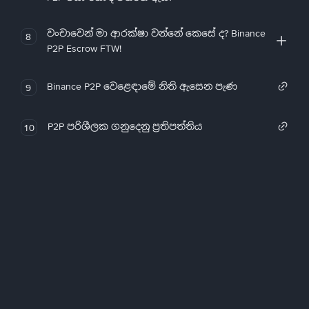
වංචාවෙන් මා ආරක්ෂා වන්නේ කෙසේ ද? Binance
8
P2P Escrow FTW!
Binance P2P වෙළෙඳාමේ නිති ඇසෙන පැණ
9
P2P පරිශීලක ගනුදෙනු ප්‍රතිපත්තිය
10