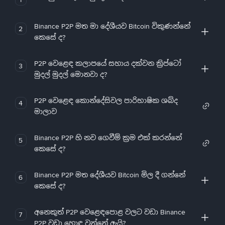
Binance P2P මත මා දේශීයව Bitcoin විකුණන්නේ
2
කෙසේ ද?
P2P වෙළෙඳ කලාපයේ සහාය දක්වන ක්‍රිප්ටෝ
3
මුදල් මුදල් මොනවා ද?
P2P වෙළෙඳ කොන්දේසිවල පාරිභාෂික ශබ්ද
4
මාලාව
Binance P2P හි නව ගෙවීම් ක්‍රම එක් කරන්නේ
5
කෙසේ ද?
Binance P2P මත දේශීයව Bitcoin මිල දී ගන්නේ
6
කෙසේ ද?
අනෙකුත් P2P වෙළෙඳපොළ වලට වඩා Binance
7
P2P වඩා හොඳ වන්නේ ඇයි?