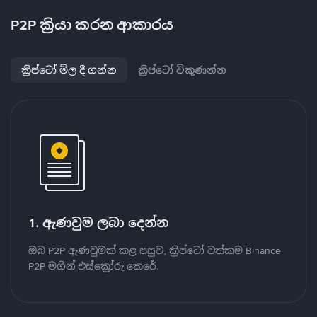
P2P ක්‍රියා කරන ආකාරය
ක්‍රිප්ටෝ මිල දී ගන්න
ක්‍රිප්ටෝ විකුණන්න
1. ඇණවුම ලබා දෙන්න
ඔබ P2P ඇණවුමක් කළ පසුව, ක්‍රිප්ටෝ වත්කම Binance
P2P මගින් එස්ක්‍රෝරු කෙරේ.