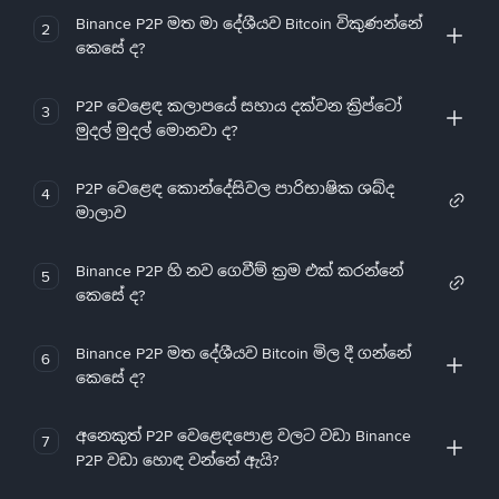
Binance P2P මත මා දේශීයව Bitcoin විකුණන්නේ
2
කෙසේ ද?
P2P වෙළෙඳ කලාපයේ සහාය දක්වන ක්‍රිප්ටෝ
3
මුදල් මුදල් මොනවා ද?
P2P වෙළෙඳ කොන්දේසිවල පාරිභාෂික ශබ්ද
4
මාලාව
Binance P2P හි නව ගෙවීම් ක්‍රම එක් කරන්නේ
5
කෙසේ ද?
Binance P2P මත දේශීයව Bitcoin මිල දී ගන්නේ
6
කෙසේ ද?
අනෙකුත් P2P වෙළෙඳපොළ වලට වඩා Binance
7
P2P වඩා හොඳ වන්නේ ඇයි?