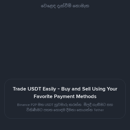
වෙළෙඳ දැන්වීම් නොමැත
Trade USDT Easily - Buy and Sell Using Your
Favorite Payment Methods
Binance P2P මත USDT හුවමාරු කරන්න. මිලදී ගැනීමට සහ
විකිණීමට පහත හොඳම දීමනා සොයන්න Tether