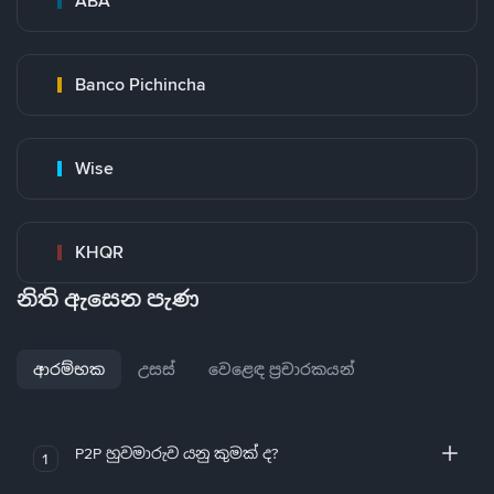
ABA
Banco Pichincha
Wise
KHQR
නිති ඇසෙන පැණ
ආරම්භක
උසස්
වෙළෙඳ ප්‍රචාරකයන්
P2P හුවමාරුව යනු කුමක් ද?
1