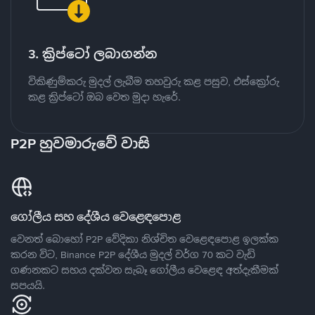
3. ක්‍රිප්ටෝ ලබාගන්න
විකිණුම්කරු මුදල් ලැබීම තහවුරු කළ පසුව, එස්ක්‍රෝරු
කළ ක්‍රිප්ටෝ ඔබ වෙත මුදා හැරේ.
P2P හුවමාරුවේ වාසි
ගෝලීය සහ දේශීය වෙළෙඳපොළ
වෙනත් බොහෝ P2P වේදිකා නිශ්චිත වෙළෙඳපොළ ඉලක්ක
කරන විට, Binance P2P දේශීය මුදල් වර්ග 70 කට වැඩි
ගණනකට සහය දක්වන සැබෑ ගෝලීය වෙළෙඳ අත්දැකීමක්
සපයයි.