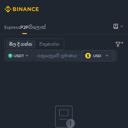
Express
P2P
බ්ලොක්
මිල දී ගන්න
විකුණන්න
USDT
USD