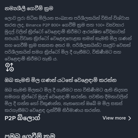
නම්‍යශීලී ගෙවීම් ක්‍රම
ලොව පුරා සිටින මිලියන සංඛ්‍යාත පරිශීලකයින් විසින් විශ්වාස
කරන ලද, Binance P2P 800+ ගෙවීම් ක්‍රම සහ 100+ ව්‍යවහාර
මුදල් වලින් ක්‍රිප්ටෝ වෙළෙඳාම් කිරීමට ආරක්ෂිත වේදිකාවක්
සපයයි.විවෘත ක්‍රිප්ටෝ වෙළෙඳපොළක තමන් කැමති මිල ගණන්
සහ ගෙවීම් ක්‍රම සකසන අතර ම, පරිශීලකයින්ට ඍජුව වෙනත්
පරිශීලකයින් සමග ක්‍රිප්ටෝ මිල දී ගැනීමට, විකිණීමට සහ
වෙළෙඳාම් කිරීමට හැකි ය.
ඔබ කැමති මිල ගණන් යටතේ වෙළෙඳාම් කරන්න
ඔබ කැමති මිලකට මිල දී ගැනීමට සහ විකිණීමට ඇති නිදහස
සමගග ක්‍රිප්ටෝ මුදල් වෙළෙඳාම් කරන්න. පවතින දීමනාවලින්
මිල දී ගන්න හෝ විකුණන්න, නැතහොත් ඔබේ ම මිල සකස්
කරගැනීමට වෙළෙඳ දැන්වීම් නිර්මාණය කරන්න.
P2P බ්ලොග්
View more
ප්‍රමුඛ ගෙවීම් ක්‍රම