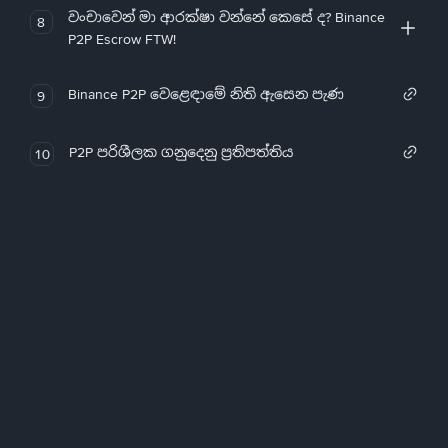
වංචාවෙන් මා ආරක්ෂා වන්නේ කෙසේ ද? Binance
8
P2P Escrow FTW!
Binance P2P වෙළෙඳාමේ නිති ඇසෙන පැණ
9
P2P පරිශීලක ගනුදෙනු ප්‍රතිපත්තිය
10