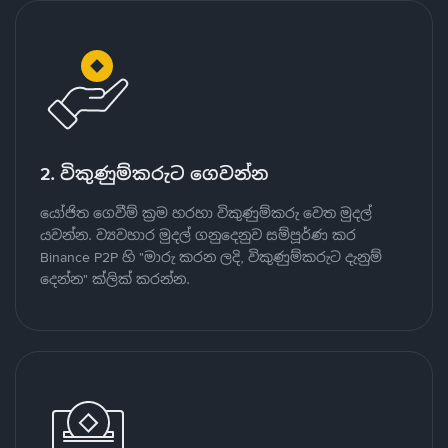
2. විකුණුම්කරුට ගෙවන්න
යෝජිත ගෙවීම් ක්‍රම හරහා විකුණුම්කරු වෙත මුදල්
යවන්න. ව්‍යවහාර මුදල් ගනුදෙනුව සම්පූර්ණ කර
Binance P2P හි "මාරු කරන ලදි, විකුණුම්කරුට දැනුම්
දෙන්න" ක්ලික් කරන්න.