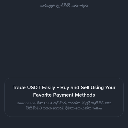
වෙළෙඳ දැන්වීම් නොමැත
Trade USDT Easily - Buy and Sell Using Your
Favorite Payment Methods
Binance P2P මත USDT හුවමාරු කරන්න. මිලදී ගැනීමට සහ
විකිණීමට පහත හොඳම දීමනා සොයන්න Tether