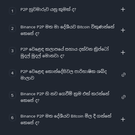
P2P හුවමාරුව යනු කුමක් ද?
1
Binance P2P මත මා දේශීයව Bitcoin විකුණන්නේ
2
කෙසේ ද?
P2P වෙළෙඳ කලාපයේ සහාය දක්වන ක්‍රිප්ටෝ
3
මුදල් මුදල් මොනවා ද?
P2P වෙළෙඳ කොන්දේසිවල පාරිභාෂික ශබ්ද
4
මාලාව
Binance P2P හි නව ගෙවීම් ක්‍රම එක් කරන්නේ
5
කෙසේ ද?
Binance P2P මත දේශීයව Bitcoin මිල දී ගන්නේ
6
කෙසේ ද?