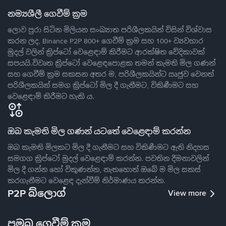
නම්‍යශීලී ගෙවීම් ක්‍රම
ලොව පුරා සිටින මිලියන සංඛ්‍යාත පරිශීලකයින් විසින් විශ්වාස
කරන ලද, Binance P2P 800+ ගෙවීම් ක්‍රම සහ 100+ ව්‍යවහාර
මුදල් වලින් ක්‍රිප්ටෝ වෙළෙඳාම් කිරීමට ආරක්ෂිත වේදිකාවක්
සපයයි.විවෘත ක්‍රිප්ටෝ වෙළෙඳපොළක තමන් කැමති මිල ගණන්
සහ ගෙවීම් ක්‍රම සකසන අතර ම, පරිශීලකයින්ට ඍජුව වෙනත්
පරිශීලකයින් සමග ක්‍රිප්ටෝ මිල දී ගැනීමට, විකිණීමට සහ
වෙළෙඳාම් කිරීමට හැකි ය.
ඔබ කැමති මිල ගණන් යටතේ වෙළෙඳාම් කරන්න
ඔබ කැමති මිලකට මිල දී ගැනීමට සහ විකිණීමට ඇති නිදහස
සමගග ක්‍රිප්ටෝ මුදල් වෙළෙඳාම් කරන්න. පවතින දීමනාවලින්
මිල දී ගන්න හෝ විකුණන්න, නැතහොත් ඔබේ ම මිල සකස්
කරගැනීමට වෙළෙඳ දැන්වීම් නිර්මාණය කරන්න.
P2P බ්ලොග්
View more
ප්‍රමුඛ ගෙවීම් ක්‍රම