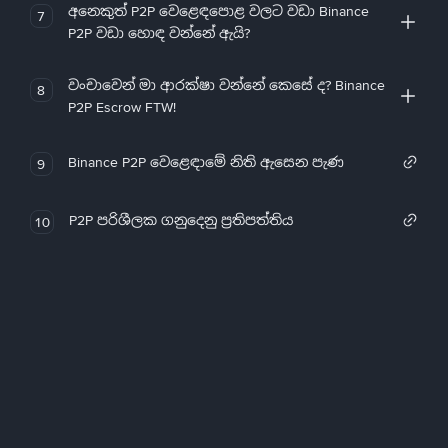
අනෙකුත් P2P වෙළෙඳපොළ වලට වඩා Binance
7
P2P වඩා හොඳ වන්නේ ඇයි?
වංචාවෙන් මා ආරක්ෂා වන්නේ කෙසේ ද? Binance
8
P2P Escrow FTW!
Binance P2P වෙළෙඳාමේ නිති ඇසෙන පැණ
9
P2P පරිශීලක ගනුදෙනු ප්‍රතිපත්තිය
10