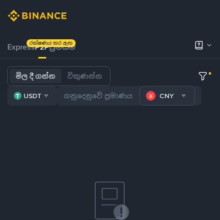
රක්ෂණය කර ඇත
Express
P2P
ප්‍රිමියම්
මිල දී ගන්න
විකුණන්න
USDT
CNY