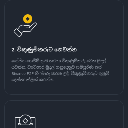
2. විකුණුම්කරුට ගෙවන්න
යෝජිත ගෙවීම් ක්‍රම හරහා විකුණුම්කරු වෙත මුදල්
යවන්න. ව්‍යවහාර මුදල් ගනුදෙනුව සම්පූර්ණ කර
Binance P2P හි "මාරු කරන ලදි, විකුණුම්කරුට දැනුම්
දෙන්න" ක්ලික් කරන්න.