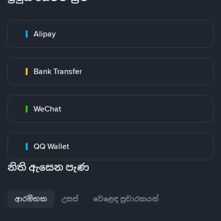
Alipay
Bank Transfer
WeChat
QQ Wallet
නිති ඇසෙන පැණ
ආරම්භක
උසස්
වෙළෙඳ ප්‍රචාරකයන්