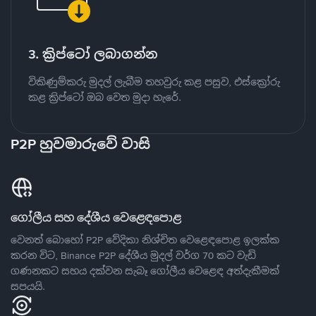
3. ක්‍රිප්ටෝ ලබාගන්න
විකිණුම්කරු මුදල් ලැබීම තහවුරු කළ පසුව, එස්ක්‍රෝරු
කළ ක්‍රිප්ටෝ ඔබ වෙත මුදා හැරේ.
P2P හුවමාරුවේ වාසි
ගෝලීය සහ දේශීය වෙළෙඳපොළ
වෙනත් බොහෝ P2P වේදිකා නිශ්චිත වෙළෙඳපොළ ඉලක්ක
කරන විට, Binance P2P දේශීය මුදල් වර්ග 70 කට වැඩි
ගණනකට සහය දක්වන සැබෑ ගෝලීය වෙළෙඳ අත්දැකීමක්
සපයයි.