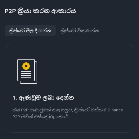
P2P ක්‍රියා කරන ආකාරය
ක්‍රිප්ටෝ මිල දී ගන්න
ක්‍රිප්ටෝ විකුණන්න
1. ඇණවුම ලබා දෙන්න
ඔබ P2P ඇණවුමක් කළ පසුව, ක්‍රිප්ටෝ වත්කම Binance
P2P මගින් එස්ක්‍රෝරු කෙරේ.