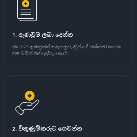
1. ඇණවුම ලබා දෙන්න
ඔබ P2P ඇණවුමක් කළ පසුව, ක්‍රිප්ටෝ වත්කම Binance
P2P මගින් එස්ක්‍රෝරු කෙරේ.
2. විකුණුම්කරුට ගෙවන්න