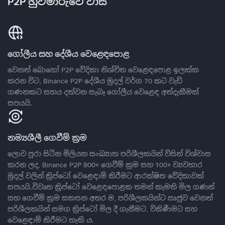
P2P හුවමාරුවේ වාසි
ගෝලීය සහ දේශීය වෙළෙඳපොළ
වෙනත් බොහෝ P2P වේදිකා නිශ්චිත වෙළෙඳපොළ ඉලක්ක
කරන විට, Binance P2P දේශීය මුදල් වර්ග 70 කට වැඩි
ගණනකට සහය දක්වන සැබෑ ගෝලීය වෙළෙඳ අත්දැකීමක්
සපයයි.
නම්‍යශීලී ගෙවීම් ක්‍රම
ලොව පුරා සිටින මිලියන සංඛ්‍යාත පරිශීලකයින් විසින් විශ්වාස
කරන ලද, Binance P2P 800+ ගෙවීම් ක්‍රම සහ 100+ ව්‍යවහාර
මුදල් වලින් ක්‍රිප්ටෝ වෙළෙඳාම් කිරීමට ආරක්ෂිත වේදිකාවක්
සපයයි.විවෘත ක්‍රිප්ටෝ වෙළෙඳපොළක තමන් කැමති මිල ගණන්
සහ ගෙවීම් ක්‍රම සකසන අතර ම, පරිශීලකයින්ට ඍජුව වෙනත්
පරිශීලකයින් සමග ක්‍රිප්ටෝ මිල දී ගැනීමට, විකිණීමට සහ
වෙළෙඳාම් කිරීමට හැකි ය.