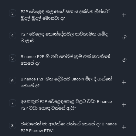
P2P වෙළෙඳ කලාපයේ සහාය දක්වන ක්‍රිප්ටෝ
3
මුදල් මුදල් මොනවා ද?
P2P වෙළෙඳ කොන්දේසිවල පාරිභාෂික ශබ්ද
4
මාලාව
Binance P2P හි නව ගෙවීම් ක්‍රම එක් කරන්නේ
5
කෙසේ ද?
Binance P2P මත දේශීයව Bitcoin මිල දී ගන්නේ
6
කෙසේ ද?
අනෙකුත් P2P වෙළෙඳපොළ වලට වඩා Binance
7
P2P වඩා හොඳ වන්නේ ඇයි?
වංචාවෙන් මා ආරක්ෂා වන්නේ කෙසේ ද? Binance
8
P2P Escrow FTW!