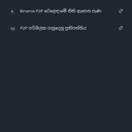
Binance P2P වෙළෙඳාමේ නිති ඇසෙන පැණ
9
P2P පරිශීලක ගනුදෙනු ප්‍රතිපත්තිය
10