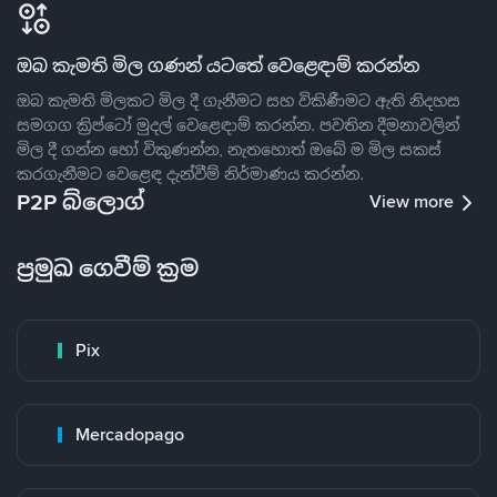
ඔබ කැමති මිල ගණන් යටතේ වෙළෙඳාම් කරන්න
ඔබ කැමති මිලකට මිල දී ගැනීමට සහ විකිණීමට ඇති නිදහස
සමගග ක්‍රිප්ටෝ මුදල් වෙළෙඳාම් කරන්න. පවතින දීමනාවලින්
මිල දී ගන්න හෝ විකුණන්න, නැතහොත් ඔබේ ම මිල සකස්
කරගැනීමට වෙළෙඳ දැන්වීම් නිර්මාණය කරන්න.
P2P බ්ලොග්
View more
ප්‍රමුඛ ගෙවීම් ක්‍රම
Pix
Mercadopago