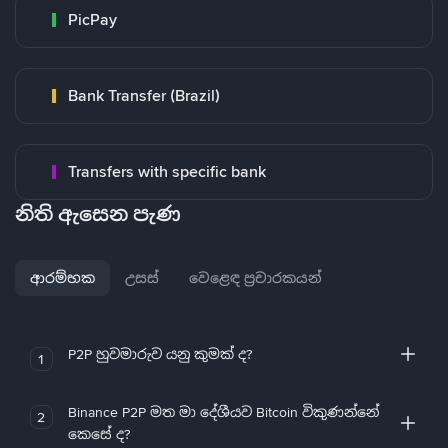
PicPay
Bank Transfer (Brazil)
Transfers with specific bank
නිති ඇසෙන පැණ
ආරම්භක
උසස්
වෙළෙඳ ප්‍රචාරකයන්
P2P හුවමාරුව යනු කුමක් ද?
1
Binance P2P මත මා දේශීයව Bitcoin විකුණන්නේ
2
කෙසේ ද?