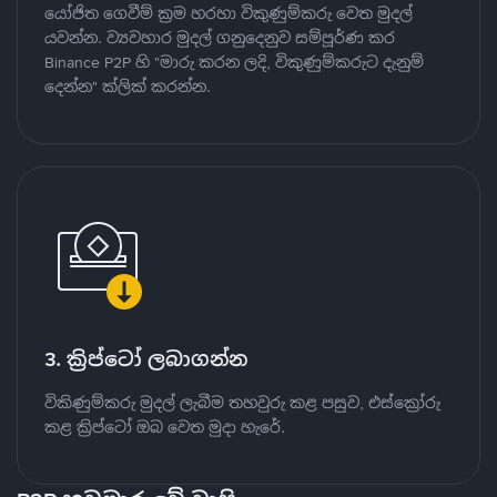
යෝජිත ගෙවීම් ක්‍රම හරහා විකුණුම්කරු වෙත මුදල්
යවන්න. ව්‍යවහාර මුදල් ගනුදෙනුව සම්පූර්ණ කර
Binance P2P හි "මාරු කරන ලදි, විකුණුම්කරුට දැනුම්
දෙන්න" ක්ලික් කරන්න.
3. ක්‍රිප්ටෝ ලබාගන්න
විකිණුම්කරු මුදල් ලැබීම තහවුරු කළ පසුව, එස්ක්‍රෝරු
කළ ක්‍රිප්ටෝ ඔබ වෙත මුදා හැරේ.