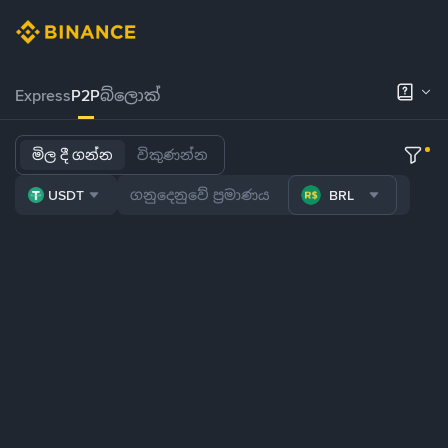
Express
P2P
බ්ලොක්
මිල දී ගන්න
විකුණන්න
USDT
BRL