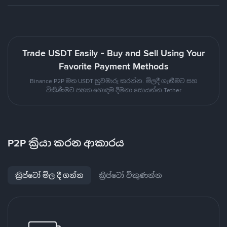
Trade USDT Easily - Buy and Sell Using Your
Favorite Payment Methods
Binance P2P මත USDT හුවමාරු කරන්න. මිලදී ගැනීමට සහ
විකිණීමට පහත හොඳම දීමනා සොයන්න Tether
P2P ක්‍රියා කරන ආකාරය
ක්‍රිප්ටෝ මිල දී ගන්න
ක්‍රිප්ටෝ විකුණන්න