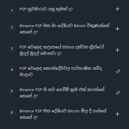
P2P හුවමාරුව යනු කුමක් ද?
1
Binance P2P මත මා දේශීයව Bitcoin විකුණන්නේ
2
කෙසේ ද?
P2P වෙළෙඳ කලාපයේ සහාය දක්වන ක්‍රිප්ටෝ
3
මුදල් මුදල් මොනවා ද?
P2P වෙළෙඳ කොන්දේසිවල පාරිභාෂික ශබ්ද
4
මාලාව
Binance P2P හි නව ගෙවීම් ක්‍රම එක් කරන්නේ
5
කෙසේ ද?
Binance P2P මත දේශීයව Bitcoin මිල දී ගන්නේ
6
කෙසේ ද?