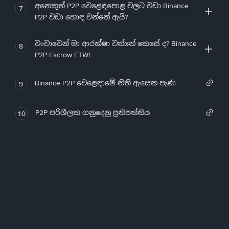
අනෙකුත් P2P වෙළෙඳපොළ වලට වඩා Binance
7
P2P වඩා හොඳ වන්නේ ඇයි?
වංචාවෙන් මා ආරක්ෂා වන්නේ කෙසේ ද? Binance
8
P2P Escrow FTW!
Binance P2P වෙළෙඳාමේ නිති ඇසෙන පැණ
9
P2P පරිශීලක ගනුදෙනු ප්‍රතිපත්තිය
10