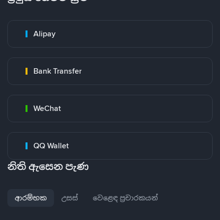
Alipay
Bank Transfer
WeChat
QQ Wallet
නිති ඇසෙන පැණ
ආරම්භක
උසස්
වෙළෙඳ ප්‍රචාරකයන්