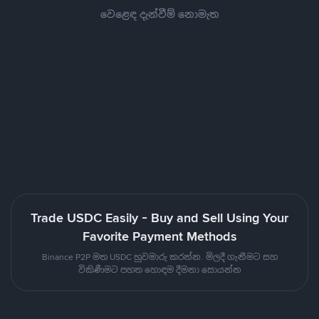
වෙළෙඳ දැන්වීම් නොමැත
Trade USDC Easily - Buy and Sell Using Your
Favorite Payment Methods
Binance P2P මත USDC හුවමාරු කරන්න. මිලදී ගැනීමට සහ
විකිණීමට පහත හොඳම දීමනා සොයන්න