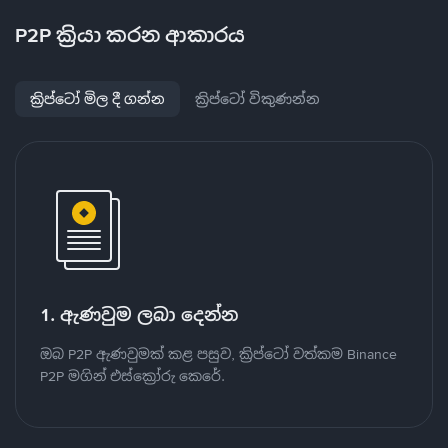
P2P ක්‍රියා කරන ආකාරය
ක්‍රිප්ටෝ මිල දී ගන්න
ක්‍රිප්ටෝ විකුණන්න
1. ඇණවුම ලබා දෙන්න
ඔබ P2P ඇණවුමක් කළ පසුව, ක්‍රිප්ටෝ වත්කම Binance
P2P මගින් එස්ක්‍රෝරු කෙරේ.