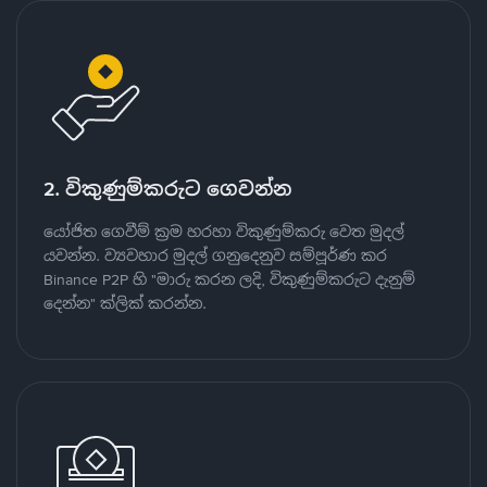
2. විකුණුම්කරුට ගෙවන්න
යෝජිත ගෙවීම් ක්‍රම හරහා විකුණුම්කරු වෙත මුදල්
යවන්න. ව්‍යවහාර මුදල් ගනුදෙනුව සම්පූර්ණ කර
Binance P2P හි "මාරු කරන ලදි, විකුණුම්කරුට දැනුම්
දෙන්න" ක්ලික් කරන්න.