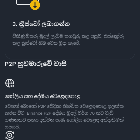
3. ක්‍රිප්ටෝ ලබාගන්න
විකිණුම්කරු මුදල් ලැබීම තහවුරු කළ පසුව, එස්ක්‍රෝරු
කළ ක්‍රිප්ටෝ ඔබ වෙත මුදා හැරේ.
P2P හුවමාරුවේ වාසි
ගෝලීය සහ දේශීය වෙළෙඳපොළ
වෙනත් බොහෝ P2P වේදිකා නිශ්චිත වෙළෙඳපොළ ඉලක්ක
කරන විට, Binance P2P දේශීය මුදල් වර්ග 70 කට වැඩි
ගණනකට සහය දක්වන සැබෑ ගෝලීය වෙළෙඳ අත්දැකීමක්
සපයයි.