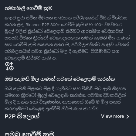
නම්‍යශීලී ගෙවීම් ක්‍රම
ලොව පුරා සිටින මිලියන සංඛ්‍යාත පරිශීලකයින් විසින් විශ්වාස
කරන ලද, Binance P2P 800+ ගෙවීම් ක්‍රම සහ 100+ ව්‍යවහාර
මුදල් වලින් ක්‍රිප්ටෝ වෙළෙඳාම් කිරීමට ආරක්ෂිත වේදිකාවක්
සපයයි.විවෘත ක්‍රිප්ටෝ වෙළෙඳපොළක තමන් කැමති මිල ගණන්
සහ ගෙවීම් ක්‍රම සකසන අතර ම, පරිශීලකයින්ට ඍජුව වෙනත්
පරිශීලකයින් සමග ක්‍රිප්ටෝ මිල දී ගැනීමට, විකිණීමට සහ
වෙළෙඳාම් කිරීමට හැකි ය.
ඔබ කැමති මිල ගණන් යටතේ වෙළෙඳාම් කරන්න
ඔබ කැමති මිලකට මිල දී ගැනීමට සහ විකිණීමට ඇති නිදහස
සමගග ක්‍රිප්ටෝ මුදල් වෙළෙඳාම් කරන්න. පවතින දීමනාවලින්
මිල දී ගන්න හෝ විකුණන්න, නැතහොත් ඔබේ ම මිල සකස්
කරගැනීමට වෙළෙඳ දැන්වීම් නිර්මාණය කරන්න.
P2P බ්ලොග්
View more
ප්‍රමුඛ ගෙවීම් ක්‍රම