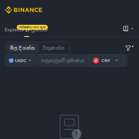
රක්ෂණය කර ඇත
Express
P2P
ප්‍රිමියම්
මිල දී ගන්න
විකුණන්න
USDC
CNY