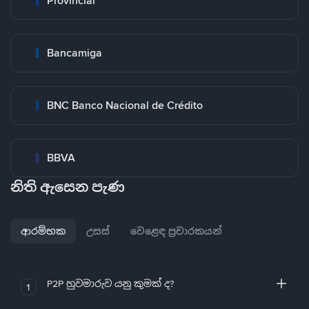
Provincial
Bancamiga
BNC Banco Nacional de Crédito
BBVA
නිති ඇසෙන පැණ
ආරම්භක
උසස්
වෙළෙඳ ප්‍රචාරකයන්
P2P හුවමාරුව යනු කුමක් ද?
1