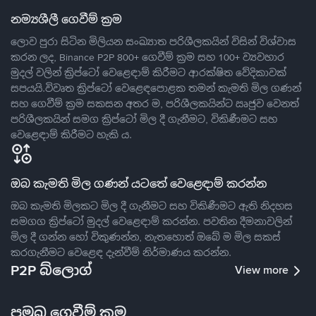
නම්‍යශීලී ගෙවීම් ක්‍රම
ලොව පුරා සිටින මිලියන සංඛ්‍යාත පරිශීලකයින් විසින් විශ්වාස
කරන ලද, Binance P2P 800+ ගෙවීම් ක්‍රම සහ 100+ ව්‍යවහාර
මුදල් වලින් ක්‍රිප්ටෝ වෙළෙඳාම් කිරීමට ආරක්ෂිත වේදිකාවක්
සපයයි.විවෘත ක්‍රිප්ටෝ වෙළෙඳපොළක තමන් කැමති මිල ගණන්
සහ ගෙවීම් ක්‍රම සකසන අතර ම, පරිශීලකයින්ට ඍජුව වෙනත්
පරිශීලකයින් සමග ක්‍රිප්ටෝ මිල දී ගැනීමට, විකිණීමට සහ
වෙළෙඳාම් කිරීමට හැකි ය.
ඔබ කැමති මිල ගණන් යටතේ වෙළෙඳාම් කරන්න
ඔබ කැමති මිලකට මිල දී ගැනීමට සහ විකිණීමට ඇති නිදහස
සමගග ක්‍රිප්ටෝ මුදල් වෙළෙඳාම් කරන්න. පවතින දීමනාවලින්
මිල දී ගන්න හෝ විකුණන්න, නැතහොත් ඔබේ ම මිල සකස්
කරගැනීමට වෙළෙඳ දැන්වීම් නිර්මාණය කරන්න.
P2P බ්ලොග්
View more
ප්‍රමුඛ ගෙවීම් ක්‍රම