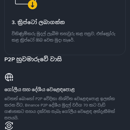
3. ක්‍රිප්ටෝ ලබාගන්න
විකිණුම්කරු මුදල් ලැබීම තහවුරු කළ පසුව, එස්ක්‍රෝරු
කළ ක්‍රිප්ටෝ ඔබ වෙත මුදා හැරේ.
P2P හුවමාරුවේ වාසි
ගෝලීය සහ දේශීය වෙළෙඳපොළ
වෙනත් බොහෝ P2P වේදිකා නිශ්චිත වෙළෙඳපොළ ඉලක්ක
කරන විට, Binance P2P දේශීය මුදල් වර්ග 70 කට වැඩි
ගණනකට සහය දක්වන සැබෑ ගෝලීය වෙළෙඳ අත්දැකීමක්
සපයයි.