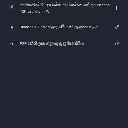
වංචාවෙන් මා ආරක්ෂා වන්නේ කෙසේ ද? Binance
8
P2P Escrow FTW!
Binance P2P වෙළෙඳාමේ නිති ඇසෙන පැණ
9
P2P පරිශීලක ගනුදෙනු ප්‍රතිපත්තිය
10