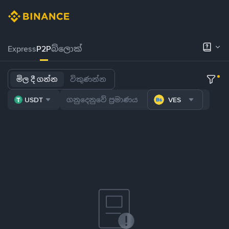
Express
P2P
බ්ලොක්
මිල දී ගන්න
විකුණන්න
USDT
VES