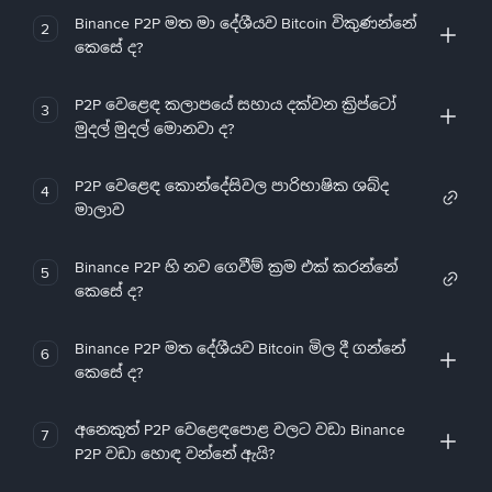
Binance P2P මත මා දේශීයව Bitcoin විකුණන්නේ
2
කෙසේ ද?
P2P වෙළෙඳ කලාපයේ සහාය දක්වන ක්‍රිප්ටෝ
3
මුදල් මුදල් මොනවා ද?
P2P වෙළෙඳ කොන්දේසිවල පාරිභාෂික ශබ්ද
4
මාලාව
Binance P2P හි නව ගෙවීම් ක්‍රම එක් කරන්නේ
5
කෙසේ ද?
Binance P2P මත දේශීයව Bitcoin මිල දී ගන්නේ
6
කෙසේ ද?
අනෙකුත් P2P වෙළෙඳපොළ වලට වඩා Binance
7
P2P වඩා හොඳ වන්නේ ඇයි?