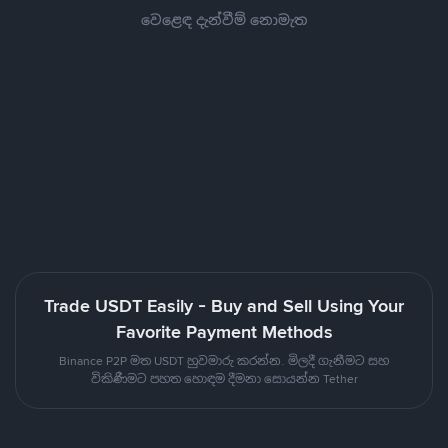
වෙළෙඳ දැන්වීම් නොමැත
Trade USDT Easily - Buy and Sell Using Your
Favorite Payment Methods
Binance P2P මත USDT හුවමාරු කරන්න. මිලදී ගැනීමට සහ
විකිණීමට පහත හොඳම දීමනා සොයන්න Tether