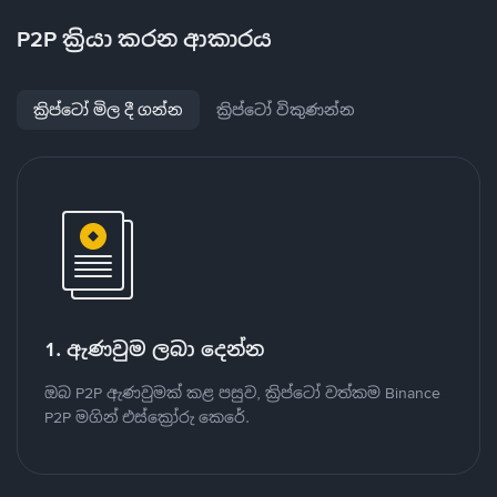
P2P ක්‍රියා කරන ආකාරය
ක්‍රිප්ටෝ මිල දී ගන්න
ක්‍රිප්ටෝ විකුණන්න
1. ඇණවුම ලබා දෙන්න
ඔබ P2P ඇණවුමක් කළ පසුව, ක්‍රිප්ටෝ වත්කම Binance
P2P මගින් එස්ක්‍රෝරු කෙරේ.