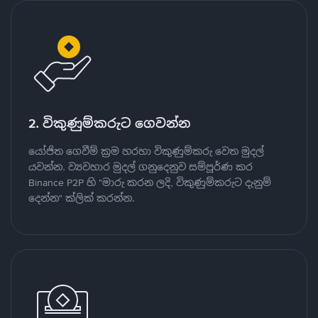
2. විකුණුම්කරුට ගෙවන්න
යෝජිත ගෙවීම් ක්‍රම හරහා විකුණුම්කරු වෙත මුදල්
යවන්න. ව්‍යවහාර මුදල් ගනුදෙනුව සම්පූර්ණ කර
Binance P2P හි "මාරු කරන ලදි, විකුණුම්කරුට දැනුම්
දෙන්න" ක්ලික් කරන්න.