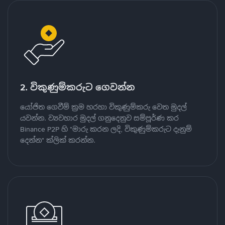
2. විකුණුම්කරුට ගෙවන්න
යෝජිත ගෙවීම් ක්‍රම හරහා විකුණුම්කරු වෙත මුදල්
යවන්න. ව්‍යවහාර මුදල් ගනුදෙනුව සම්පූර්ණ කර
Binance P2P හි "මාරු කරන ලදි, විකුණුම්කරුට දැනුම්
දෙන්න" ක්ලික් කරන්න.