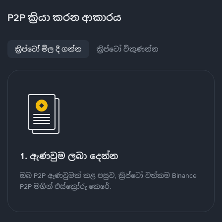
P2P ක්‍රියා කරන ආකාරය
ක්‍රිප්ටෝ මිල දී ගන්න
ක්‍රිප්ටෝ විකුණන්න
1. ඇණවුම ලබා දෙන්න
ඔබ P2P ඇණවුමක් කළ පසුව, ක්‍රිප්ටෝ වත්කම Binance
P2P මගින් එස්ක්‍රෝරු කෙරේ.