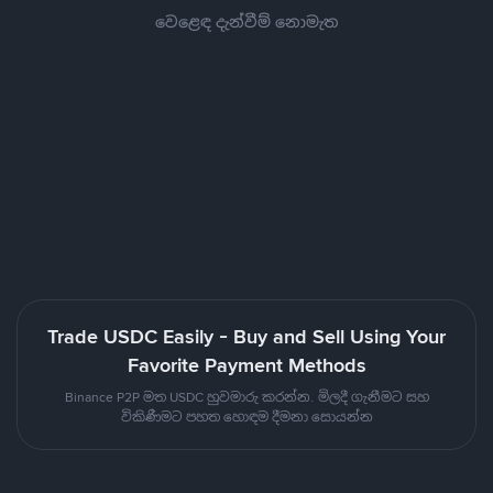
වෙළෙඳ දැන්වීම් නොමැත
Trade USDC Easily - Buy and Sell Using Your
Favorite Payment Methods
Binance P2P මත USDC හුවමාරු කරන්න. මිලදී ගැනීමට සහ
විකිණීමට පහත හොඳම දීමනා සොයන්න