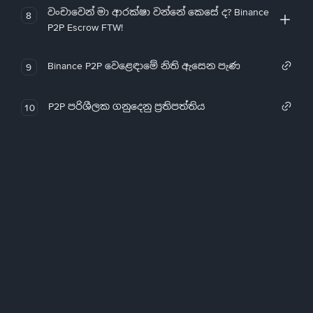
වංචාවෙන් මා ආරක්ෂා වන්නේ කෙසේ ද? Binance
8
P2P Escrow FTW!
Binance P2P වෙළෙඳාමේ නිති ඇසෙන පැණ
9
P2P පරිශීලක ගනුදෙනු ප්‍රතිපත්තිය
10