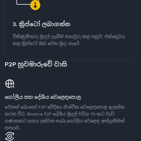
3. ක්‍රිප්ටෝ ලබාගන්න
විකිණුම්කරු මුදල් ලැබීම තහවුරු කළ පසුව, එස්ක්‍රෝරු
කළ ක්‍රිප්ටෝ ඔබ වෙත මුදා හැරේ.
P2P හුවමාරුවේ වාසි
ගෝලීය සහ දේශීය වෙළෙඳපොළ
වෙනත් බොහෝ P2P වේදිකා නිශ්චිත වෙළෙඳපොළ ඉලක්ක
කරන විට, Binance P2P දේශීය මුදල් වර්ග 70 කට වැඩි
ගණනකට සහය දක්වන සැබෑ ගෝලීය වෙළෙඳ අත්දැකීමක්
සපයයි.