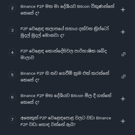
Binance P2P මත මා දේශීයව Bitcoin විකුණන්නේ
2
කෙසේ ද?
P2P වෙළෙඳ කලාපයේ සහාය දක්වන ක්‍රිප්ටෝ
3
මුදල් මුදල් මොනවා ද?
P2P වෙළෙඳ කොන්දේසිවල පාරිභාෂික ශබ්ද
4
මාලාව
Binance P2P හි නව ගෙවීම් ක්‍රම එක් කරන්නේ
5
කෙසේ ද?
Binance P2P මත දේශීයව Bitcoin මිල දී ගන්නේ
6
කෙසේ ද?
අනෙකුත් P2P වෙළෙඳපොළ වලට වඩා Binance
7
P2P වඩා හොඳ වන්නේ ඇයි?