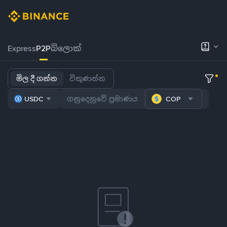
Express
P2P
බ්ලොක්
මිල දී ගන්න
විකුණන්න
USDC
COP