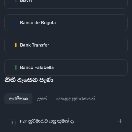
BBVA
Banco de Bogota
Bank Transfer
Banco Falabella
නිති ඇසෙන පැණ
ආරම්භක
උසස්
වෙළෙඳ ප්‍රචාරකයන්
P2P හුවමාරුව යනු කුමක් ද?
1