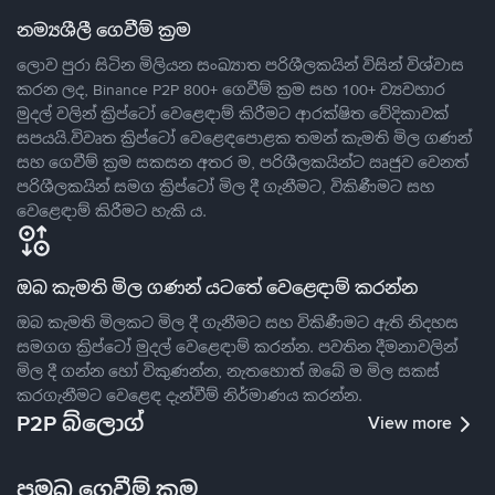
නම්‍යශීලී ගෙවීම් ක්‍රම
ලොව පුරා සිටින මිලියන සංඛ්‍යාත පරිශීලකයින් විසින් විශ්වාස
කරන ලද, Binance P2P 800+ ගෙවීම් ක්‍රම සහ 100+ ව්‍යවහාර
මුදල් වලින් ක්‍රිප්ටෝ වෙළෙඳාම් කිරීමට ආරක්ෂිත වේදිකාවක්
සපයයි.විවෘත ක්‍රිප්ටෝ වෙළෙඳපොළක තමන් කැමති මිල ගණන්
සහ ගෙවීම් ක්‍රම සකසන අතර ම, පරිශීලකයින්ට ඍජුව වෙනත්
පරිශීලකයින් සමග ක්‍රිප්ටෝ මිල දී ගැනීමට, විකිණීමට සහ
වෙළෙඳාම් කිරීමට හැකි ය.
ඔබ කැමති මිල ගණන් යටතේ වෙළෙඳාම් කරන්න
ඔබ කැමති මිලකට මිල දී ගැනීමට සහ විකිණීමට ඇති නිදහස
සමගග ක්‍රිප්ටෝ මුදල් වෙළෙඳාම් කරන්න. පවතින දීමනාවලින්
මිල දී ගන්න හෝ විකුණන්න, නැතහොත් ඔබේ ම මිල සකස්
කරගැනීමට වෙළෙඳ දැන්වීම් නිර්මාණය කරන්න.
P2P බ්ලොග්
View more
ප්‍රමුඛ ගෙවීම් ක්‍රම