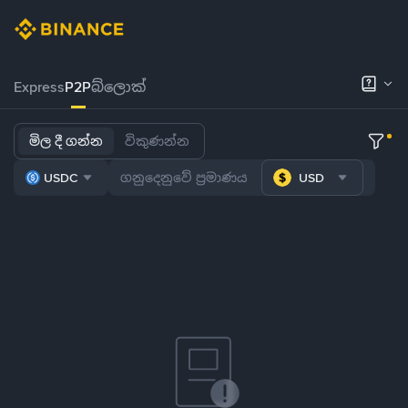
Express
P2P
බ්ලොක්
මිල දී ගන්න
විකුණන්න
USDC
USD