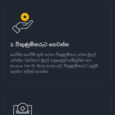
2. විකුණුම්කරුට ගෙවන්න
යෝජිත ගෙවීම් ක්‍රම හරහා විකුණුම්කරු වෙත මුදල්
යවන්න. ව්‍යවහාර මුදල් ගනුදෙනුව සම්පූර්ණ කර
Binance P2P හි "මාරු කරන ලදි, විකුණුම්කරුට දැනුම්
දෙන්න" ක්ලික් කරන්න.