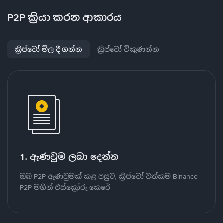
P2P ක්‍රියා කරන ආකාරය
ක්‍රිප්ටෝ මිල දී ගන්න
ක්‍රිප්ටෝ විකුණන්න
1. ඇණවුම ලබා දෙන්න
ඔබ P2P ඇණවුමක් කළ පසුව, ක්‍රිප්ටෝ වත්කම Binance
P2P මගින් එස්ක්‍රෝරු කෙරේ.