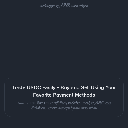
වෙළෙඳ දැන්වීම් නොමැත
Trade USDC Easily - Buy and Sell Using Your
Favorite Payment Methods
Binance P2P මත USDC හුවමාරු කරන්න. මිලදී ගැනීමට සහ
විකිණීමට පහත හොඳම දීමනා සොයන්න