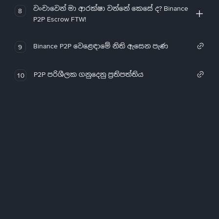
වංචාවෙන් මා ආරක්ෂා වන්නේ කෙසේ ද? Binance
8
P2P Escrow FTW!
Binance P2P වෙළෙඳාමේ නිති ඇසෙන පැණ
9
P2P පරිශීලක ගනුදෙනු ප්‍රතිපත්තිය
10