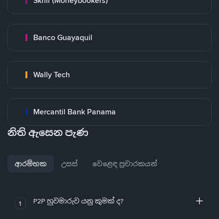
Skrill (Moneybookers)
Banco Guayaquil
Wally Tech
Mercantil Bank Panama
නිති ඇසෙන පැණ
ආරම්භක
උසස්
වෙළෙඳ ප්‍රචාරකයන්
P2P හුවමාරුව යනු කුමක් ද?
1