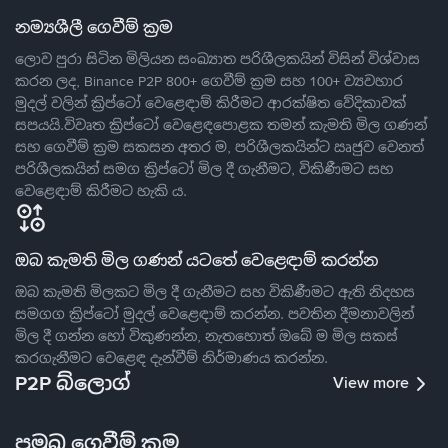
නම්‍යශීලී ගෙවීම් ක්‍රම
ලොව පුරා සිටින මිලියන සංඛ්‍යාත පරිශීලකයින් විසින් විශ්වාස
කරන ලද, Binance P2P 800+ ගෙවීම් ක්‍රම සහ 100+ ව්‍යවහාර
මුදල් වලින් ක්‍රිප්ටෝ වෙළෙඳාම් කිරීමට ආරක්ෂිත වේදිකාවක්
සපයයි.විවෘත ක්‍රිප්ටෝ වෙළෙඳපොළක තමන් කැමති මිල ගණන්
සහ ගෙවීම් ක්‍රම සකසන අතර ම, පරිශීලකයින්ට ඍජුව වෙනත්
පරිශීලකයින් සමග ක්‍රිප්ටෝ මිල දී ගැනීමට, විකිණීමට සහ
වෙළෙඳාම් කිරීමට හැකි ය.
ඔබ කැමති මිල ගණන් යටතේ වෙළෙඳාම් කරන්න
ඔබ කැමති මිලකට මිල දී ගැනීමට සහ විකිණීමට ඇති නිදහස
සමගග ක්‍රිප්ටෝ මුදල් වෙළෙඳාම් කරන්න. පවතින දීමනාවලින්
මිල දී ගන්න හෝ විකුණන්න, නැතහොත් ඔබේ ම මිල සකස්
කරගැනීමට වෙළෙඳ දැන්වීම් නිර්මාණය කරන්න.
P2P බ්ලොග්
View more
ප්‍රමුඛ ගෙවීම් ක්‍රම