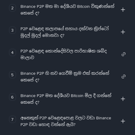
Binance P2P මත මා දේශීයව Bitcoin විකුණන්නේ
2
කෙසේ ද?
P2P වෙළෙඳ කලාපයේ සහාය දක්වන ක්‍රිප්ටෝ
3
මුදල් මුදල් මොනවා ද?
P2P වෙළෙඳ කොන්දේසිවල පාරිභාෂික ශබ්ද
4
මාලාව
Binance P2P හි නව ගෙවීම් ක්‍රම එක් කරන්නේ
5
කෙසේ ද?
Binance P2P මත දේශීයව Bitcoin මිල දී ගන්නේ
6
කෙසේ ද?
අනෙකුත් P2P වෙළෙඳපොළ වලට වඩා Binance
7
P2P වඩා හොඳ වන්නේ ඇයි?