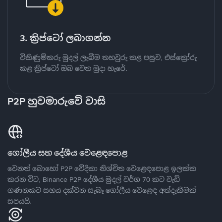
3. ක්‍රිප්ටෝ ලබාගන්න
විකිණුම්කරු මුදල් ලැබීම තහවුරු කළ පසුව, එස්ක්‍රෝරු
කළ ක්‍රිප්ටෝ ඔබ වෙත මුදා හැරේ.
P2P හුවමාරුවේ වාසි
ගෝලීය සහ දේශීය වෙළෙඳපොළ
වෙනත් බොහෝ P2P වේදිකා නිශ්චිත වෙළෙඳපොළ ඉලක්ක
කරන විට, Binance P2P දේශීය මුදල් වර්ග 70 කට වැඩි
ගණනකට සහය දක්වන සැබෑ ගෝලීය වෙළෙඳ අත්දැකීමක්
සපයයි.