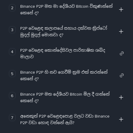
Binance P2P මත මා දේශීයව Bitcoin විකුණන්නේ
2
කෙසේ ද?
P2P වෙළෙඳ කලාපයේ සහාය දක්වන ක්‍රිප්ටෝ
3
මුදල් මුදල් මොනවා ද?
P2P වෙළෙඳ කොන්දේසිවල පාරිභාෂික ශබ්ද
4
මාලාව
Binance P2P හි නව ගෙවීම් ක්‍රම එක් කරන්නේ
5
කෙසේ ද?
Binance P2P මත දේශීයව Bitcoin මිල දී ගන්නේ
6
කෙසේ ද?
අනෙකුත් P2P වෙළෙඳපොළ වලට වඩා Binance
7
P2P වඩා හොඳ වන්නේ ඇයි?