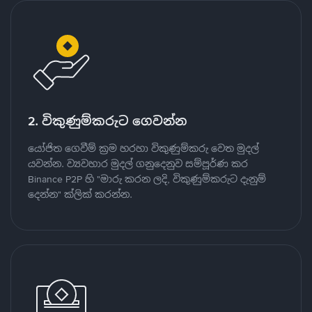
2. විකුණුම්කරුට ගෙවන්න
යෝජිත ගෙවීම් ක්‍රම හරහා විකුණුම්කරු වෙත මුදල්
යවන්න. ව්‍යවහාර මුදල් ගනුදෙනුව සම්පූර්ණ කර
Binance P2P හි "මාරු කරන ලදි, විකුණුම්කරුට දැනුම්
දෙන්න" ක්ලික් කරන්න.