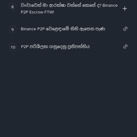
වංචාවෙන් මා ආරක්ෂා වන්නේ කෙසේ ද? Binance
8
P2P Escrow FTW!
Binance P2P වෙළෙඳාමේ නිති ඇසෙන පැණ
9
P2P පරිශීලක ගනුදෙනු ප්‍රතිපත්තිය
10