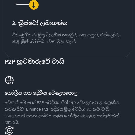
3. ක්‍රිප්ටෝ ලබාගන්න
විකිණුම්කරු මුදල් ලැබීම තහවුරු කළ පසුව, එස්ක්‍රෝරු
කළ ක්‍රිප්ටෝ ඔබ වෙත මුදා හැරේ.
P2P හුවමාරුවේ වාසි
ගෝලීය සහ දේශීය වෙළෙඳපොළ
වෙනත් බොහෝ P2P වේදිකා නිශ්චිත වෙළෙඳපොළ ඉලක්ක
කරන විට, Binance P2P දේශීය මුදල් වර්ග 70 කට වැඩි
ගණනකට සහය දක්වන සැබෑ ගෝලීය වෙළෙඳ අත්දැකීමක්
සපයයි.