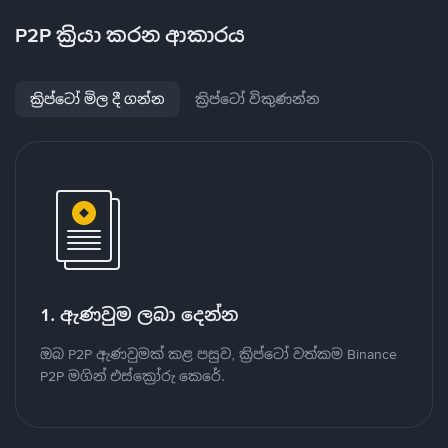
P2P ක්‍රියා කරන ආකාරය
ක්‍රිප්ටෝ මිල දී ගන්න
ක්‍රිප්ටෝ විකුණන්න
1. ඇණවුම ලබා දෙන්න
ඔබ P2P ඇණවුමක් කළ පසුව, ක්‍රිප්ටෝ වත්කම Binance
P2P මගින් එස්ක්‍රෝරු කෙරේ.