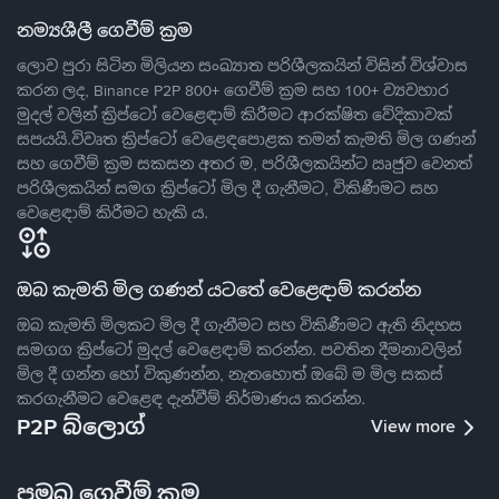
නම්‍යශීලී ගෙවීම් ක්‍රම
ලොව පුරා සිටින මිලියන සංඛ්‍යාත පරිශීලකයින් විසින් විශ්වාස
කරන ලද, Binance P2P 800+ ගෙවීම් ක්‍රම සහ 100+ ව්‍යවහාර
මුදල් වලින් ක්‍රිප්ටෝ වෙළෙඳාම් කිරීමට ආරක්ෂිත වේදිකාවක්
සපයයි.විවෘත ක්‍රිප්ටෝ වෙළෙඳපොළක තමන් කැමති මිල ගණන්
සහ ගෙවීම් ක්‍රම සකසන අතර ම, පරිශීලකයින්ට ඍජුව වෙනත්
පරිශීලකයින් සමග ක්‍රිප්ටෝ මිල දී ගැනීමට, විකිණීමට සහ
වෙළෙඳාම් කිරීමට හැකි ය.
ඔබ කැමති මිල ගණන් යටතේ වෙළෙඳාම් කරන්න
ඔබ කැමති මිලකට මිල දී ගැනීමට සහ විකිණීමට ඇති නිදහස
සමගග ක්‍රිප්ටෝ මුදල් වෙළෙඳාම් කරන්න. පවතින දීමනාවලින්
මිල දී ගන්න හෝ විකුණන්න, නැතහොත් ඔබේ ම මිල සකස්
කරගැනීමට වෙළෙඳ දැන්වීම් නිර්මාණය කරන්න.
P2P බ්ලොග්
View more
ප්‍රමුඛ ගෙවීම් ක්‍රම