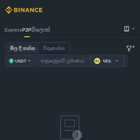
Express
P2P
බ්ලොක්
මිල දී ගන්න
විකුණන්න
USDT
VES