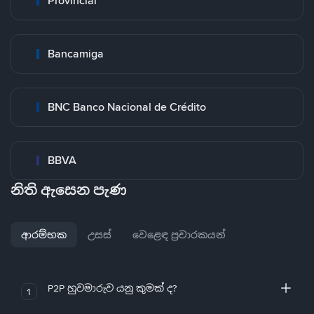
Provincial
Bancamiga
BNC Banco Nacional de Crédito
BBVA
නිති ඇසෙන පැණ
ආරම්භක
උසස්
වෙළෙඳ ප්‍රචාරකයන්
P2P හුවමාරුව යනු කුමක් ද?
1