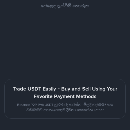
වෙළෙඳ දැන්වීම් නොමැත
Trade USDT Easily - Buy and Sell Using Your
Favorite Payment Methods
Binance P2P මත USDT හුවමාරු කරන්න. මිලදී ගැනීමට සහ
විකිණීමට පහත හොඳම දීමනා සොයන්න Tether