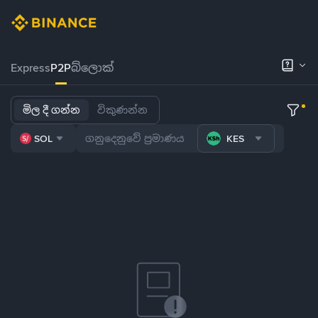
Express
P2P
බ්ලොක්
මිල දී ගන්න
විකුණන්න
SOL
KES