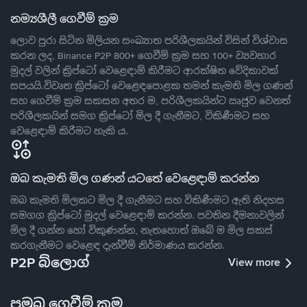
නම්‍යශීලී ගෙවීම් ක්‍රම
ලොව පුරා සිටින මිලියන සංඛ්‍යාත පරිශීලකයින් විසින් විශ්වාස
කරන ලද, Binance P2P 800+ ගෙවීම් ක්‍රම සහ 100+ ව්‍යවහාර
මුදල් වලින් ක්‍රිප්ටෝ වෙළෙඳාම් කිරීමට ආරක්ෂිත වේදිකාවක්
සපයයි.විවෘත ක්‍රිප්ටෝ වෙළෙඳපොළක තමන් කැමති මිල ගණන්
සහ ගෙවීම් ක්‍රම සකසන අතර ම, පරිශීලකයින්ට ඍජුව වෙනත්
පරිශීලකයින් සමග ක්‍රිප්ටෝ මිල දී ගැනීමට, විකිණීමට සහ
වෙළෙඳාම් කිරීමට හැකි ය.
ඔබ කැමති මිල ගණන් යටතේ වෙළෙඳාම් කරන්න
ඔබ කැමති මිලකට මිල දී ගැනීමට සහ විකිණීමට ඇති නිදහස
සමගග ක්‍රිප්ටෝ මුදල් වෙළෙඳාම් කරන්න. පවතින දීමනාවලින්
මිල දී ගන්න හෝ විකුණන්න, නැතහොත් ඔබේ ම මිල සකස්
කරගැනීමට වෙළෙඳ දැන්වීම් නිර්මාණය කරන්න.
P2P බ්ලොග්
View more
ප්‍රමුඛ ගෙවීම් ක්‍රම