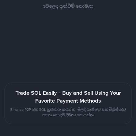
වෙළෙඳ දැන්වීම් නොමැත
Trade SOL Easily - Buy and Sell Using Your
Favorite Payment Methods
Binance P2P මත SOL හුවමාරු කරන්න. මිලදී ගැනීමට සහ විකිණීමට
පහත හොඳම දීමනා සොයන්න