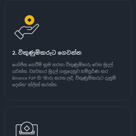
2. විකුණුම්කරුට ගෙවන්න
යෝජිත ගෙවීම් ක්‍රම හරහා විකුණුම්කරු වෙත මුදල්
යවන්න. ව්‍යවහාර මුදල් ගනුදෙනුව සම්පූර්ණ කර
Binance P2P හි "මාරු කරන ලදි, විකුණුම්කරුට දැනුම්
දෙන්න" ක්ලික් කරන්න.