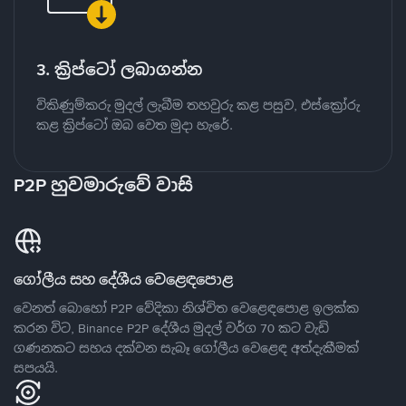
3. ක්‍රිප්ටෝ ලබාගන්න
විකිණුම්කරු මුදල් ලැබීම තහවුරු කළ පසුව, එස්ක්‍රෝරු
කළ ක්‍රිප්ටෝ ඔබ වෙත මුදා හැරේ.
P2P හුවමාරුවේ වාසි
ගෝලීය සහ දේශීය වෙළෙඳපොළ
වෙනත් බොහෝ P2P වේදිකා නිශ්චිත වෙළෙඳපොළ ඉලක්ක
කරන විට, Binance P2P දේශීය මුදල් වර්ග 70 කට වැඩි
ගණනකට සහය දක්වන සැබෑ ගෝලීය වෙළෙඳ අත්දැකීමක්
සපයයි.