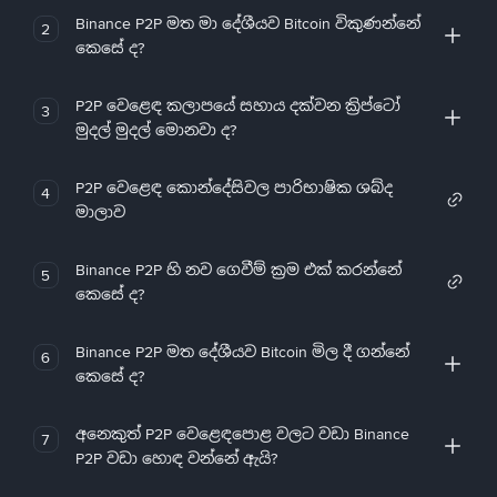
Binance P2P මත මා දේශීයව Bitcoin විකුණන්නේ
2
කෙසේ ද?
P2P වෙළෙඳ කලාපයේ සහාය දක්වන ක්‍රිප්ටෝ
3
මුදල් මුදල් මොනවා ද?
P2P වෙළෙඳ කොන්දේසිවල පාරිභාෂික ශබ්ද
4
මාලාව
Binance P2P හි නව ගෙවීම් ක්‍රම එක් කරන්නේ
5
කෙසේ ද?
Binance P2P මත දේශීයව Bitcoin මිල දී ගන්නේ
6
කෙසේ ද?
අනෙකුත් P2P වෙළෙඳපොළ වලට වඩා Binance
7
P2P වඩා හොඳ වන්නේ ඇයි?