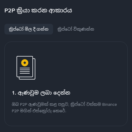
P2P ක්‍රියා කරන ආකාරය
ක්‍රිප්ටෝ මිල දී ගන්න
ක්‍රිප්ටෝ විකුණන්න
1. ඇණවුම ලබා දෙන්න
ඔබ P2P ඇණවුමක් කළ පසුව, ක්‍රිප්ටෝ වත්කම Binance
P2P මගින් එස්ක්‍රෝරු කෙරේ.