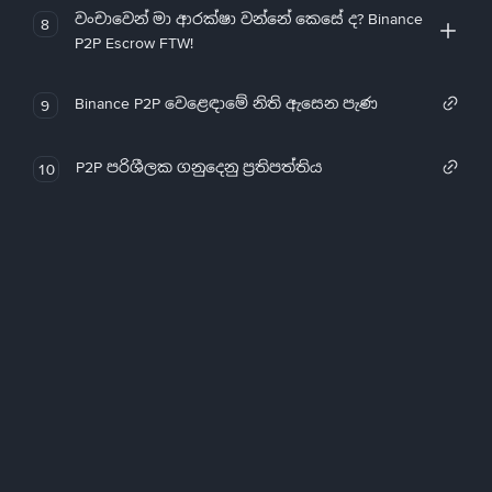
වංචාවෙන් මා ආරක්ෂා වන්නේ කෙසේ ද? Binance
8
P2P Escrow FTW!
Binance P2P වෙළෙඳාමේ නිති ඇසෙන පැණ
9
P2P පරිශීලක ගනුදෙනු ප්‍රතිපත්තිය
10