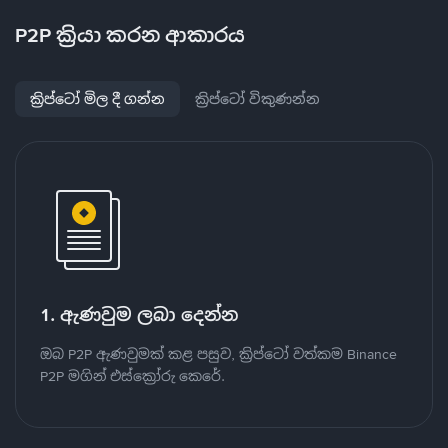
P2P ක්‍රියා කරන ආකාරය
ක්‍රිප්ටෝ මිල දී ගන්න
ක්‍රිප්ටෝ විකුණන්න
1. ඇණවුම ලබා දෙන්න
ඔබ P2P ඇණවුමක් කළ පසුව, ක්‍රිප්ටෝ වත්කම Binance
P2P මගින් එස්ක්‍රෝරු කෙරේ.