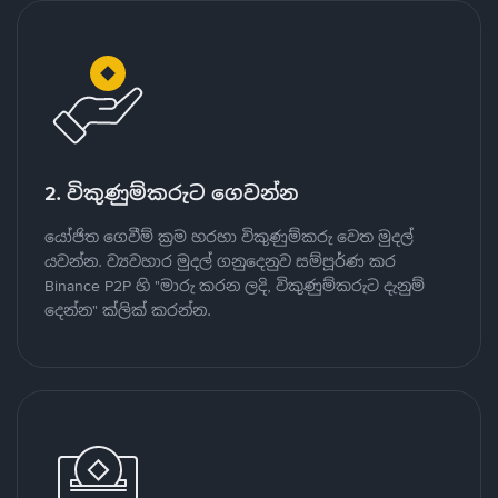
2. විකුණුම්කරුට ගෙවන්න
යෝජිත ගෙවීම් ක්‍රම හරහා විකුණුම්කරු වෙත මුදල්
යවන්න. ව්‍යවහාර මුදල් ගනුදෙනුව සම්පූර්ණ කර
Binance P2P හි "මාරු කරන ලදි, විකුණුම්කරුට දැනුම්
දෙන්න" ක්ලික් කරන්න.