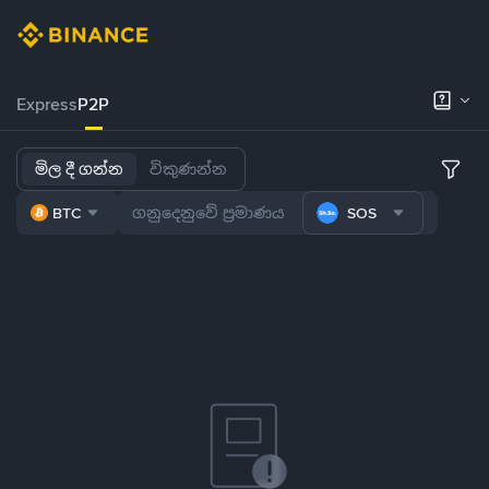
Express
P2P
මිල දී ගන්න
විකුණන්න
BTC
SOS