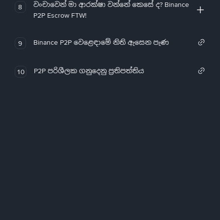
වංචාවෙන් මා ආරක්ෂා වන්නේ කෙසේ ද? Binance
8
P2P Escrow FTW!
Binance P2P වෙළෙඳාමේ නිති ඇසෙන පැණ
9
P2P පරිශීලක ගනුදෙනු ප්‍රතිපත්තිය
10