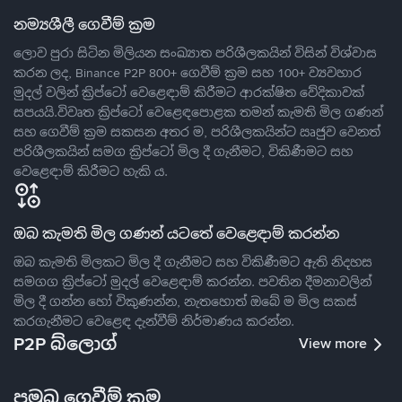
නම්‍යශීලී ගෙවීම් ක්‍රම
ලොව පුරා සිටින මිලියන සංඛ්‍යාත පරිශීලකයින් විසින් විශ්වාස
කරන ලද, Binance P2P 800+ ගෙවීම් ක්‍රම සහ 100+ ව්‍යවහාර
මුදල් වලින් ක්‍රිප්ටෝ වෙළෙඳාම් කිරීමට ආරක්ෂිත වේදිකාවක්
සපයයි.විවෘත ක්‍රිප්ටෝ වෙළෙඳපොළක තමන් කැමති මිල ගණන්
සහ ගෙවීම් ක්‍රම සකසන අතර ම, පරිශීලකයින්ට ඍජුව වෙනත්
පරිශීලකයින් සමග ක්‍රිප්ටෝ මිල දී ගැනීමට, විකිණීමට සහ
වෙළෙඳාම් කිරීමට හැකි ය.
ඔබ කැමති මිල ගණන් යටතේ වෙළෙඳාම් කරන්න
ඔබ කැමති මිලකට මිල දී ගැනීමට සහ විකිණීමට ඇති නිදහස
සමගග ක්‍රිප්ටෝ මුදල් වෙළෙඳාම් කරන්න. පවතින දීමනාවලින්
මිල දී ගන්න හෝ විකුණන්න, නැතහොත් ඔබේ ම මිල සකස්
කරගැනීමට වෙළෙඳ දැන්වීම් නිර්මාණය කරන්න.
P2P බ්ලොග්
View more
ප්‍රමුඛ ගෙවීම් ක්‍රම