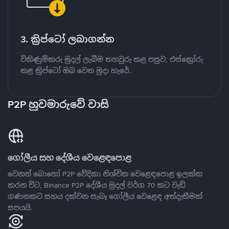
3. ක්‍රිප්ටෝ ලබාගන්න
විකිණුම්කරු මුදල් ලැබීම තහවුරු කළ පසුව, එස්ක්‍රෝරු
කළ ක්‍රිප්ටෝ ඔබ වෙත මුදා හැරේ.
P2P හුවමාරුවේ වාසි
ගෝලීය සහ දේශීය වෙළෙඳපොළ
වෙනත් බොහෝ P2P වේදිකා නිශ්චිත වෙළෙඳපොළ ඉලක්ක
කරන විට, Binance P2P දේශීය මුදල් වර්ග 70 කට වැඩි
ගණනකට සහය දක්වන සැබෑ ගෝලීය වෙළෙඳ අත්දැකීමක්
සපයයි.