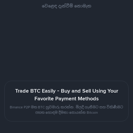
වෙළෙඳ දැන්වීම් නොමැත
Trade BTC Easily - Buy and Sell Using Your
Favorite Payment Methods
Binance P2P මත BTC හුවමාරු කරන්න. මිලදී ගැනීමට සහ විකිණීමට
පහත හොඳම දීමනා සොයන්න Bitcoin