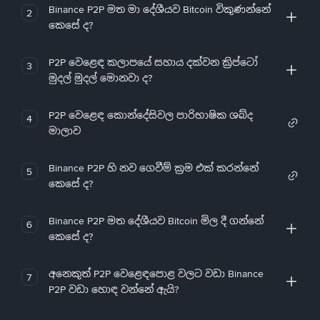
Binance P2P මත මා දේශීයව Bitcoin විකුණන්නේ
2
කෙසේ ද?
P2P වෙළෙඳ කලාපයේ සහාය දක්වන ක්‍රිප්ටෝ
3
මුදල් මුදල් මොනවා ද?
P2P වෙළෙඳ කොන්දේසිවල පාරිභාෂික ශබ්ද
4
මාලාව
Binance P2P හි නව ගෙවීම් ක්‍රම එක් කරන්නේ
5
කෙසේ ද?
Binance P2P මත දේශීයව Bitcoin මිල දී ගන්නේ
6
කෙසේ ද?
අනෙකුත් P2P වෙළෙඳපොළ වලට වඩා Binance
7
P2P වඩා හොඳ වන්නේ ඇයි?