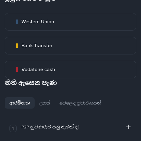
Western Union
Bank Transfer
Vodafone cash
නිති ඇසෙන පැණ
ආරම්භක
උසස්
වෙළෙඳ ප්‍රචාරකයන්
P2P හුවමාරුව යනු කුමක් ද?
1