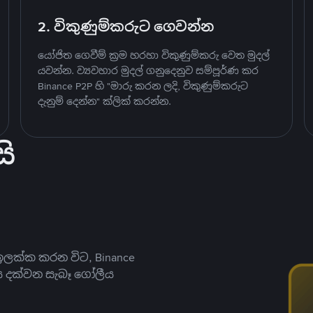
2. විකුණුම්කරුට ගෙවන්න
යෝජිත ගෙවීම් ක්‍රම හරහා විකුණුම්කරු වෙත මුදල්
යවන්න. ව්‍යවහාර මුදල් ගනුදෙනුව සම්පූර්ණ කර
Binance P2P හි "මාරු කරන ලදි, විකුණුම්කරුට
දැනුම් දෙන්න" ක්ලික් කරන්න.
ි
ලක්ක කරන විට, Binance
ය දක්වන සැබෑ ගෝලීය