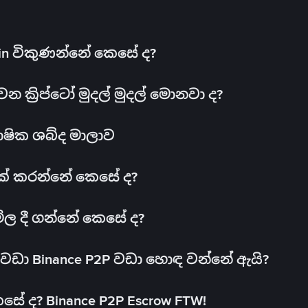
oin විකුණන්නේ කෙසේ ද?
ක්‍රිප්ටෝ මුදල් මුදල් මොනවා ද?
ාෂික ශබ්ද මාලාව
 එක් කරන්නේ කෙසේ ද?
මිල දී ගන්නේ කෙසේ ද?
ඩා Binance P2P වඩා හොඳ වන්නේ ඇයි?
ේ ද? Binance P2P Escrow FTW!