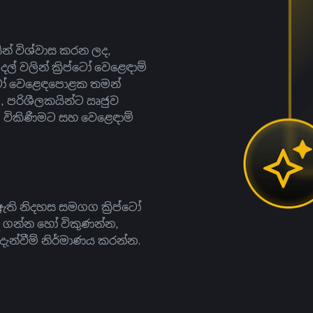
සින් විශ්වාස කරන ලද,
දල් වලින් ක්‍රිප්ටෝ වෙළෙඳාම්
ිප්ටෝ වෙළෙඳපොළක තමන්
, පරිශීලකයින්ට ඍජුව
ට, විකිණීමට සහ වෙළෙඳාම්
ති නිදහස සමගග ක්‍රිප්ටෝ
දී ගන්න හෝ විකුණන්න,
න්වීම් නිර්මාණය කරන්න.