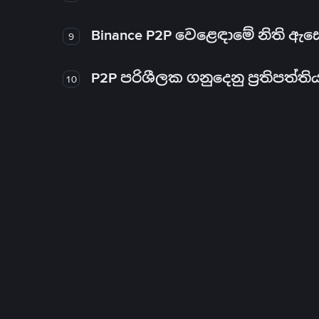
Binance P2P වෙළෙඳාමේ නිති ඇ
9
P2P පරිශීලක ගනුදෙනු ප්‍රතිපත්ති
10