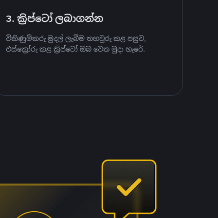
3. ක්‍රිප්ටෝ ලබාගන්න
විකිණුම්කරු මුදල් ලැබීම තහවුරු කළ පසුව,
එස්ක්‍රෝරු කළ ක්‍රිප්ටෝ ඔබ වෙත මුදා හැරේ.