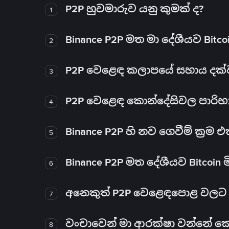
P2P හුවමාරුව යනු කුමක් ද?
1
Binance P2P මත මා දේශීයව Bitc
2
P2P වෙළෙඳ කලාපයේ සහාය දක්වන 
3
P2P වෙළෙඳ කොන්දේසිවල පාරිභ
4
Binance P2P හි නව ගෙවීම් ක්‍රම
5
Binance P2P මත දේශීයව Bitcoin 
6
අනෙකුත් P2P වෙළෙඳපොළ වලට ව
7
වංචාවෙන් මා ආරක්ෂා වන්නේ කෙස
8