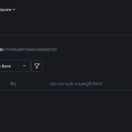
Square
B
ETH
TRUMP
1000CHEEMS
TST
o Bank
මිල
ලබා ගත හැකි ය/ඇණවුම් සීමාව