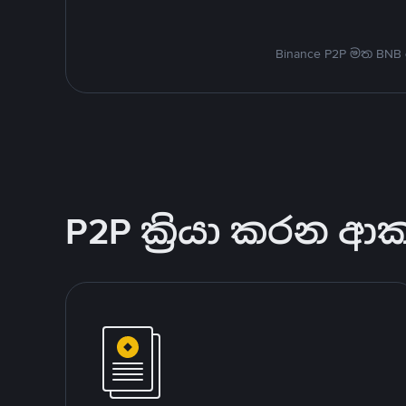
Binance P2P මත BNB
P2P ක්‍රියා කරන ආ