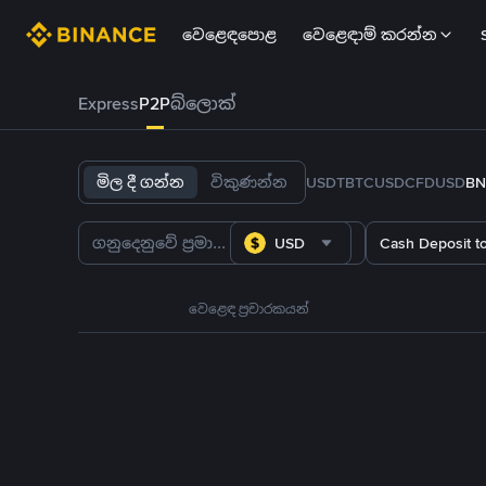
වෙළෙඳපොළ
වෙළෙඳාම් කරන්න
Express
P2P
බ්ලොක්
මිල දී ගන්න
විකුණන්න
USDT
BTC
USDC
FDUSD
BN
USD
Cash Deposit t
වෙළෙඳ ප්‍රචාරකයන්