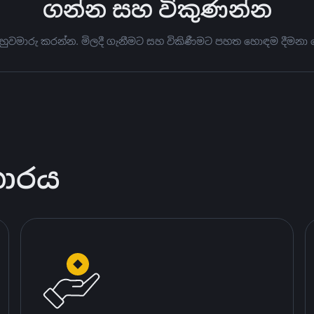
ගන්න සහ විකුණන්න
 හුවමාරු කරන්න. මිලදී ගැනීමට සහ විකිණීමට පහත හොඳම දීමනා 
කාරය