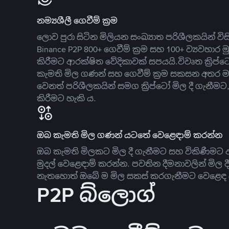
නම්‍යශීලී ගෙවීම් ක්‍රම
ලොව පුරා සිටින මිලියන සංඛ්‍යාත පරිශීලකයින් වි
Binance P2P 800+ ගෙවීම් ක්‍රම සහ 100+ ව්‍යවහාර මු
කිරීමට ආරක්ෂිත වේදිකාවක් සපයයි.විවෘත ක්‍ර
කැමති මිල ගණන් සහ ගෙවීම් ක්‍රම සකසන අතර ම
වෙනත් පරිශීලකයින් සමග ක්‍රිප්ටෝ මිල දී ගැනීම
කිරීමට හැකි ය.
ඔබ කැමති මිල ගණන් යටතේ වෙළෙඳාම් කරන්න
ඔබ කැමති මිලකට මිල දී ගැනීමට සහ විකිණීමට ඇ
මුදල් වෙළෙඳාම් කරන්න. පවතින දීමනාවලින් මිල 
නැතහොත් ඔබේ ම මිල සකස් කරගැනීමට වෙළෙඳ දැ
P2P බ්ලොග්