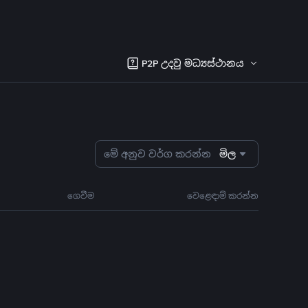
P2P උදවු මධ්‍යස්ථානය
මේ අනුව වර්ග කරන්න
මිල
ගෙවීම
වෙළෙඳාම් කරන්න