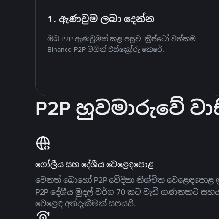
1. ඇණවුම ලබා දෙන්න
ඔබ P2P ඇණවුමක් කළ පසුව, ක්‍රිප්ටෝ වත්කම
Binance P2P මගින් එස්ක්‍රෝරු කෙරේ.
P2P හුවමාරුවේ වාස
ගෝලීය සහ දේශීය වෙළෙඳපොළ
වෙනත් බොහෝ P2P වේදිකා නිශ්චිත වෙළෙඳපොළ ඉ
P2P දේශීය මුදල් වර්ග 70 කට වැඩි ගණනකට සහ
වෙළෙඳ අත්දැකීමක් සපයයි.