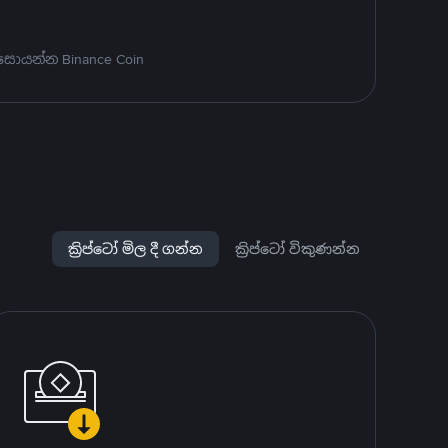
සොයන්න Binance Coin
ක්‍රිප්ටෝ මිල දී ගන්න
ක්‍රිප්ටෝ විකුණන්න