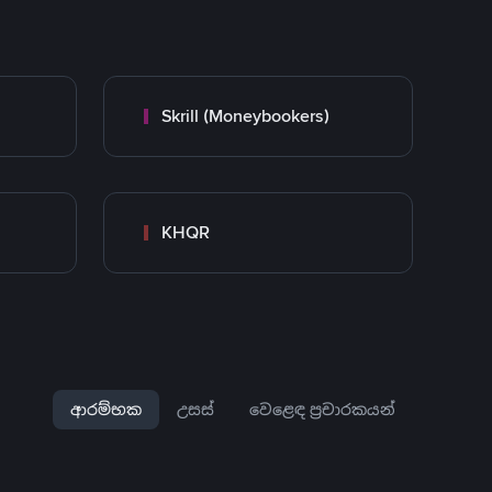
Skrill (Moneybookers)
KHQR
ආරම්භක
උසස්
වෙළෙඳ ප්‍රචාරකයන්