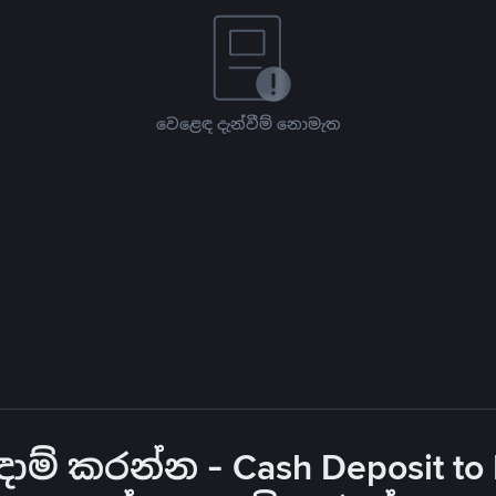
වෙළෙඳ දැන්වීම් නොමැත
් කරන්න - Cash Deposit to 