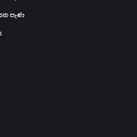
සෙන පැණ
ය