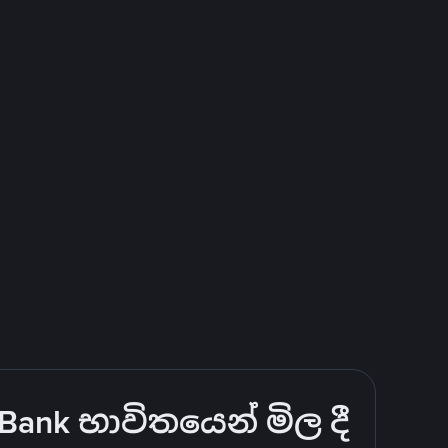
Bank භාවිතයෙන් මිල දී