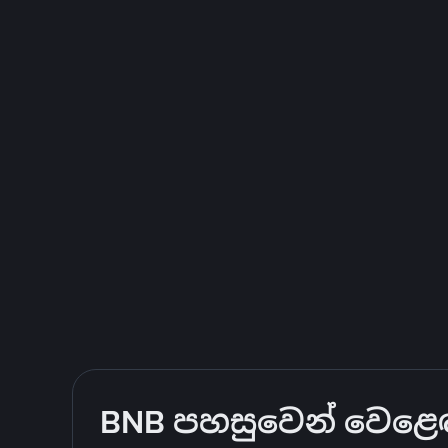
BNB පහසුවෙන් වෙළෙඳාම