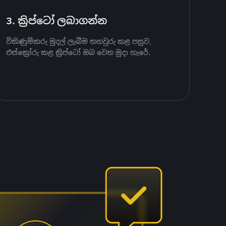
3. ක්‍රිප්ටෝ ලබාගන්න
විකිණුම්කරු මුදල් ලැබීම තහවුරු කළ පසුව,
එස්ක්‍රෝරු කළ ක්‍රිප්ටෝ ඔබ වෙත මුදා හැරේ.