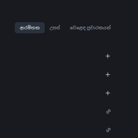
ආරම්භක
උසස්
වෙළෙඳ ප්‍රචාරකයන්