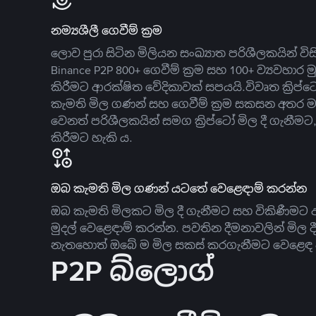
නම්‍යශීලී ගෙවීම් ක්‍රම
ලොව පුරා සිටින මිලියන සංඛ්‍යාත පරිශීලකයින් වි
Binance P2P 800+ ගෙවීම් ක්‍රම සහ 100+ ව්‍යවහාර මු
කිරීමට ආරක්ෂිත වේදිකාවක් සපයයි.විවෘත ක්‍ර
කැමති මිල ගණන් සහ ගෙවීම් ක්‍රම සකසන අතර ම
වෙනත් පරිශීලකයින් සමග ක්‍රිප්ටෝ මිල දී ගැනීම
කිරීමට හැකි ය.
ඔබ කැමති මිල ගණන් යටතේ වෙළෙඳාම් කරන්න
ඔබ කැමති මිලකට මිල දී ගැනීමට සහ විකිණීමට ඇ
මුදල් වෙළෙඳාම් කරන්න. පවතින දීමනාවලින් මිල 
නැතහොත් ඔබේ ම මිල සකස් කරගැනීමට වෙළෙඳ දැ
P2P බ්ලොග්