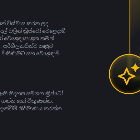
සින් විශ්වාස කරන ලද,
දල් වලින් ක්‍රිප්ටෝ වෙළෙඳාම්
ිප්ටෝ වෙළෙඳපොළක තමන්
, පරිශීලකයින්ට ඍජුව
ට, විකිණීමට සහ වෙළෙඳාම්
ති නිදහස සමගග ක්‍රිප්ටෝ
දී ගන්න හෝ විකුණන්න,
න්වීම් නිර්මාණය කරන්න.