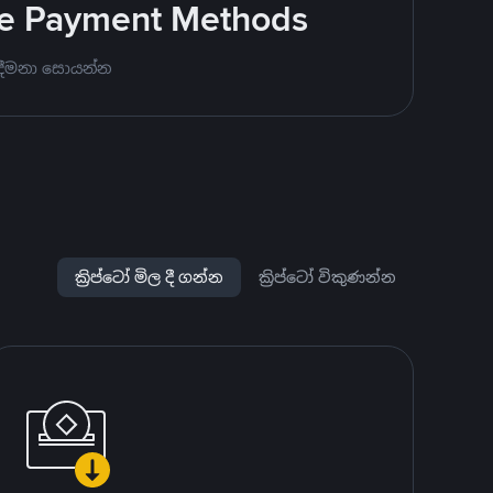
ite Payment Methods
 දීමනා සොයන්න
ක්‍රිප්ටෝ මිල දී ගන්න
ක්‍රිප්ටෝ විකුණන්න