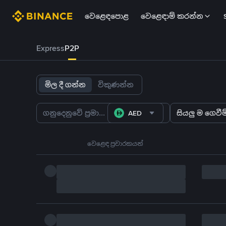
වෙළෙඳපොළ
වෙළෙඳාම් කරන්න
Express
P2P
මිල දී ගන්න
විකුණන්න
AED
සියලු ම ගෙවීම්
වෙළෙඳ ප්‍රචාරකයන්