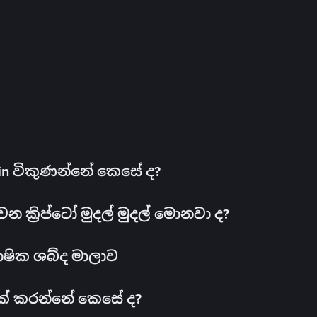
oin විකුණන්නේ කෙසේ ද?
ක්‍රිප්ටෝ මුදල් මුදල් මොනවා ද?
ාෂික ශබ්ද මාලාව
 එක් කරන්නේ කෙසේ ද?