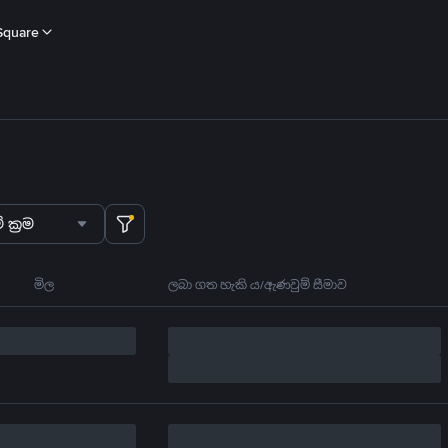
Square
 ක්‍රම
මිල
ලබා ගත හැකි ය/ඇණවුම් සීමාව