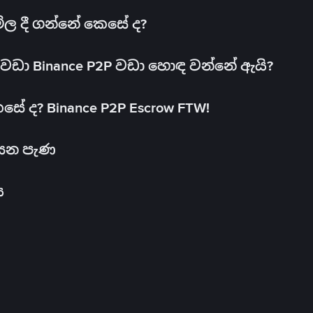
මිල දී ගන්නේ කෙසේ ද?
ඩා Binance P2P වඩා හොඳ වන්නේ ඇයි?
ේ ද? Binance P2P Escrow FTW!
සෙන පැණ
ය