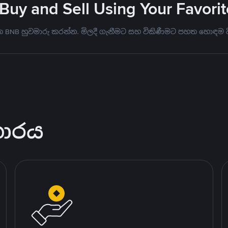
 Buy and Sell Using Your Favor
මත BNB හුවමාරු කරන්න. මිලදී ගැනීමට සහ විකිණීමට පහත හොඳම
කාරය