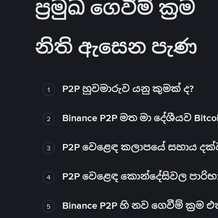
ප්‍රමුඛ ගෙවීම් ක්‍රම
නිති ඇසෙන පැණ
P2P හුවමාරුව යනු කුමක් ද?
1
Binance P2P මත මා දේශීයව Bitc
2
P2P වෙළෙඳ කලාපයේ සහාය දක්වන 
3
P2P වෙළෙඳ කොන්දේසිවල පාරිභ
4
Binance P2P හි නව ගෙවීම් ක්‍රම
5