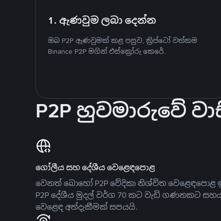
1. ඇණවුම ලබා දෙන්න
ඔබ P2P ඇණවුමක් කළ පසුව, ක්‍රිප්ටෝ වත්කම
Binance P2P මගින් එස්ක්‍රෝරු කෙරේ.
P2P හුවමාරුවේ වාස
ගෝලීය සහ දේශීය වෙළෙඳපොළ
වෙනත් බොහෝ P2P වේදිකා නිශ්චිත වෙළෙඳපොළ ඉ
P2P දේශීය මුදල් වර්ග 70 කට වැඩි ගණනකට සහ
වෙළෙඳ අත්දැකීමක් සපයයි.