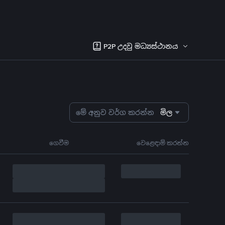
P2P උදවු මධ්‍යස්ථානය
මේ අනුව වර්ග කරන්න
මිල
ගෙවීම
වෙළෙඳාම් කරන්න