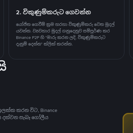
2. විකුණුම්කරුට ගෙවන්න
යෝජිත ගෙවීම් ක්‍රම හරහා විකුණුම්කරු වෙත මුදල්
යවන්න. ව්‍යවහාර මුදල් ගනුදෙනුව සම්පූර්ණ කර
Binance P2P හි "මාරු කරන ලදි, විකුණුම්කරුට
දැනුම් දෙන්න" ක්ලික් කරන්න.
ි
ලක්ක කරන විට, Binance
ය දක්වන සැබෑ ගෝලීය