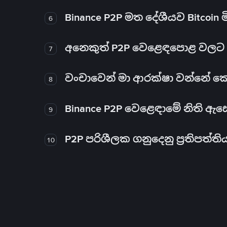
Binance P2P මත දේශීයව Bitcoin 
6
අනෙකුත් P2P වෙළෙඳපොළ වලට ව
7
වංචාවෙන් මා ආරක්ෂා වන්නේ කෙස
8
Binance P2P වෙළෙඳාමේ නිති ඇ
9
P2P පරිශීලක ගනුදෙනු ප්‍රතිපත්ති
10