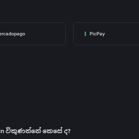
ercadopago
PicPay
oin විකුණන්නේ කෙසේ ද?