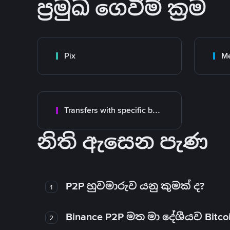
ප්‍රමුඛ ගෙවීම් ක්‍රම
Pix
M
Transfers with specific bank
නිති ඇසෙන පැණ
P2P හුවමාරුව යනු කුමක් ද?
1
Binance P2P මත මා දේශීයව Bitc
2