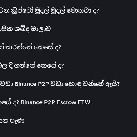
ක්‍රිප්ටෝ මුදල් මුදල් මොනවා ද?
ාෂික ශබ්ද මාලාව
 එක් කරන්නේ කෙසේ ද?
මිල දී ගන්නේ කෙසේ ද?
ඩා Binance P2P වඩා හොඳ වන්නේ ඇයි?
ේ ද? Binance P2P Escrow FTW!
සෙන පැණ