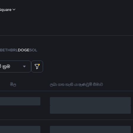
Square
B
ETH
BRL
DOGE
SOL
 ක්‍රම
මිල
ලබා ගත හැකි ය/ඇණවුම් සීමාව