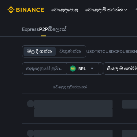
වෙළෙඳපොළ
වෙළෙඳාම් කරන්න
Express
P2P
බ්ලොක්
මිල දී ගන්න
විකුණන්න
USDT
BTC
USDC
FDUSD
BN
BRL
සියලු ම ගෙවීම්
වෙළෙඳ ප්‍රචාරකයන්