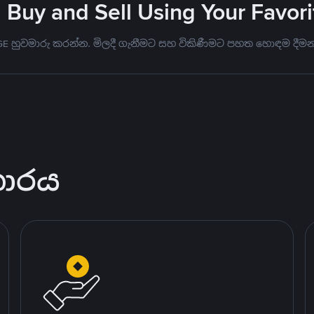
 Buy and Sell Using Your Favo
GE හුවමාරු කරන්න. මිලදී ගැනීමට සහ විකිණීමට පහත හොඳම දීම
කාරය