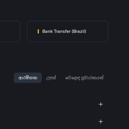
Bank Transfer (Brazil)
ආරම්භක
උසස්
වෙළෙඳ ප්‍රචාරකයන්