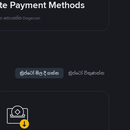
rite Payment Methods
නා සොයන්න Dogecoin
ක්‍රිප්ටෝ මිල දී ගන්න
ක්‍රිප්ටෝ විකුණන්න