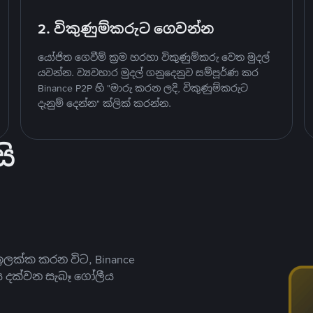
2. විකුණුම්කරුට ගෙවන්න
යෝජිත ගෙවීම් ක්‍රම හරහා විකුණුම්කරු වෙත මුදල්
යවන්න. ව්‍යවහාර මුදල් ගනුදෙනුව සම්පූර්ණ කර
Binance P2P හි "මාරු කරන ලදි, විකුණුම්කරුට
දැනුම් දෙන්න" ක්ලික් කරන්න.
ි
ලක්ක කරන විට, Binance
ය දක්වන සැබෑ ගෝලීය