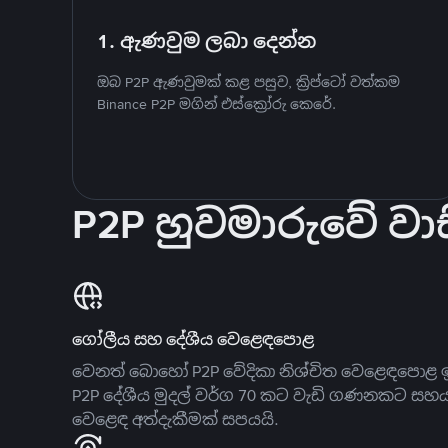
1. ඇණවුම ලබා දෙන්න
ඔබ P2P ඇණවුමක් කළ පසුව, ක්‍රිප්ටෝ වත්කම
Binance P2P මගින් එස්ක්‍රෝරු කෙරේ.
P2P හුවමාරුවේ වාස
ගෝලීය සහ දේශීය වෙළෙඳපොළ
වෙනත් බොහෝ P2P වේදිකා නිශ්චිත වෙළෙඳපොළ ඉ
P2P දේශීය මුදල් වර්ග 70 කට වැඩි ගණනකට සහ
වෙළෙඳ අත්දැකීමක් සපයයි.