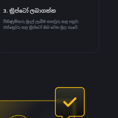
3. ක්‍රිප්ටෝ ලබාගන්න
විකිණුම්කරු මුදල් ලැබීම තහවුරු කළ පසුව,
එස්ක්‍රෝරු කළ ක්‍රිප්ටෝ ඔබ වෙත මුදා හැරේ.