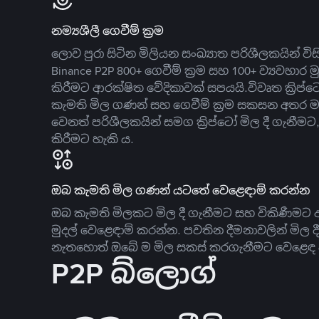
නම්‍යශීලී ගෙවීම් ක්‍රම
ලොව පුරා සිටින මිලියන සංඛ්‍යාත පරිශීලකයින් වි
Binance P2P 800+ ගෙවීම් ක්‍රම සහ 100+ ව්‍යවහාර මු
කිරීමට ආරක්ෂිත වේදිකාවක් සපයයි.විවෘත ක්‍ර
කැමති මිල ගණන් සහ ගෙවීම් ක්‍රම සකසන අතර ම
වෙනත් පරිශීලකයින් සමග ක්‍රිප්ටෝ මිල දී ගැනීම
කිරීමට හැකි ය.
ඔබ කැමති මිල ගණන් යටතේ වෙළෙඳාම් කරන්න
ඔබ කැමති මිලකට මිල දී ගැනීමට සහ විකිණීමට ඇ
මුදල් වෙළෙඳාම් කරන්න. පවතින දීමනාවලින් මිල 
නැතහොත් ඔබේ ම මිල සකස් කරගැනීමට වෙළෙඳ දැ
P2P බ්ලොග්