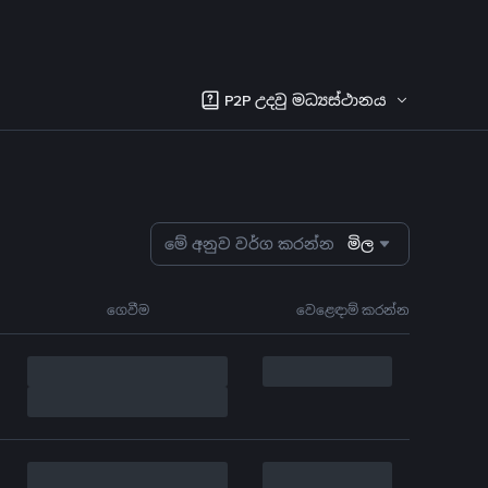
P2P උදවු මධ්‍යස්ථානය
මේ අනුව වර්ග කරන්න
මිල
ගෙවීම
වෙළෙඳාම් කරන්න