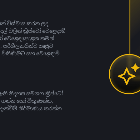
සින් විශ්වාස කරන ලද,
දල් වලින් ක්‍රිප්ටෝ වෙළෙඳාම්
ිප්ටෝ වෙළෙඳපොළක තමන්
, පරිශීලකයින්ට ඍජුව
ට, විකිණීමට සහ වෙළෙඳාම්
ති නිදහස සමගග ක්‍රිප්ටෝ
දී ගන්න හෝ විකුණන්න,
න්වීම් නිර්මාණය කරන්න.