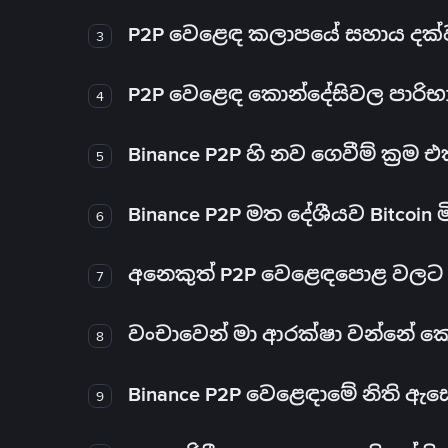
P2P වෙළෙඳ කලාපයේ සහාය දක්වන 
3
P2P වෙළෙඳ කොන්දේසිවල පාරිභ
4
Binance P2P හි නව ගෙවීම් ක්‍රම
5
Binance P2P මත දේශීයව Bitcoin 
6
අනෙකුත් P2P වෙළෙඳපොළ වලට ව
7
වංචාවෙන් මා ආරක්ෂා වන්නේ කෙස
8
Binance P2P වෙළෙඳාමේ නිති ඇ
9