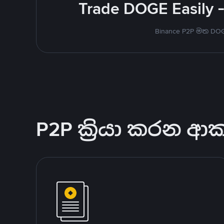
Trade DOGE Easily -
Binance P2P මත DO
P2P ක්‍රියා කරන ආ