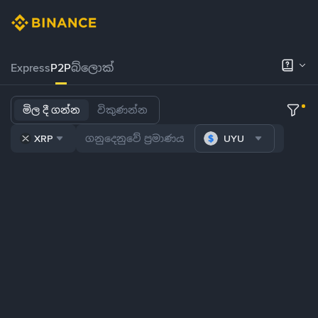
Express
P2P
බ්ලොක්
මිල දී ගන්න
විකුණන්න
XRP
UYU