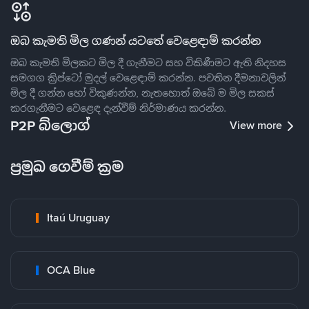
ඔබ කැමති මිල ගණන් යටතේ වෙළෙඳාම් කරන්න
ඔබ කැමති මිලකට මිල දී ගැනීමට සහ විකිණීමට ඇති නිදහස
සමගග ක්‍රිප්ටෝ මුදල් වෙළෙඳාම් කරන්න. පවතින දීමනාවලින්
මිල දී ගන්න හෝ විකුණන්න, නැතහොත් ඔබේ ම මිල සකස්
කරගැනීමට වෙළෙඳ දැන්වීම් නිර්මාණය කරන්න.
P2P බ්ලොග්
View more
ප්‍රමුඛ ගෙවීම් ක්‍රම
Itaú Uruguay
OCA Blue