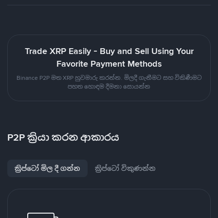
Trade XRP Easily - Buy and Sell Using Your
Favorite Payment Methods
Binance P2P මත XRP හුවමාරු කරන්න. මිලදී ගැනීමට සහ විකිණීමට
පහත හොඳම දීමනා සොයන්න
P2P ක්‍රියා කරන ආකාරය
ක්‍රිප්ටෝ මිල දී ගන්න
ක්‍රිප්ටෝ විකුණන්න