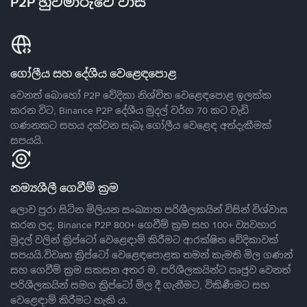
P2P හුවමාරුවේ වාසි
ගෝලීය සහ දේශීය වෙළෙඳපොළ
වෙනත් බොහෝ P2P වේදිකා නිශ්චිත වෙළෙඳපොළ ඉලක්ක
කරන විට, Binance P2P දේශීය මුදල් වර්ග 70 කට වැඩි
ගණනකට සහය දක්වන සැබෑ ගෝලීය වෙළෙඳ අත්දැකීමක්
සපයයි.
නම්‍යශීලී ගෙවීම් ක්‍රම
ලොව පුරා සිටින මිලියන සංඛ්‍යාත පරිශීලකයින් විසින් විශ්වාස
කරන ලද, Binance P2P 800+ ගෙවීම් ක්‍රම සහ 100+ ව්‍යවහාර
මුදල් වලින් ක්‍රිප්ටෝ වෙළෙඳාම් කිරීමට ආරක්ෂිත වේදිකාවක්
සපයයි.විවෘත ක්‍රිප්ටෝ වෙළෙඳපොළක තමන් කැමති මිල ගණන්
සහ ගෙවීම් ක්‍රම සකසන අතර ම, පරිශීලකයින්ට ඍජුව වෙනත්
පරිශීලකයින් සමග ක්‍රිප්ටෝ මිල දී ගැනීමට, විකිණීමට සහ
වෙළෙඳාම් කිරීමට හැකි ය.