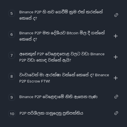
Binance P2P හි නව ගෙවීම් ක්‍රම එක් කරන්නේ
5
කෙසේ ද?
Binance P2P මත දේශීයව Bitcoin මිල දී ගන්නේ
6
කෙසේ ද?
අනෙකුත් P2P වෙළෙඳපොළ වලට වඩා Binance
7
P2P වඩා හොඳ වන්නේ ඇයි?
වංචාවෙන් මා ආරක්ෂා වන්නේ කෙසේ ද? Binance
8
P2P Escrow FTW!
Binance P2P වෙළෙඳාමේ නිති ඇසෙන පැණ
9
P2P පරිශීලක ගනුදෙනු ප්‍රතිපත්තිය
10