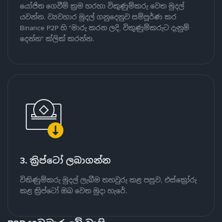
යෝජිත ගෙවීම් ක්‍රම හරහා විකුණුම්කරු වෙත මුදල්
යවන්න. ව්‍යවහාර මුදල් ගනුදෙනුව සම්පූර්ණ කර
Binance P2P හි "මාරු කරන ලදි, විකුණුම්කරුට දැනුම්
දෙන්න" ක්ලික් කරන්න.
3. ක්‍රිප්ටෝ ලබාගන්න
විකිණුම්කරු මුදල් ලැබීම තහවුරු කළ පසුව, එස්ක්‍රෝරු
කළ ක්‍රිප්ටෝ ඔබ වෙත මුදා හැරේ.