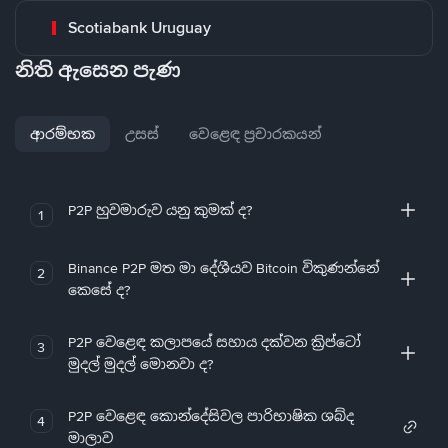
Scotiabank Uruguay
නිති ඇසෙන පැණ
ආරම්භක
උසස්
වෙළෙඳ ප්‍රචාරකයන්
P2P හුවමාරුව යනු කුමක් ද?
1
Binance P2P මත මා දේශීයව Bitcoin විකුණන්නේ
2
කෙසේ ද?
P2P වෙළෙඳ කලාපයේ සහාය දක්වන ක්‍රිප්ටෝ
3
මුදල් මුදල් මොනවා ද?
P2P වෙළෙඳ කොන්දේසිවල පාරිභාෂික ශබ්ද
4
මාලාව