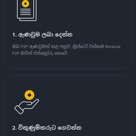
1. ඇණවුම ලබා දෙන්න
ඔබ P2P ඇණවුමක් කළ පසුව, ක්‍රිප්ටෝ වත්කම Binance
P2P මගින් එස්ක්‍රෝරු කෙරේ.
2. විකුණුම්කරුට ගෙවන්න