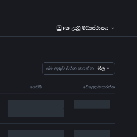
P2P උදවු මධ්‍යස්ථානය
මේ අනුව වර්ග කරන්න
මිල
ගෙවීම
වෙළෙඳාම් කරන්න