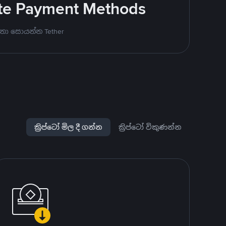
rite Payment Methods
නා සොයන්න Tether
ක්‍රිප්ටෝ මිල දී ගන්න
ක්‍රිප්ටෝ විකුණන්න