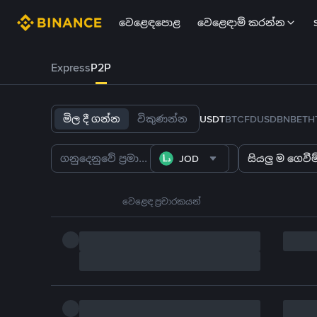
වෙළෙඳපොළ
වෙළෙඳාම් කරන්න
Express
P2P
මිල දී ගන්න
විකුණන්න
USDT
BTC
FDUSD
BNB
ETH
JOD
සියලු ම ගෙවීම්
වෙළෙඳ ප්‍රචාරකයන්