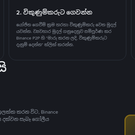
2. විකුණුම්කරුට ගෙවන්න
යෝජිත ගෙවීම් ක්‍රම හරහා විකුණුම්කරු වෙත මුදල්
යවන්න. ව්‍යවහාර මුදල් ගනුදෙනුව සම්පූර්ණ කර
Binance P2P හි "මාරු කරන ලදි, විකුණුම්කරුට
දැනුම් දෙන්න" ක්ලික් කරන්න.
ි
ලක්ක කරන විට, Binance
ය දක්වන සැබෑ ගෝලීය