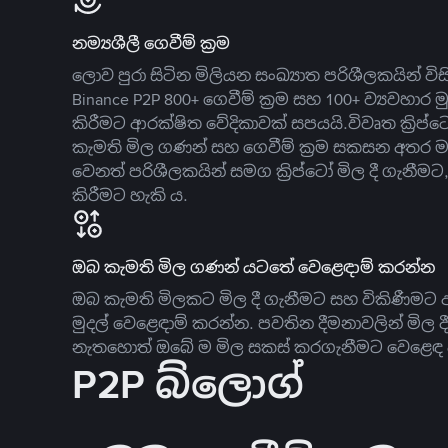
නම්‍යශීලී ගෙවීම් ක්‍රම
ලොව පුරා සිටින මිලියන සංඛ්‍යාත පරිශීලකයින් වි
Binance P2P 800+ ගෙවීම් ක්‍රම සහ 100+ ව්‍යවහාර මු
කිරීමට ආරක්ෂිත වේදිකාවක් සපයයි.විවෘත ක්‍ර
කැමති මිල ගණන් සහ ගෙවීම් ක්‍රම සකසන අතර ම
වෙනත් පරිශීලකයින් සමග ක්‍රිප්ටෝ මිල දී ගැනීම
කිරීමට හැකි ය.
ඔබ කැමති මිල ගණන් යටතේ වෙළෙඳාම් කරන්න
ඔබ කැමති මිලකට මිල දී ගැනීමට සහ විකිණීමට ඇ
මුදල් වෙළෙඳාම් කරන්න. පවතින දීමනාවලින් මිල 
නැතහොත් ඔබේ ම මිල සකස් කරගැනීමට වෙළෙඳ දැ
P2P බ්ලොග්