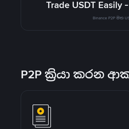
Trade USDT Easily -
Binance P2P මත 
P2P ක්‍රියා කරන ආ