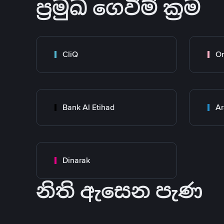
ප්‍රමුඛ ගෙවීම් ක්‍රම
CliQ
O
Bank Al Etihad
Ar
Dinarak
නිති ඇසෙන පැණ