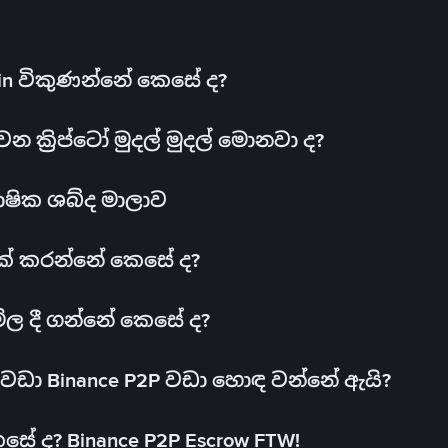
oin විකුණන්නේ කෙසේ ද?
ක්‍රිප්ටෝ මුදල් මුදල් මොනවා ද?
ාෂික ශබ්ද මාලාව
 එක් කරන්නේ කෙසේ ද?
මිල දී ගන්නේ කෙසේ ද?
ඩා Binance P2P වඩා හොඳ වන්නේ ඇයි?
ේ ද? Binance P2P Escrow FTW!