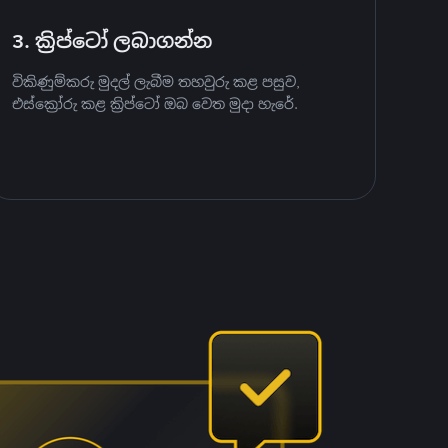
3. ක්‍රිප්ටෝ ලබාගන්න
විකිණුම්කරු මුදල් ලැබීම තහවුරු කළ පසුව,
එස්ක්‍රෝරු කළ ක්‍රිප්ටෝ ඔබ වෙත මුදා හැරේ.