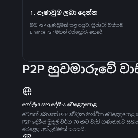
1. ඇණවුම ලබා දෙන්න
ඔබ P2P ඇණවුමක් කළ පසුව, ක්‍රිප්ටෝ වත්කම
Binance P2P මගින් එස්ක්‍රෝරු කෙරේ.
P2P හුවමාරුවේ වාස
ගෝලීය සහ දේශීය වෙළෙඳපොළ
වෙනත් බොහෝ P2P වේදිකා නිශ්චිත වෙළෙඳපොළ ඉ
P2P දේශීය මුදල් වර්ග 70 කට වැඩි ගණනකට සහ
වෙළෙඳ අත්දැකීමක් සපයයි.