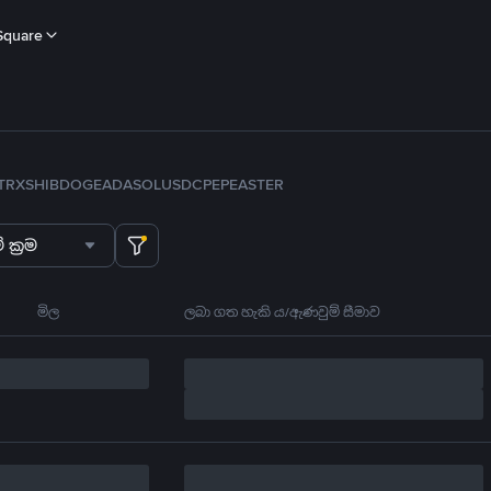
Square
TRX
SHIB
DOGE
ADA
SOL
USDC
PEPE
ASTER
 ක්‍රම
මිල
ලබා ගත හැකි ය/ඇණවුම් සීමාව