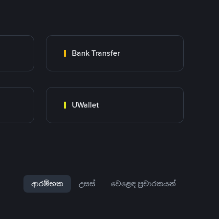
Bank Transfer
UWallet
ආරම්භක
උසස්
වෙළෙඳ ප්‍රචාරකයන්