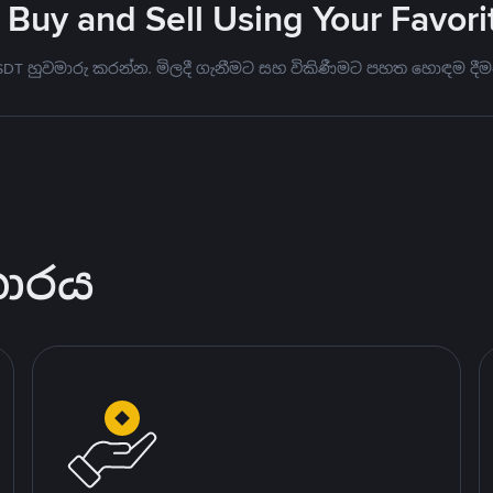
 Buy and Sell Using Your Favo
USDT හුවමාරු කරන්න. මිලදී ගැනීමට සහ විකිණීමට පහත හොඳම දීම
කාරය