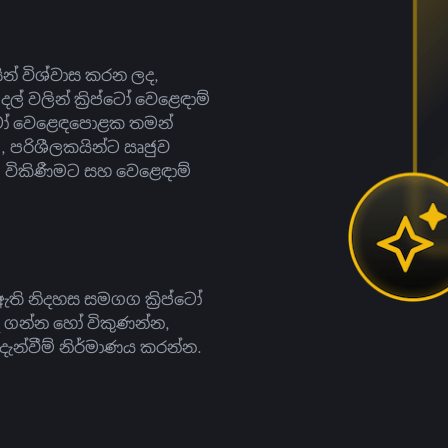
සින් විශ්වාස කරන ලද,
දල් වලින් ක්‍රිප්ටෝ වෙළෙඳාම්
ිප්ටෝ වෙළෙඳපොළක තමන්
, පරිශීලකයින්ට ඍජුව
ට, විකිණීමට සහ වෙළෙඳාම්
ති නිදහස සමගග ක්‍රිප්ටෝ
දී ගන්න හෝ විකුණන්න,
න්වීම් නිර්මාණය කරන්න.