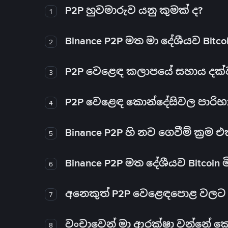
P2P හුවමාරුව යනු කුමක් ද?
1
Binance P2P මත මා දේශීයව Bitc
2
P2P වෙළෙඳ කලාපයේ සහාය දක්වන 
3
P2P වෙළෙඳ කොන්දේසිවල පාරිභ
4
Binance P2P හි නව ගෙවීම් ක්‍රම
5
Binance P2P මත දේශීයව Bitcoin 
6
අනෙකුත් P2P වෙළෙඳපොළ වලට ව
7
වංචාවෙන් මා ආරක්ෂා වන්නේ කෙස
8