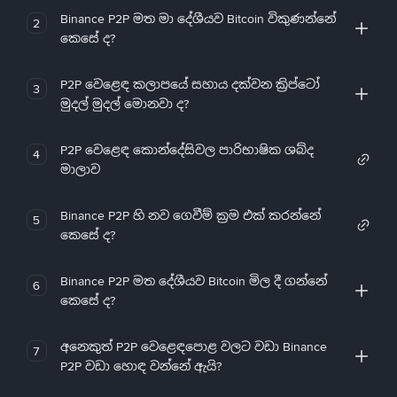
Binance P2P මත මා දේශීයව Bitcoin විකුණන්නේ
2
කෙසේ ද?
P2P වෙළෙඳ කලාපයේ සහාය දක්වන ක්‍රිප්ටෝ
3
මුදල් මුදල් මොනවා ද?
P2P වෙළෙඳ කොන්දේසිවල පාරිභාෂික ශබ්ද
4
මාලාව
Binance P2P හි නව ගෙවීම් ක්‍රම එක් කරන්නේ
5
කෙසේ ද?
Binance P2P මත දේශීයව Bitcoin මිල දී ගන්නේ
6
කෙසේ ද?
අනෙකුත් P2P වෙළෙඳපොළ වලට වඩා Binance
7
P2P වඩා හොඳ වන්නේ ඇයි?