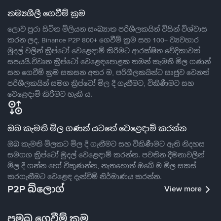
නම්‍යශීලී ගෙවීම් ක්‍රම
ලොව පුරා සිටින මිලියන සංඛ්‍යාත පරිශීලකයින් විසින් විශ්වාස
කරන ලද, Binance P2P 800+ ගෙවීම් ක්‍රම සහ 100+ ව්‍යවහාර
මුදල් වලින් ක්‍රිප්ටෝ වෙළෙඳාම් කිරීමට ආරක්ෂිත වේදිකාවක්
සපයයි.විවෘත ක්‍රිප්ටෝ වෙළෙඳපොළක තමන් කැමති මිල ගණන්
සහ ගෙවීම් ක්‍රම සකසන අතර ම, පරිශීලකයින්ට ඍජුව වෙනත්
පරිශීලකයින් සමග ක්‍රිප්ටෝ මිල දී ගැනීමට, විකිණීමට සහ
වෙළෙඳාම් කිරීමට හැකි ය.
ඔබ කැමති මිල ගණන් යටතේ වෙළෙඳාම් කරන්න
ඔබ කැමති මිලකට මිල දී ගැනීමට සහ විකිණීමට ඇති නිදහස
සමගග ක්‍රිප්ටෝ මුදල් වෙළෙඳාම් කරන්න. පවතින දීමනාවලින්
මිල දී ගන්න හෝ විකුණන්න, නැතහොත් ඔබේ ම මිල සකස්
කරගැනීමට වෙළෙඳ දැන්වීම් නිර්මාණය කරන්න.
P2P බ්ලොග්
View more
ප්‍රමුඛ ගෙවීම් ක්‍රම