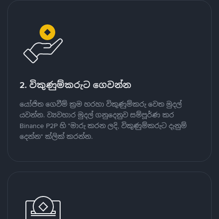
2. විකුණුම්කරුට ගෙවන්න
යෝජිත ගෙවීම් ක්‍රම හරහා විකුණුම්කරු වෙත මුදල්
යවන්න. ව්‍යවහාර මුදල් ගනුදෙනුව සම්පූර්ණ කර
Binance P2P හි "මාරු කරන ලදි, විකුණුම්කරුට දැනුම්
දෙන්න" ක්ලික් කරන්න.