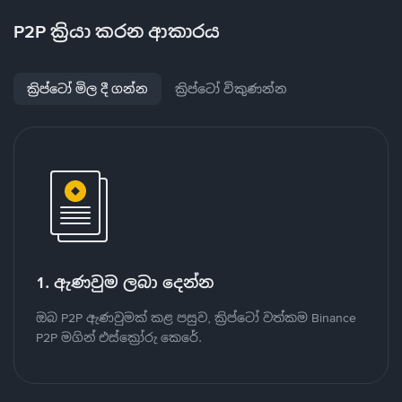
P2P ක්‍රියා කරන ආකාරය
ක්‍රිප්ටෝ මිල දී ගන්න
ක්‍රිප්ටෝ විකුණන්න
1. ඇණවුම ලබා දෙන්න
ඔබ P2P ඇණවුමක් කළ පසුව, ක්‍රිප්ටෝ වත්කම Binance
P2P මගින් එස්ක්‍රෝරු කෙරේ.