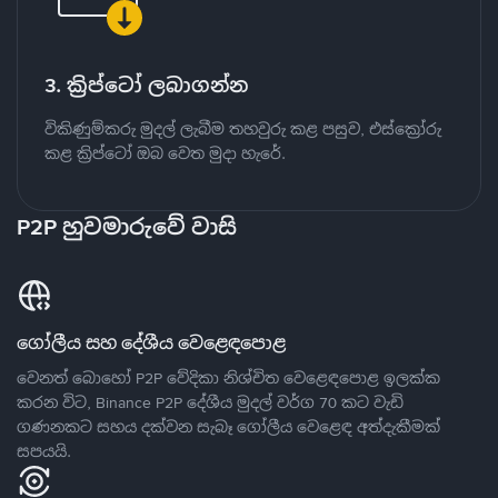
3. ක්‍රිප්ටෝ ලබාගන්න
විකිණුම්කරු මුදල් ලැබීම තහවුරු කළ පසුව, එස්ක්‍රෝරු
කළ ක්‍රිප්ටෝ ඔබ වෙත මුදා හැරේ.
P2P හුවමාරුවේ වාසි
ගෝලීය සහ දේශීය වෙළෙඳපොළ
වෙනත් බොහෝ P2P වේදිකා නිශ්චිත වෙළෙඳපොළ ඉලක්ක
කරන විට, Binance P2P දේශීය මුදල් වර්ග 70 කට වැඩි
ගණනකට සහය දක්වන සැබෑ ගෝලීය වෙළෙඳ අත්දැකීමක්
සපයයි.