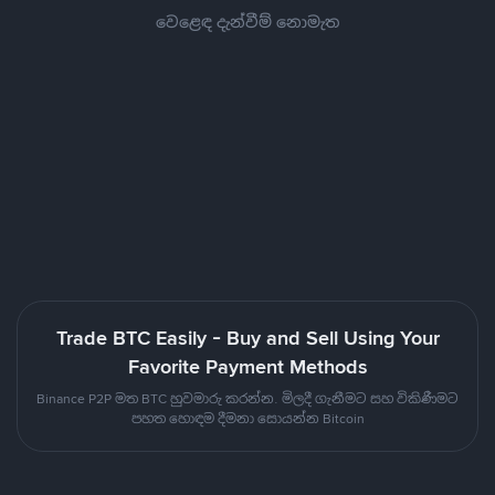
වෙළෙඳ දැන්වීම් නොමැත
Trade BTC Easily - Buy and Sell Using Your
Favorite Payment Methods
Binance P2P මත BTC හුවමාරු කරන්න. මිලදී ගැනීමට සහ විකිණීමට
පහත හොඳම දීමනා සොයන්න Bitcoin