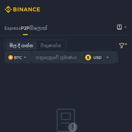
Express
P2P
බ්ලොක්
මිල දී ගන්න
විකුණන්න
BTC
USD