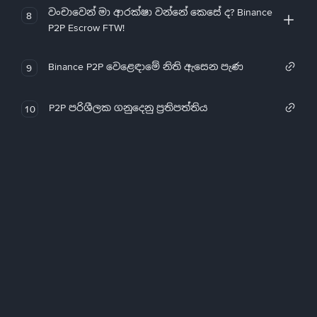
වංචාවෙන් මා ආරක්ෂා වන්නේ කෙසේ ද? Binance
8
P2P Escrow FTW!
Binance P2P වෙළෙඳාමේ නිති ඇසෙන පැණ
9
P2P පරිශීලක ගනුදෙනු ප්‍රතිපත්තිය
10