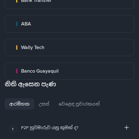
Bank Transfer
ABA
Wally Tech
Banco Guayaquil
නිති ඇසෙන පැණ
ආරම්භක
උසස්
වෙළෙඳ ප්‍රචාරකයන්
P2P හුවමාරුව යනු කුමක් ද?
1