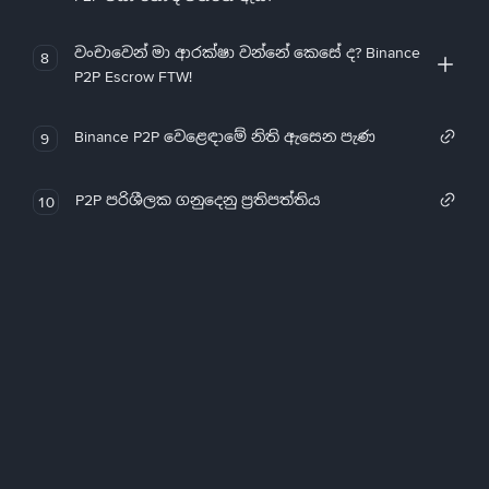
වංචාවෙන් මා ආරක්ෂා වන්නේ කෙසේ ද? Binance
8
P2P Escrow FTW!
Binance P2P වෙළෙඳාමේ නිති ඇසෙන පැණ
9
P2P පරිශීලක ගනුදෙනු ප්‍රතිපත්තිය
10