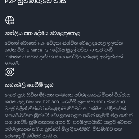
P2P හුවමාරුවේ වාසි
ගෝලීය සහ දේශීය වෙළෙඳපොළ
වෙනත් බොහෝ P2P වේදිකා නිශ්චිත වෙළෙඳපොළ ඉලක්ක
කරන විට, Binance P2P දේශීය මුදල් වර්ග 70 කට වැඩි
ගණනකට සහය දක්වන සැබෑ ගෝලීය වෙළෙඳ අත්දැකීමක්
සපයයි.
නම්‍යශීලී ගෙවීම් ක්‍රම
ලොව පුරා සිටින මිලියන සංඛ්‍යාත පරිශීලකයින් විසින් විශ්වාස
කරන ලද, Binance P2P 800+ ගෙවීම් ක්‍රම සහ 100+ ව්‍යවහාර
මුදල් වලින් ක්‍රිප්ටෝ වෙළෙඳාම් කිරීමට ආරක්ෂිත වේදිකාවක්
සපයයි.විවෘත ක්‍රිප්ටෝ වෙළෙඳපොළක තමන් කැමති මිල ගණන්
සහ ගෙවීම් ක්‍රම සකසන අතර ම, පරිශීලකයින්ට ඍජුව වෙනත්
පරිශීලකයින් සමග ක්‍රිප්ටෝ මිල දී ගැනීමට, විකිණීමට සහ
වෙළෙඳාම් කිරීමට හැකි ය.