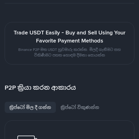
Trade USDT Easily - Buy and Sell Using Your
Favorite Payment Methods
Binance P2P මත USDT හුවමාරු කරන්න. මිලදී ගැනීමට සහ
විකිණීමට පහත හොඳම දීමනා සොයන්න
P2P ක්‍රියා කරන ආකාරය
ක්‍රිප්ටෝ මිල දී ගන්න
ක්‍රිප්ටෝ විකුණන්න