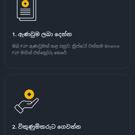
1. ඇණවුම ලබා දෙන්න
ඔබ P2P ඇණවුමක් කළ පසුව, ක්‍රිප්ටෝ වත්කම Binance
P2P මගින් එස්ක්‍රෝරු කෙරේ.
2. විකුණුම්කරුට ගෙවන්න