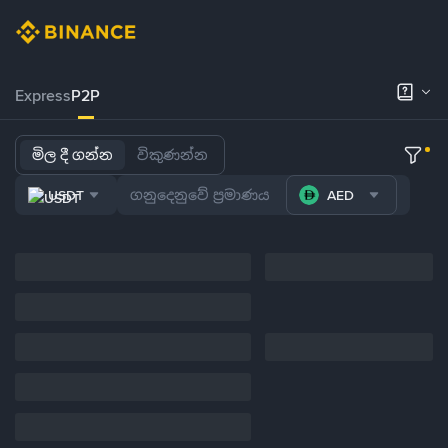
Express
P2P
මිල දී ගන්න
විකුණන්න
USDT
AED