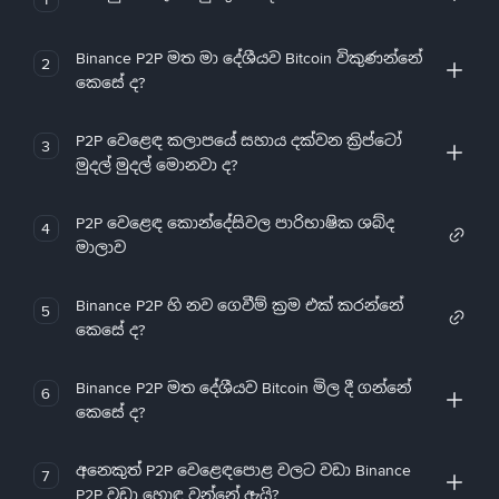
Binance P2P මත මා දේශීයව Bitcoin විකුණන්නේ
2
කෙසේ ද?
P2P වෙළෙඳ කලාපයේ සහාය දක්වන ක්‍රිප්ටෝ
3
මුදල් මුදල් මොනවා ද?
P2P වෙළෙඳ කොන්දේසිවල පාරිභාෂික ශබ්ද
4
මාලාව
Binance P2P හි නව ගෙවීම් ක්‍රම එක් කරන්නේ
5
කෙසේ ද?
Binance P2P මත දේශීයව Bitcoin මිල දී ගන්නේ
6
කෙසේ ද?
අනෙකුත් P2P වෙළෙඳපොළ වලට වඩා Binance
7
P2P වඩා හොඳ වන්නේ ඇයි?