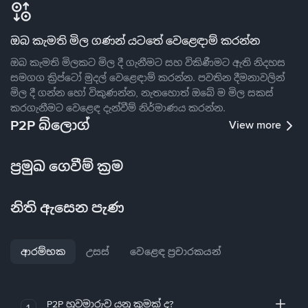
ඔබ කැමති මිල ගණන් යටතේ වෙළෙඳාම් කරන්න
ඔබ කැමති මිලකට මිල දී ගැනීමට සහ විකිණීමට ඇති නිදහස
සමගග ක්‍රිප්ටෝ මුදල් වෙළෙඳාම් කරන්න. පවතින දීමනාවලින්
මිල දී ගන්න හෝ විකුණන්න, නැතහොත් ඔබේ ම මිල සකස්
කරගැනීමට වෙළෙඳ දැන්වීම් නිර්මාණය කරන්න.
P2P බ්ලොග්
View more
ප්‍රමුඛ ගෙවීම් ක්‍රම
නිති ඇසෙන පැණ
ආරම්භක
උසස්
වෙළෙඳ ප්‍රචාරකයන්
P2P හුවමාරුව යනු කුමක් ද?
1