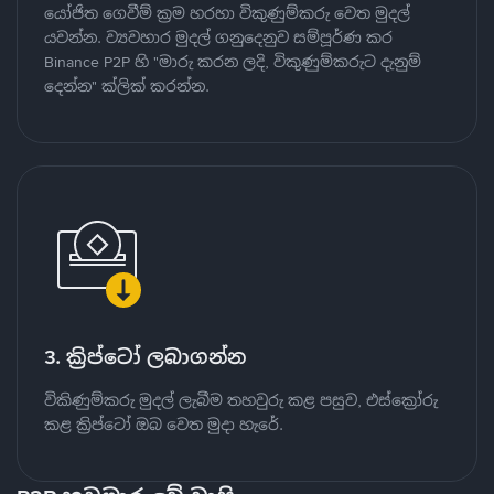
යෝජිත ගෙවීම් ක්‍රම හරහා විකුණුම්කරු වෙත මුදල්
යවන්න. ව්‍යවහාර මුදල් ගනුදෙනුව සම්පූර්ණ කර
Binance P2P හි "මාරු කරන ලදි, විකුණුම්කරුට දැනුම්
දෙන්න" ක්ලික් කරන්න.
3. ක්‍රිප්ටෝ ලබාගන්න
විකිණුම්කරු මුදල් ලැබීම තහවුරු කළ පසුව, එස්ක්‍රෝරු
කළ ක්‍රිප්ටෝ ඔබ වෙත මුදා හැරේ.