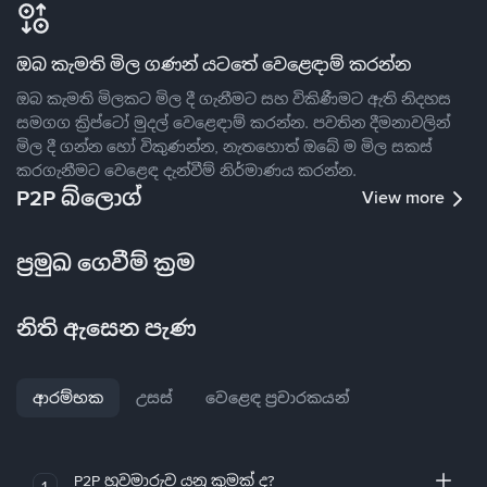
ඔබ කැමති මිල ගණන් යටතේ වෙළෙඳාම් කරන්න
ඔබ කැමති මිලකට මිල දී ගැනීමට සහ විකිණීමට ඇති නිදහස
සමගග ක්‍රිප්ටෝ මුදල් වෙළෙඳාම් කරන්න. පවතින දීමනාවලින්
මිල දී ගන්න හෝ විකුණන්න, නැතහොත් ඔබේ ම මිල සකස්
කරගැනීමට වෙළෙඳ දැන්වීම් නිර්මාණය කරන්න.
P2P බ්ලොග්
View more
ප්‍රමුඛ ගෙවීම් ක්‍රම
නිති ඇසෙන පැණ
ආරම්භක
උසස්
වෙළෙඳ ප්‍රචාරකයන්
P2P හුවමාරුව යනු කුමක් ද?
1