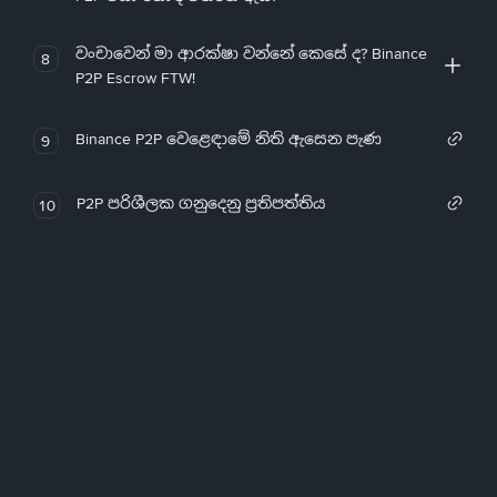
වංචාවෙන් මා ආරක්ෂා වන්නේ කෙසේ ද? Binance
8
P2P Escrow FTW!
Binance P2P වෙළෙඳාමේ නිති ඇසෙන පැණ
9
P2P පරිශීලක ගනුදෙනු ප්‍රතිපත්තිය
10