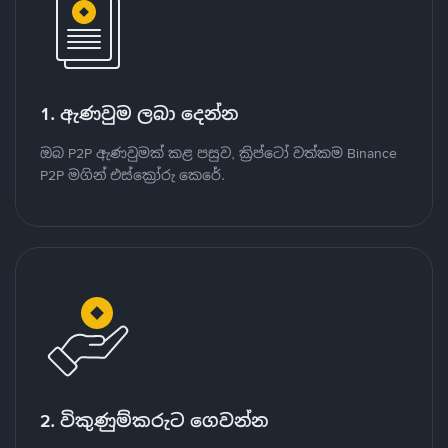
1. ඇණවුම ලබා දෙන්න
ඔබ P2P ඇණවුමක් කළ පසුව, ක්‍රිප්ටෝ වත්කම Binance
P2P මගින් එස්ක්‍රෝරු කෙරේ.
2. විකුණුම්කරුට ගෙවන්න