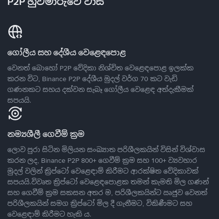
P2P හුවමාරුවේ වාසි
ගෝලීය සහ දේශීය වෙළෙඳපොළ
වෙනත් බොහෝ P2P වේදිකා නිශ්චිත වෙළෙඳපොළ ඉලක්ක
කරන විට, Binance P2P දේශීය මුදල් වර්ග 70 කට වැඩි
ගණනකට සහය දක්වන සැබෑ ගෝලීය වෙළෙඳ අත්දැකීමක්
සපයයි.
නම්‍යශීලී ගෙවීම් ක්‍රම
ලොව පුරා සිටින මිලියන සංඛ්‍යාත පරිශීලකයින් විසින් විශ්වාස
කරන ලද, Binance P2P 800+ ගෙවීම් ක්‍රම සහ 100+ ව්‍යවහාර
මුදල් වලින් ක්‍රිප්ටෝ වෙළෙඳාම් කිරීමට ආරක්ෂිත වේදිකාවක්
සපයයි.විවෘත ක්‍රිප්ටෝ වෙළෙඳපොළක තමන් කැමති මිල ගණන්
සහ ගෙවීම් ක්‍රම සකසන අතර ම, පරිශීලකයින්ට ඍජුව වෙනත්
පරිශීලකයින් සමග ක්‍රිප්ටෝ මිල දී ගැනීමට, විකිණීමට සහ
වෙළෙඳාම් කිරීමට හැකි ය.