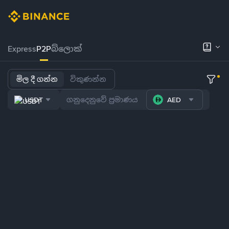
Express
P2P
බ්ලොක්
මිල දී ගන්න
විකුණන්න
USDT
AED