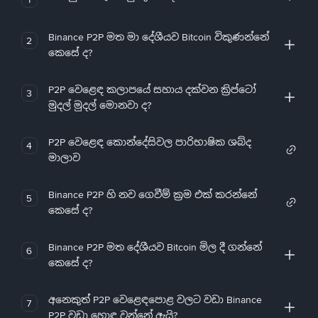
Binance P2P මත මා දේශීයව Bitcoin විකුණන්නේ
2
කෙසේ ද?
P2P වෙළෙඳ කලාපයේ සහාය දක්වන ක්‍රිප්ටෝ
3
මුදල් මුදල් මොනවා ද?
P2P වෙළෙඳ කොන්දේසිවල පාරිභාෂික ශබ්ද
4
මාලාව
Binance P2P හි නව ගෙවීම් ක්‍රම එක් කරන්නේ
5
කෙසේ ද?
Binance P2P මත දේශීයව Bitcoin මිල දී ගන්නේ
6
කෙසේ ද?
අනෙකුත් P2P වෙළෙඳපොළ වලට වඩා Binance
7
P2P වඩා හොඳ වන්නේ ඇයි?