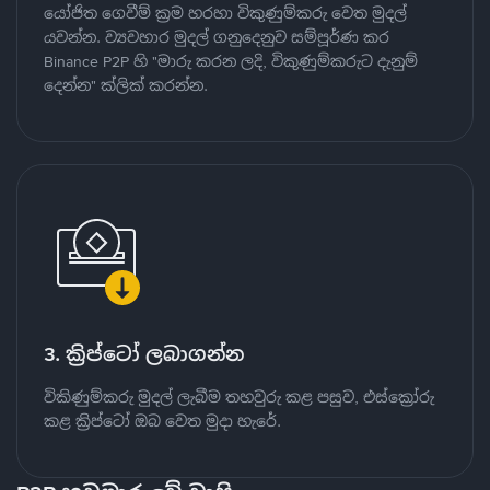
යෝජිත ගෙවීම් ක්‍රම හරහා විකුණුම්කරු වෙත මුදල්
යවන්න. ව්‍යවහාර මුදල් ගනුදෙනුව සම්පූර්ණ කර
Binance P2P හි "මාරු කරන ලදි, විකුණුම්කරුට දැනුම්
දෙන්න" ක්ලික් කරන්න.
3. ක්‍රිප්ටෝ ලබාගන්න
විකිණුම්කරු මුදල් ලැබීම තහවුරු කළ පසුව, එස්ක්‍රෝරු
කළ ක්‍රිප්ටෝ ඔබ වෙත මුදා හැරේ.