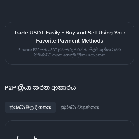
Trade USDT Easily - Buy and Sell Using Your
Favorite Payment Methods
Binance P2P මත USDT හුවමාරු කරන්න. මිලදී ගැනීමට සහ
විකිණීමට පහත හොඳම දීමනා සොයන්න
P2P ක්‍රියා කරන ආකාරය
ක්‍රිප්ටෝ මිල දී ගන්න
ක්‍රිප්ටෝ විකුණන්න