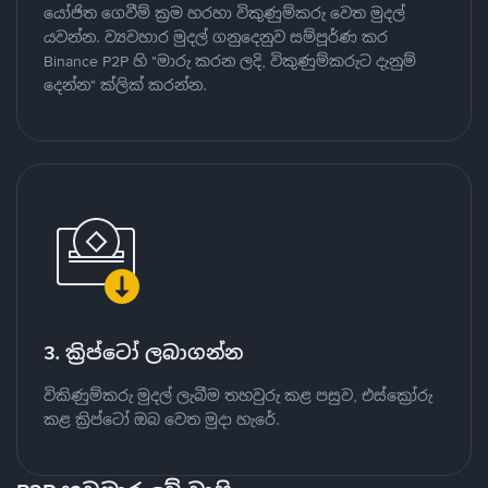
යෝජිත ගෙවීම් ක්‍රම හරහා විකුණුම්කරු වෙත මුදල්
යවන්න. ව්‍යවහාර මුදල් ගනුදෙනුව සම්පූර්ණ කර
Binance P2P හි "මාරු කරන ලදි, විකුණුම්කරුට දැනුම්
දෙන්න" ක්ලික් කරන්න.
3. ක්‍රිප්ටෝ ලබාගන්න
විකිණුම්කරු මුදල් ලැබීම තහවුරු කළ පසුව, එස්ක්‍රෝරු
කළ ක්‍රිප්ටෝ ඔබ වෙත මුදා හැරේ.