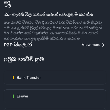
ඔබ කැමති මිල ගණන් යටතේ වෙළෙඳාම් කරන්න
ඔබ කැමති මිලකට මිල දී ගැනීමට සහ විකිණීමට ඇති නිදහස
සමගග ක්‍රිප්ටෝ මුදල් වෙළෙඳාම් කරන්න. පවතින දීමනාවලින්
මිල දී ගන්න හෝ විකුණන්න, නැතහොත් ඔබේ ම මිල සකස්
කරගැනීමට වෙළෙඳ දැන්වීම් නිර්මාණය කරන්න.
P2P බ්ලොග්
View more
ප්‍රමුඛ ගෙවීම් ක්‍රම
Bank Transfer
Esewa