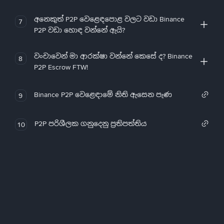
අනෙකුත් P2P වෙළෙඳපොළ වලට වඩා Binance
7
P2P වඩා හොඳ වන්නේ ඇයි?
වංචාවෙන් මා ආරක්ෂා වන්නේ කෙසේ ද? Binance
8
P2P Escrow FTW!
Binance P2P වෙළෙඳාමේ නිති ඇසෙන පැණ
9
P2P පරිශීලක ගනුදෙනු ප්‍රතිපත්තිය
10