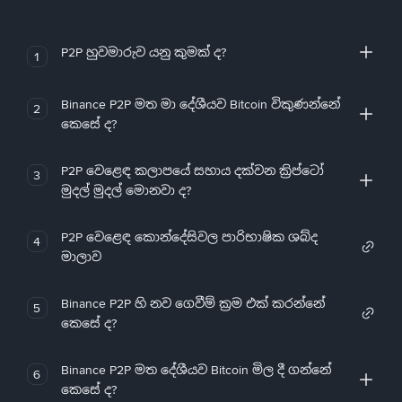
P2P හුවමාරුව යනු කුමක් ද?
1
Binance P2P මත මා දේශීයව Bitcoin විකුණන්නේ
2
කෙසේ ද?
P2P වෙළෙඳ කලාපයේ සහාය දක්වන ක්‍රිප්ටෝ
3
මුදල් මුදල් මොනවා ද?
P2P වෙළෙඳ කොන්දේසිවල පාරිභාෂික ශබ්ද
4
මාලාව
Binance P2P හි නව ගෙවීම් ක්‍රම එක් කරන්නේ
5
කෙසේ ද?
Binance P2P මත දේශීයව Bitcoin මිල දී ගන්නේ
6
කෙසේ ද?