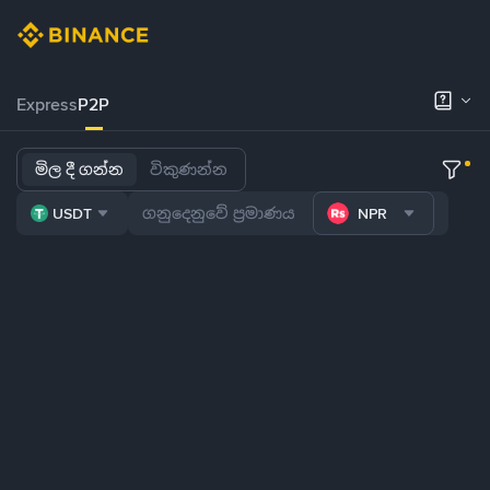
Express
P2P
මිල දී ගන්න
විකුණන්න
USDT
NPR