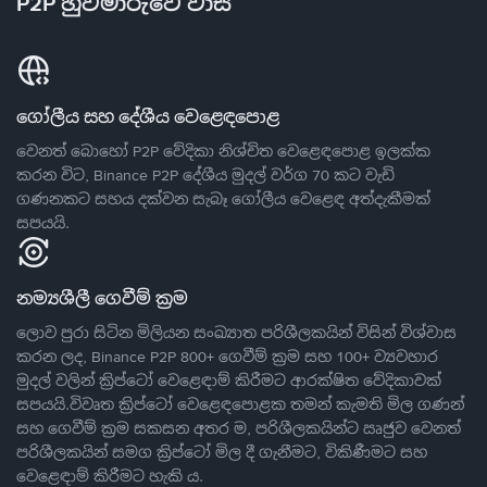
P2P හුවමාරුවේ වාසි
ගෝලීය සහ දේශීය වෙළෙඳපොළ
වෙනත් බොහෝ P2P වේදිකා නිශ්චිත වෙළෙඳපොළ ඉලක්ක
කරන විට, Binance P2P දේශීය මුදල් වර්ග 70 කට වැඩි
ගණනකට සහය දක්වන සැබෑ ගෝලීය වෙළෙඳ අත්දැකීමක්
සපයයි.
නම්‍යශීලී ගෙවීම් ක්‍රම
ලොව පුරා සිටින මිලියන සංඛ්‍යාත පරිශීලකයින් විසින් විශ්වාස
කරන ලද, Binance P2P 800+ ගෙවීම් ක්‍රම සහ 100+ ව්‍යවහාර
මුදල් වලින් ක්‍රිප්ටෝ වෙළෙඳාම් කිරීමට ආරක්ෂිත වේදිකාවක්
සපයයි.විවෘත ක්‍රිප්ටෝ වෙළෙඳපොළක තමන් කැමති මිල ගණන්
සහ ගෙවීම් ක්‍රම සකසන අතර ම, පරිශීලකයින්ට ඍජුව වෙනත්
පරිශීලකයින් සමග ක්‍රිප්ටෝ මිල දී ගැනීමට, විකිණීමට සහ
වෙළෙඳාම් කිරීමට හැකි ය.