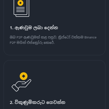
1. ඇණවුම ලබා දෙන්න
ඔබ P2P ඇණවුමක් කළ පසුව, ක්‍රිප්ටෝ වත්කම Binance
P2P මගින් එස්ක්‍රෝරු කෙරේ.
2. විකුණුම්කරුට ගෙවන්න