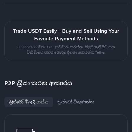
Trade USDT Easily - Buy and Sell Using Your
Favorite Payment Methods
Binance P2P මත USDT හුවමාරු කරන්න. මිලදී ගැනීමට සහ
විකිණීමට පහත හොඳම දීමනා සොයන්න Tether
P2P ක්‍රියා කරන ආකාරය
ක්‍රිප්ටෝ මිල දී ගන්න
ක්‍රිප්ටෝ විකුණන්න