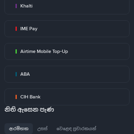
Khalti
IME Pay
Airtime Mobile Top-Up
ABA
CIH Bank
නිති ඇසෙන පැණ
ආරම්භක
උසස්
වෙළෙඳ ප්‍රචාරකයන්