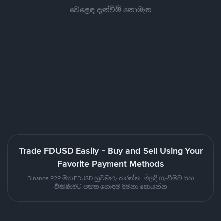
වෙළෙඳ දැන්වීම් නොමැත
Trade FDUSD Easily - Buy and Sell Using Your
Favorite Payment Methods
Binance P2P මත FDUSD හුවමාරු කරන්න. මිලදී ගැනීමට සහ
විකිණීමට පහත හොඳම දීමනා සොයන්න