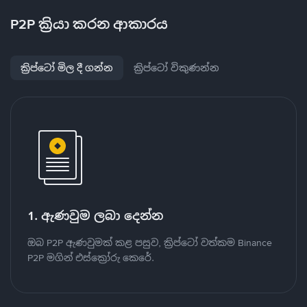
P2P ක්‍රියා කරන ආකාරය
ක්‍රිප්ටෝ මිල දී ගන්න
ක්‍රිප්ටෝ විකුණන්න
1. ඇණවුම ලබා දෙන්න
ඔබ P2P ඇණවුමක් කළ පසුව, ක්‍රිප්ටෝ වත්කම Binance
P2P මගින් එස්ක්‍රෝරු කෙරේ.