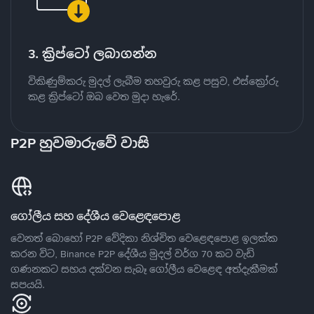
3. ක්‍රිප්ටෝ ලබාගන්න
විකිණුම්කරු මුදල් ලැබීම තහවුරු කළ පසුව, එස්ක්‍රෝරු
කළ ක්‍රිප්ටෝ ඔබ වෙත මුදා හැරේ.
P2P හුවමාරුවේ වාසි
ගෝලීය සහ දේශීය වෙළෙඳපොළ
වෙනත් බොහෝ P2P වේදිකා නිශ්චිත වෙළෙඳපොළ ඉලක්ක
කරන විට, Binance P2P දේශීය මුදල් වර්ග 70 කට වැඩි
ගණනකට සහය දක්වන සැබෑ ගෝලීය වෙළෙඳ අත්දැකීමක්
සපයයි.