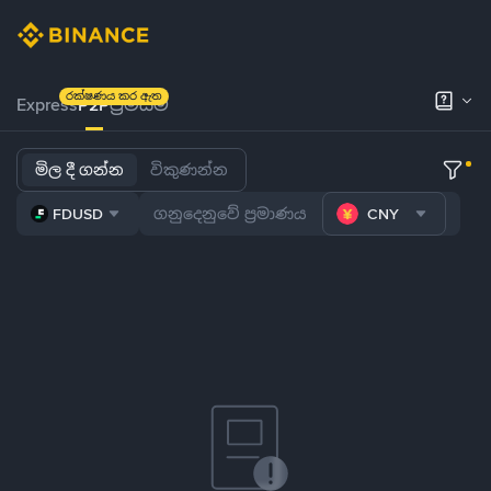
රක්ෂණය කර ඇත
Express
P2P
ප්‍රිමියම්
මිල දී ගන්න
විකුණන්න
FDUSD
CNY