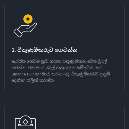
2. විකුණුම්කරුට ගෙවන්න
යෝජිත ගෙවීම් ක්‍රම හරහා විකුණුම්කරු වෙත මුදල්
යවන්න. ව්‍යවහාර මුදල් ගනුදෙනුව සම්පූර්ණ කර
Binance P2P හි "මාරු කරන ලදි, විකුණුම්කරුට දැනුම්
දෙන්න" ක්ලික් කරන්න.