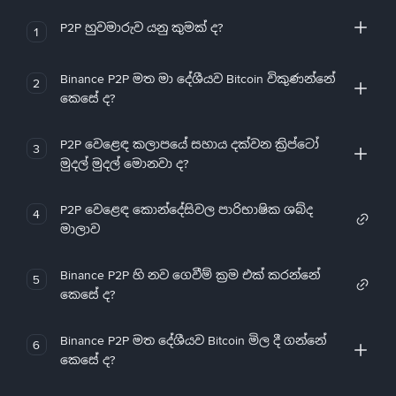
P2P හුවමාරුව යනු කුමක් ද?
1
Binance P2P මත මා දේශීයව Bitcoin විකුණන්නේ
2
කෙසේ ද?
P2P වෙළෙඳ කලාපයේ සහාය දක්වන ක්‍රිප්ටෝ
3
මුදල් මුදල් මොනවා ද?
P2P වෙළෙඳ කොන්දේසිවල පාරිභාෂික ශබ්ද
4
මාලාව
Binance P2P හි නව ගෙවීම් ක්‍රම එක් කරන්නේ
5
කෙසේ ද?
Binance P2P මත දේශීයව Bitcoin මිල දී ගන්නේ
6
කෙසේ ද?