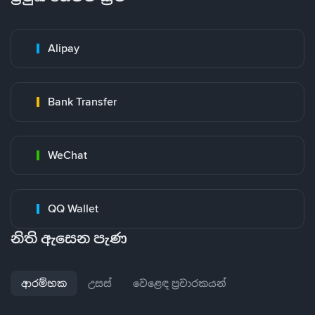
Alipay
Bank Transfer
WeChat
QQ Wallet
නිති ඇසෙන පැණ
ආරම්භක
උසස්
වෙළෙඳ ප්‍රචාරකයන්