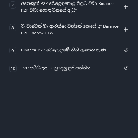
අනෙකුත් P2P වෙළෙඳපොළ වලට වඩා Binance
7
P2P වඩා හොඳ වන්නේ ඇයි?
වංචාවෙන් මා ආරක්ෂා වන්නේ කෙසේ ද? Binance
8
P2P Escrow FTW!
Binance P2P වෙළෙඳාමේ නිති ඇසෙන පැණ
9
P2P පරිශීලක ගනුදෙනු ප්‍රතිපත්තිය
10