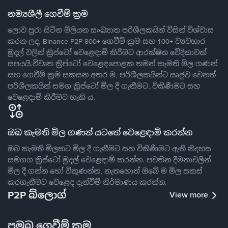
නම්‍යශීලී ගෙවීම් ක්‍රම
ලොව පුරා සිටින මිලියන සංඛ්‍යාත පරිශීලකයින් විසින් විශ්වාස
කරන ලද, Binance P2P 800+ ගෙවීම් ක්‍රම සහ 100+ ව්‍යවහාර
මුදල් වලින් ක්‍රිප්ටෝ වෙළෙඳාම් කිරීමට ආරක්ෂිත වේදිකාවක්
සපයයි.විවෘත ක්‍රිප්ටෝ වෙළෙඳපොළක තමන් කැමති මිල ගණන්
සහ ගෙවීම් ක්‍රම සකසන අතර ම, පරිශීලකයින්ට ඍජුව වෙනත්
පරිශීලකයින් සමග ක්‍රිප්ටෝ මිල දී ගැනීමට, විකිණීමට සහ
වෙළෙඳාම් කිරීමට හැකි ය.
ඔබ කැමති මිල ගණන් යටතේ වෙළෙඳාම් කරන්න
ඔබ කැමති මිලකට මිල දී ගැනීමට සහ විකිණීමට ඇති නිදහස
සමගග ක්‍රිප්ටෝ මුදල් වෙළෙඳාම් කරන්න. පවතින දීමනාවලින්
මිල දී ගන්න හෝ විකුණන්න, නැතහොත් ඔබේ ම මිල සකස්
කරගැනීමට වෙළෙඳ දැන්වීම් නිර්මාණය කරන්න.
P2P බ්ලොග්
View more
ප්‍රමුඛ ගෙවීම් ක්‍රම