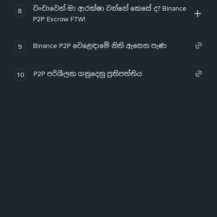
වංචාවෙන් මා ආරක්ෂා වන්නේ කෙසේ ද? Binance
8
P2P Escrow FTW!
Binance P2P වෙළෙඳාමේ නිති ඇසෙන පැණ
9
P2P පරිශීලක ගනුදෙනු ප්‍රතිපත්තිය
10