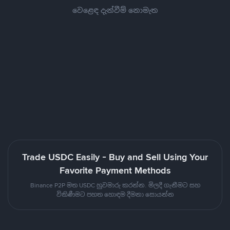
වෙළෙඳ දැන්වීම් නොමැත
Trade USDC Easily - Buy and Sell Using Your
Favorite Payment Methods
Binance P2P මත USDC හුවමාරු කරන්න. මිලදී ගැනීමට සහ
විකිණීමට පහත හොඳම දීමනා සොයන්න