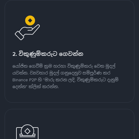
2. විකුණුම්කරුට ගෙවන්න
යෝජිත ගෙවීම් ක්‍රම හරහා විකුණුම්කරු වෙත මුදල්
යවන්න. ව්‍යවහාර මුදල් ගනුදෙනුව සම්පූර්ණ කර
Binance P2P හි "මාරු කරන ලදි, විකුණුම්කරුට දැනුම්
දෙන්න" ක්ලික් කරන්න.