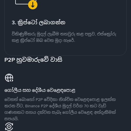
3. ක්‍රිප්ටෝ ලබාගන්න
විකිණුම්කරු මුදල් ලැබීම තහවුරු කළ පසුව, එස්ක්‍රෝරු
කළ ක්‍රිප්ටෝ ඔබ වෙත මුදා හැරේ.
P2P හුවමාරුවේ වාසි
ගෝලීය සහ දේශීය වෙළෙඳපොළ
වෙනත් බොහෝ P2P වේදිකා නිශ්චිත වෙළෙඳපොළ ඉලක්ක
කරන විට, Binance P2P දේශීය මුදල් වර්ග 70 කට වැඩි
ගණනකට සහය දක්වන සැබෑ ගෝලීය වෙළෙඳ අත්දැකීමක්
සපයයි.