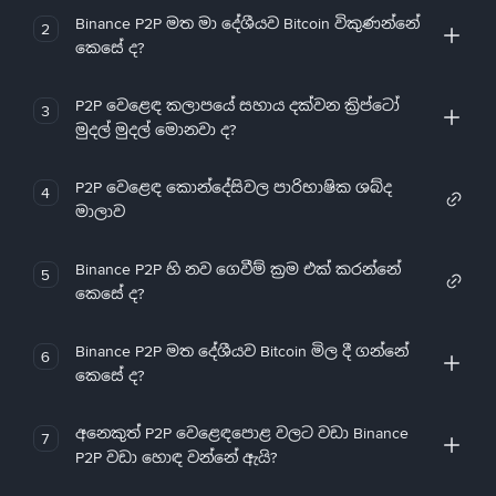
Binance P2P මත මා දේශීයව Bitcoin විකුණන්නේ
2
කෙසේ ද?
P2P වෙළෙඳ කලාපයේ සහාය දක්වන ක්‍රිප්ටෝ
3
මුදල් මුදල් මොනවා ද?
P2P වෙළෙඳ කොන්දේසිවල පාරිභාෂික ශබ්ද
4
මාලාව
Binance P2P හි නව ගෙවීම් ක්‍රම එක් කරන්නේ
5
කෙසේ ද?
Binance P2P මත දේශීයව Bitcoin මිල දී ගන්නේ
6
කෙසේ ද?
අනෙකුත් P2P වෙළෙඳපොළ වලට වඩා Binance
7
P2P වඩා හොඳ වන්නේ ඇයි?