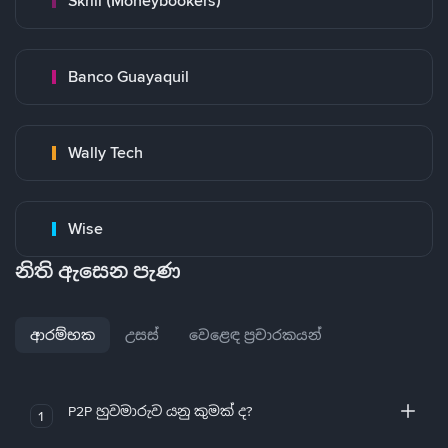
Skrill (Moneybookers)
Banco Guayaquil
Wally Tech
Wise
නිති ඇසෙන පැණ
ආරම්භක
උසස්
වෙළෙඳ ප්‍රචාරකයන්
P2P හුවමාරුව යනු කුමක් ද?
1