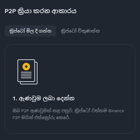
P2P ක්‍රියා කරන ආකාරය
ක්‍රිප්ටෝ මිල දී ගන්න
ක්‍රිප්ටෝ විකුණන්න
1. ඇණවුම ලබා දෙන්න
ඔබ P2P ඇණවුමක් කළ පසුව, ක්‍රිප්ටෝ වත්කම Binance
P2P මගින් එස්ක්‍රෝරු කෙරේ.