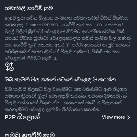
නම්‍යශීලී ගෙවීම් ක්‍රම
ලොව පුරා සිටින මිලියන සංඛ්‍යාත පරිශීලකයින් විසින් විශ්වාස
කරන ලද, Binance P2P 800+ ගෙවීම් ක්‍රම සහ 100+ ව්‍යවහාර
මුදල් වලින් ක්‍රිප්ටෝ වෙළෙඳාම් කිරීමට ආරක්ෂිත වේදිකාවක්
සපයයි.විවෘත ක්‍රිප්ටෝ වෙළෙඳපොළක තමන් කැමති මිල ගණන්
සහ ගෙවීම් ක්‍රම සකසන අතර ම, පරිශීලකයින්ට ඍජුව වෙනත්
පරිශීලකයින් සමග ක්‍රිප්ටෝ මිල දී ගැනීමට, විකිණීමට සහ
වෙළෙඳාම් කිරීමට හැකි ය.
ඔබ කැමති මිල ගණන් යටතේ වෙළෙඳාම් කරන්න
ඔබ කැමති මිලකට මිල දී ගැනීමට සහ විකිණීමට ඇති නිදහස
සමගග ක්‍රිප්ටෝ මුදල් වෙළෙඳාම් කරන්න. පවතින දීමනාවලින්
මිල දී ගන්න හෝ විකුණන්න, නැතහොත් ඔබේ ම මිල සකස්
කරගැනීමට වෙළෙඳ දැන්වීම් නිර්මාණය කරන්න.
P2P බ්ලොග්
View more
ප්‍රමුඛ ගෙවීම් ක්‍රම