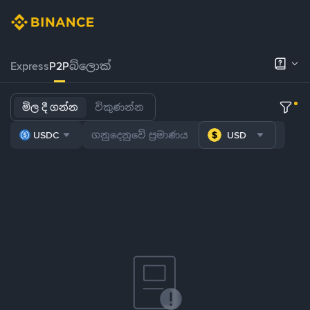
Express
P2P
බ්ලොක්
මිල දී ගන්න
විකුණන්න
USDC
USD