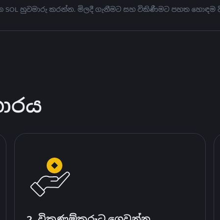
මත SOL හුවමාරු කරන්න. මිලදී ගැනීමට සහ විකිණීමට පහත හොඳම
කාරය
2. විකුණුම්කරුට ගෙවන්න