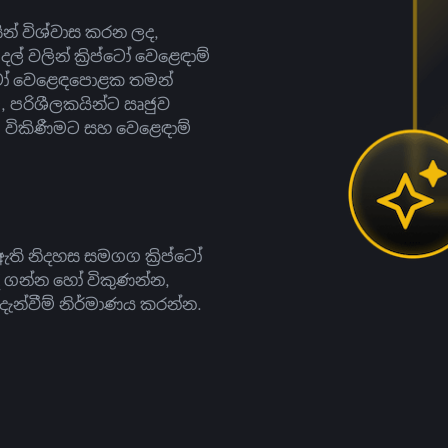
සින් විශ්වාස කරන ලද,
දල් වලින් ක්‍රිප්ටෝ වෙළෙඳාම්
ිප්ටෝ වෙළෙඳපොළක තමන්
, පරිශීලකයින්ට ඍජුව
ට, විකිණීමට සහ වෙළෙඳාම්
ති නිදහස සමගග ක්‍රිප්ටෝ
දී ගන්න හෝ විකුණන්න,
න්වීම් නිර්මාණය කරන්න.