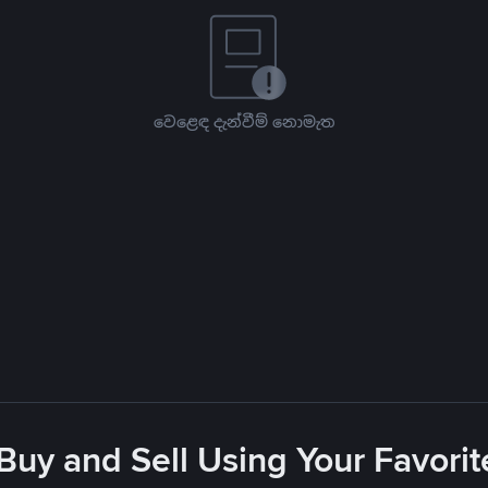
වෙළෙඳ දැන්වීම් නොමැත
 Buy and Sell Using Your Favor