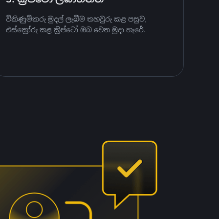
විකිණුම්කරු මුදල් ලැබීම තහවුරු කළ පසුව,
එස්ක්‍රෝරු කළ ක්‍රිප්ටෝ ඔබ වෙත මුදා හැරේ.