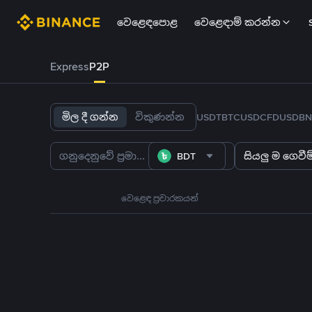
වෙළෙඳපොළ
වෙළෙඳාම් කරන්න
Express
P2P
මිල දී ගන්න
විකුණන්න
USDT
BTC
USDC
FDUSD
BN
BDT
සියලු ම ගෙවීම්
වෙළෙඳ ප්‍රචාරකයන්