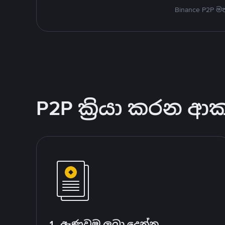
Binance P2P 
P2P ක්‍රියා කරන ආ
1. ඇණවුම ලබා දෙන්න