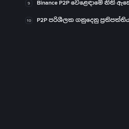
Binance P2P වෙළෙඳාමේ නිති ඇ
9
P2P පරිශීලක ගනුදෙනු ප්‍රතිපත්ති
10