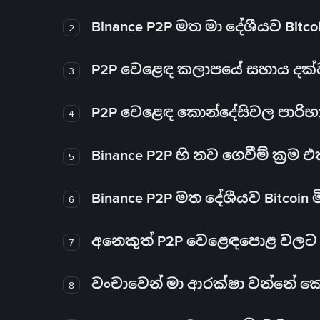
Binance P2P මත මා දේශීයව Bitc
2
P2P වෙළෙඳ කලාපයේ සහාය දක්වන 
3
P2P වෙළෙඳ කොන්දේසිවල පාරිභ
4
Binance P2P හි නව ගෙවීම් ක්‍රම
5
Binance P2P මත දේශීයව Bitcoin 
6
අනෙකුත් P2P වෙළෙඳපොළ වලට ව
7
වංචාවෙන් මා ආරක්ෂා වන්නේ කෙස
8