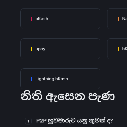
bKash
N
upay
bK
Lightning bKash
නිති ඇසෙන පැණ
P2P හුවමාරුව යනු කුමක් ද?
1