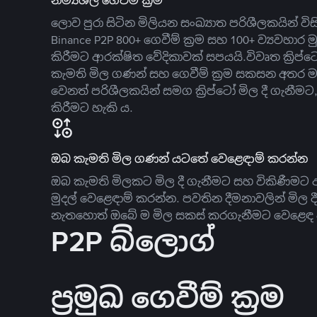
නම්‍යශීලී ගෙවීම් ක්‍රම
ලොව පුරා සිටින මිලියන සංඛ්‍යාත පරිශීලකයින් වි
Binance P2P 800+ ගෙවීම් ක්‍රම සහ 100+ ව්‍යවහාර මු
කිරීමට ආරක්ෂිත වේදිකාවක් සපයයි.විවෘත ක්‍ර
කැමති මිල ගණන් සහ ගෙවීම් ක්‍රම සකසන අතර ම
වෙනත් පරිශීලකයින් සමග ක්‍රිප්ටෝ මිල දී ගැනීම
කිරීමට හැකි ය.
ඔබ කැමති මිල ගණන් යටතේ වෙළෙඳාම් කරන්න
ඔබ කැමති මිලකට මිල දී ගැනීමට සහ විකිණීමට ඇ
මුදල් වෙළෙඳාම් කරන්න. පවතින දීමනාවලින් මිල 
නැතහොත් ඔබේ ම මිල සකස් කරගැනීමට වෙළෙඳ දැ
P2P බ්ලොග්
ප්‍රමුඛ ගෙවීම් ක්‍රම