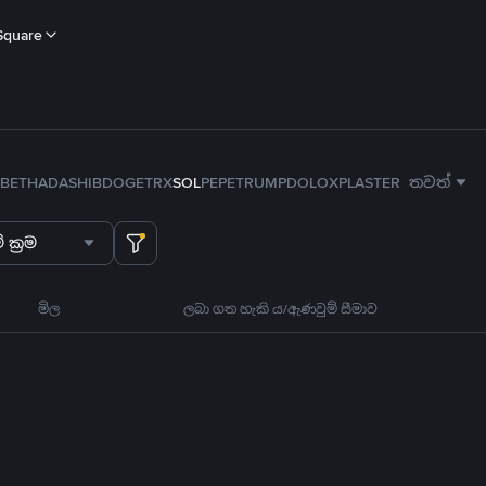
Square
B
ETH
ADA
SHIB
DOGE
TRX
SOL
PEPE
TRUMP
DOLO
XPL
ASTER
තවත්
 ක්‍රම
මිල
ලබා ගත හැකි ය/ඇණවුම් සීමාව