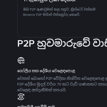
ඔබ P2P ඇණවුමක් කළ පසුව, ක්‍රිප්ටෝ වත්කම
Binance P2P මගින් එස්ක්‍රෝරු කෙරේ.
P2P හුවමාරුවේ වාස
ගෝලීය සහ දේශීය වෙළෙඳපොළ
වෙනත් බොහෝ P2P වේදිකා නිශ්චිත වෙළෙඳපොළ ඉ
P2P දේශීය මුදල් වර්ග 70 කට වැඩි ගණනකට සහ
වෙළෙඳ අත්දැකීමක් සපයයි.