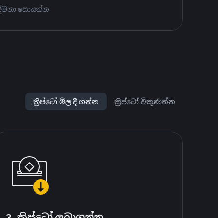
 දීමනා සොයන්න
ක්‍රිප්ටෝ මිල දී ගන්න
ක්‍රිප්ටෝ විකුණන්න
3. ක්‍රිප්ටෝ ලබාගන්න