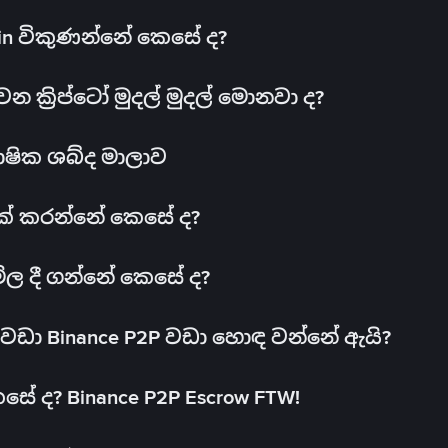
oin විකුණන්නේ කෙසේ ද?
ක්‍රිප්ටෝ මුදල් මුදල් මොනවා ද?
ාෂික ශබ්ද මාලාව
 එක් කරන්නේ කෙසේ ද?
මිල දී ගන්නේ කෙසේ ද?
ඩා Binance P2P වඩා හොඳ වන්නේ ඇයි?
ේ ද? Binance P2P Escrow FTW!