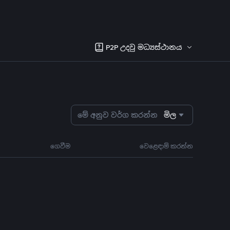
P2P උදවු මධ්‍යස්ථානය
මේ අනුව වර්ග කරන්න
මිල
ගෙවීම
වෙළෙඳාම් කරන්න