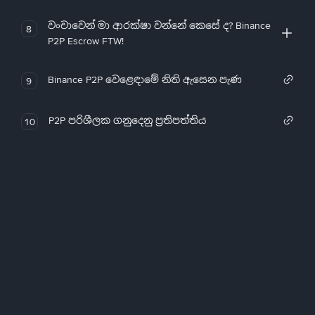
වංචාවෙන් මා ආරක්ෂා වන්නේ කෙසේ ද? Binance
8
P2P Escrow FTW!
Binance P2P වෙළෙඳාමේ නිති ඇසෙන පැණ
9
P2P පරිශීලක ගනුදෙනු ප්‍රතිපත්තිය
10