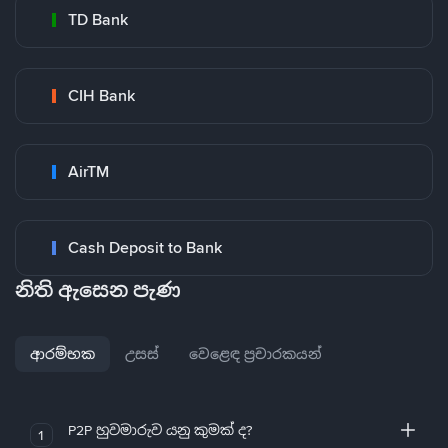
TD Bank
CIH Bank
AirTM
Cash Deposit to Bank
නිති ඇසෙන පැණ
ආරම්භක
උසස්
වෙළෙඳ ප්‍රචාරකයන්
P2P හුවමාරුව යනු කුමක් ද?
1