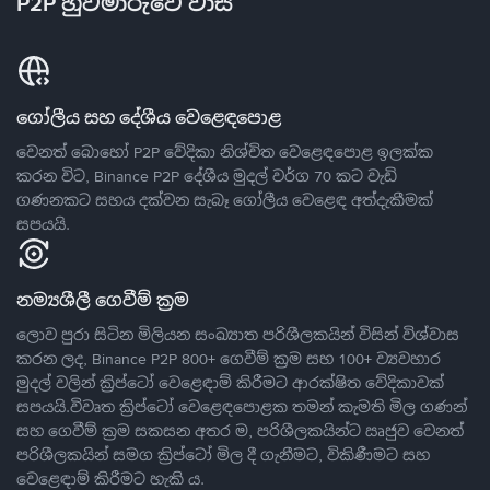
P2P හුවමාරුවේ වාසි
ගෝලීය සහ දේශීය වෙළෙඳපොළ
වෙනත් බොහෝ P2P වේදිකා නිශ්චිත වෙළෙඳපොළ ඉලක්ක
කරන විට, Binance P2P දේශීය මුදල් වර්ග 70 කට වැඩි
ගණනකට සහය දක්වන සැබෑ ගෝලීය වෙළෙඳ අත්දැකීමක්
සපයයි.
නම්‍යශීලී ගෙවීම් ක්‍රම
ලොව පුරා සිටින මිලියන සංඛ්‍යාත පරිශීලකයින් විසින් විශ්වාස
කරන ලද, Binance P2P 800+ ගෙවීම් ක්‍රම සහ 100+ ව්‍යවහාර
මුදල් වලින් ක්‍රිප්ටෝ වෙළෙඳාම් කිරීමට ආරක්ෂිත වේදිකාවක්
සපයයි.විවෘත ක්‍රිප්ටෝ වෙළෙඳපොළක තමන් කැමති මිල ගණන්
සහ ගෙවීම් ක්‍රම සකසන අතර ම, පරිශීලකයින්ට ඍජුව වෙනත්
පරිශීලකයින් සමග ක්‍රිප්ටෝ මිල දී ගැනීමට, විකිණීමට සහ
වෙළෙඳාම් කිරීමට හැකි ය.