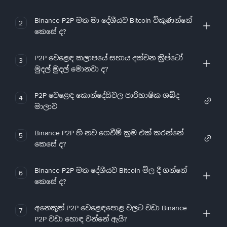
Binance P2P මත මා දේශීයව Bitcoin විකුණන්නේ
2
කෙසේ ද?
P2P වෙළෙඳ කලාපයේ සහාය දක්වන ක්‍රිප්ටෝ
3
මුදල් මුදල් මොනවා ද?
P2P වෙළෙඳ කොන්දේසිවල පාරිභාෂික ශබ්ද
4
මාලාව
Binance P2P හි නව ගෙවීම් ක්‍රම එක් කරන්නේ
5
කෙසේ ද?
Binance P2P මත දේශීයව Bitcoin මිල දී ගන්නේ
6
කෙසේ ද?
අනෙකුත් P2P වෙළෙඳපොළ වලට වඩා Binance
7
P2P වඩා හොඳ වන්නේ ඇයි?