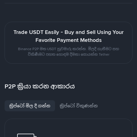
Trade USDT Easily - Buy and Sell Using Your
Favorite Payment Methods
Binance P2P මත USDT හුවමාරු කරන්න. මිලදී ගැනීමට සහ
විකිණීමට පහත හොඳම දීමනා සොයන්න Tether
P2P ක්‍රියා කරන ආකාරය
ක්‍රිප්ටෝ මිල දී ගන්න
ක්‍රිප්ටෝ විකුණන්න