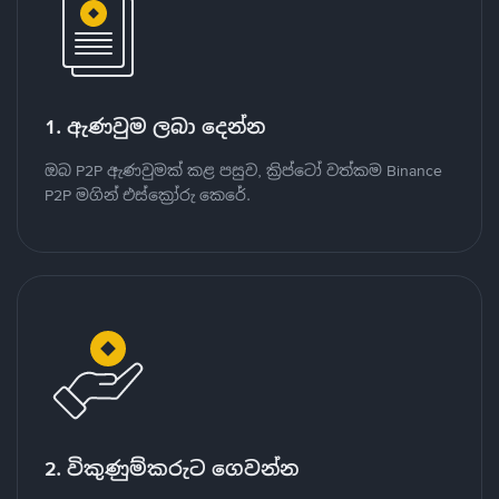
1. ඇණවුම ලබා දෙන්න
ඔබ P2P ඇණවුමක් කළ පසුව, ක්‍රිප්ටෝ වත්කම Binance
P2P මගින් එස්ක්‍රෝරු කෙරේ.
2. විකුණුම්කරුට ගෙවන්න