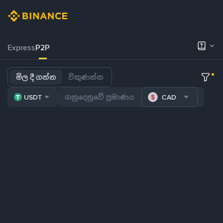
Express
P2P
මිල දී ගන්න
විකුණන්න
USDT
CAD