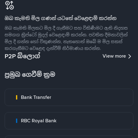
ඔබ කැමති මිල ගණන් යටතේ වෙළෙඳාම් කරන්න
ඔබ කැමති මිලකට මිල දී ගැනීමට සහ විකිණීමට ඇති නිදහස
සමගග ක්‍රිප්ටෝ මුදල් වෙළෙඳාම් කරන්න. පවතින දීමනාවලින්
මිල දී ගන්න හෝ විකුණන්න, නැතහොත් ඔබේ ම මිල සකස්
කරගැනීමට වෙළෙඳ දැන්වීම් නිර්මාණය කරන්න.
P2P බ්ලොග්
View more
ප්‍රමුඛ ගෙවීම් ක්‍රම
Bank Transfer
RBC Royal Bank