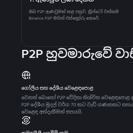
ඔබ P2P ඇණවුමක් කළ පසුව, ක්‍රිප්ටෝ වත්කම
Binance P2P මගින් එස්ක්‍රෝරු කෙරේ.
P2P හුවමාරුවේ වාස
ගෝලීය සහ දේශීය වෙළෙඳපොළ
වෙනත් බොහෝ P2P වේදිකා නිශ්චිත වෙළෙඳපොළ ඉ
P2P දේශීය මුදල් වර්ග 70 කට වැඩි ගණනකට සහ
වෙළෙඳ අත්දැකීමක් සපයයි.