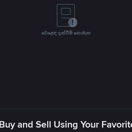
වෙළෙඳ දැන්වීම් නොමැත
 Buy and Sell Using Your Favor