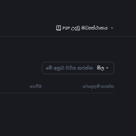
P2P උදවු මධ්‍යස්ථානය
මේ අනුව වර්ග කරන්න
මිල
ගෙවීම
වෙළෙඳාම් කරන්න