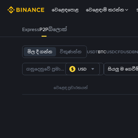
වෙළෙඳපොළ
වෙළෙඳාම් කරන්න
Express
P2P
බ්ලොක්
මිල දී ගන්න
විකුණන්න
USDT
BTC
USDC
FDUSD
BN
USD
සියලු ම ගෙවීම්
වෙළෙඳ ප්‍රචාරකයන්