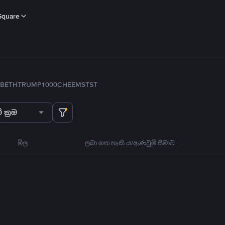
Square
B
ETH
TRUMP
1000CHEEMS
TST
 ක්‍රම
මිල
ලබා ගත හැකි ය/ඇණවුම් සීමාව