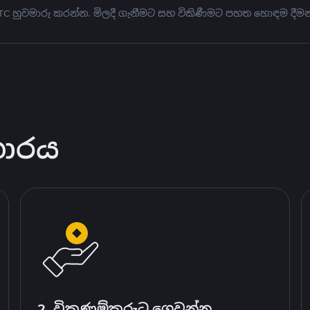
BTC හුවමාරු කරන්න. මිලදී ගැනීමට සහ විකිණීමට පහත හොඳම දීමන
කාරය
2. විකුණුම්කරුට ගෙවන්න