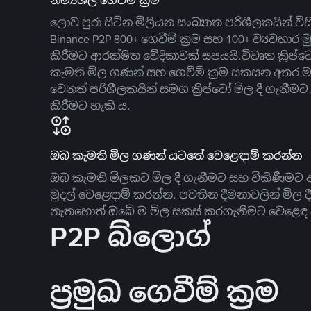
නම්‍යශීලී ගෙවීම් ක්‍රම
ලොව පුරා සිටින මිලියන සංඛ්‍යාත පරිශීලකයින් වි
Binance P2P 800+ ගෙවීම් ක්‍රම සහ 100+ ව්‍යවහාර මු
කිරීමට ආරක්ෂිත වේදිකාවක් සපයයි.විවෘත ක්‍ර
කැමති මිල ගණන් සහ ගෙවීම් ක්‍රම සකසන අතර ම
වෙනත් පරිශීලකයින් සමග ක්‍රිප්ටෝ මිල දී ගැනීම
කිරීමට හැකි ය.
ඔබ කැමති මිල ගණන් යටතේ වෙළෙඳාම් කරන්න
ඔබ කැමති මිලකට මිල දී ගැනීමට සහ විකිණීමට ඇ
මුදල් වෙළෙඳාම් කරන්න. පවතින දීමනාවලින් මිල 
නැතහොත් ඔබේ ම මිල සකස් කරගැනීමට වෙළෙඳ දැ
P2P බ්ලොග්
ප්‍රමුඛ ගෙවීම් ක්‍රම