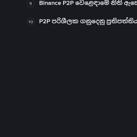
Binance P2P වෙළෙඳාමේ නිති ඇ
9
P2P පරිශීලක ගනුදෙනු ප්‍රතිපත්ති
10