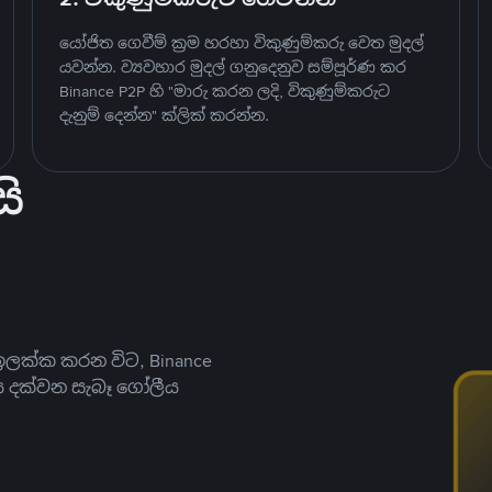
යෝජිත ගෙවීම් ක්‍රම හරහා විකුණුම්කරු වෙත මුදල්
යවන්න. ව්‍යවහාර මුදල් ගනුදෙනුව සම්පූර්ණ කර
Binance P2P හි "මාරු කරන ලදි, විකුණුම්කරුට
දැනුම් දෙන්න" ක්ලික් කරන්න.
ි
ලක්ක කරන විට, Binance
ය දක්වන සැබෑ ගෝලීය