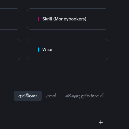
Skrill (Moneybookers)
Wise
ආරම්භක
උසස්
වෙළෙඳ ප්‍රචාරකයන්