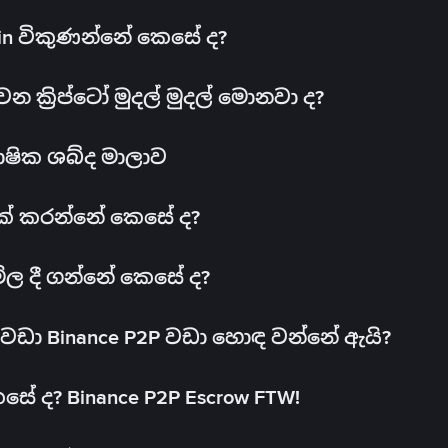
oin විකුණන්නේ කෙසේ ද?
ක්‍රිප්ටෝ මුදල් මුදල් මොනවා ද?
ාෂික ශබ්ද මාලාව
 එක් කරන්නේ කෙසේ ද?
මිල දී ගන්නේ කෙසේ ද?
ඩා Binance P2P වඩා හොඳ වන්නේ ඇයි?
ේ ද? Binance P2P Escrow FTW!