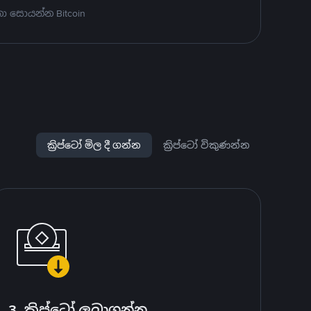
ා සොයන්න Bitcoin
ක්‍රිප්ටෝ මිල දී ගන්න
ක්‍රිප්ටෝ විකුණන්න
3. ක්‍රිප්ටෝ ලබාගන්න