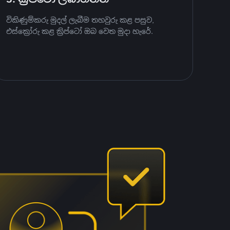
විකිණුම්කරු මුදල් ලැබීම තහවුරු කළ පසුව,
එස්ක්‍රෝරු කළ ක්‍රිප්ටෝ ඔබ වෙත මුදා හැරේ.