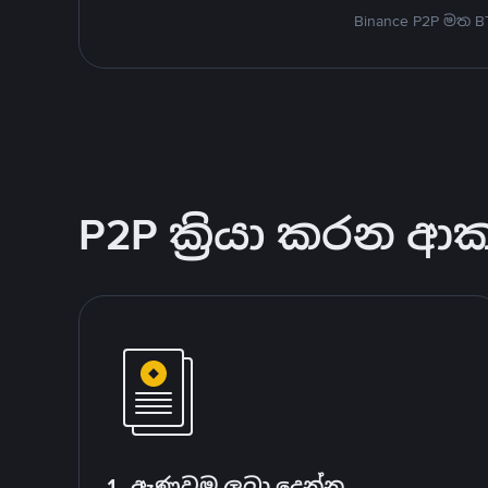
Binance P2P මත 
P2P ක්‍රියා කරන ආ
1. ඇණවුම ලබා දෙන්න