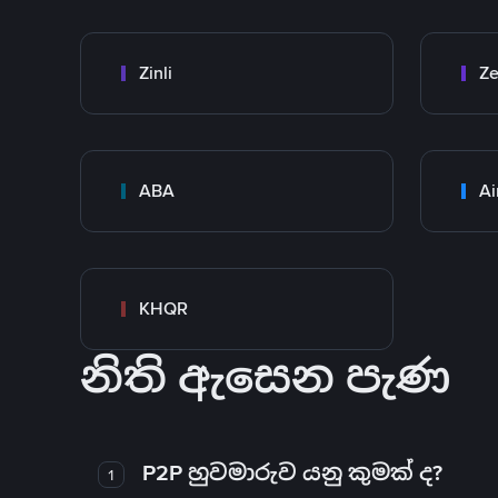
Zinli
Ze
ABA
Ai
KHQR
නිති ඇසෙන පැණ
P2P හුවමාරුව යනු කුමක් ද?
1