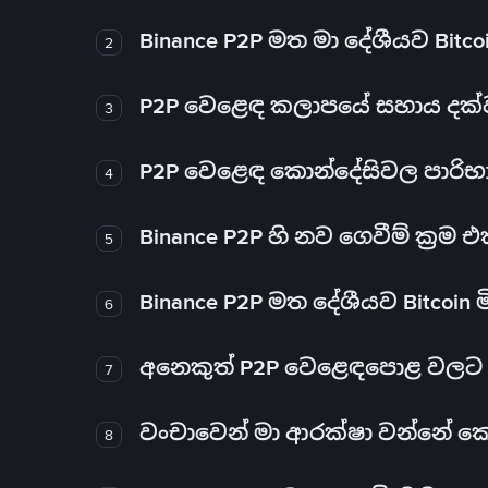
Binance P2P මත මා දේශීයව Bitc
2
P2P වෙළෙඳ කලාපයේ සහාය දක්වන 
3
P2P වෙළෙඳ කොන්දේසිවල පාරිභ
4
Binance P2P හි නව ගෙවීම් ක්‍රම
5
Binance P2P මත දේශීයව Bitcoin 
6
අනෙකුත් P2P වෙළෙඳපොළ වලට ව
7
වංචාවෙන් මා ආරක්ෂා වන්නේ කෙස
8