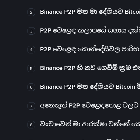
Binance P2P මත මා දේශීයව Bitc
2
P2P වෙළෙඳ කලාපයේ සහාය දක්වන 
3
P2P වෙළෙඳ කොන්දේසිවල පාරිභ
4
Binance P2P හි නව ගෙවීම් ක්‍රම
5
Binance P2P මත දේශීයව Bitcoin 
6
අනෙකුත් P2P වෙළෙඳපොළ වලට ව
7
වංචාවෙන් මා ආරක්ෂා වන්නේ කෙස
8