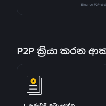
Binance P2P 
P2P ක්‍රියා කරන ආ
1. ඇණවුම ලබා දෙන්න