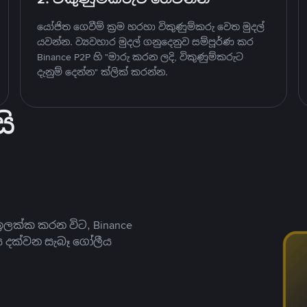
යෝජිත ගෙවීම් ක්‍රම හරහා විකුණුම්කරු වෙත මුදල්
යවන්න. ව්‍යවහාර මුදල් ගනුදෙනුව සම්පූර්ණ කර
Binance P2P හි "මාරු කරන ලදි, විකුණුම්කරුට
දැනුම් දෙන්න" ක්ලික් කරන්න.
ි
ලක්ක කරන විට, Binance
ය දක්වන සැබෑ ගෝලීය