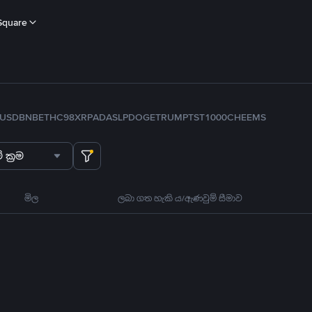
Square
USD
BNB
ETH
C98
XRP
ADA
SLP
DOGE
TRUMP
TST
1000CHEEMS
 ක්‍රම
මිල
ලබා ගත හැකි ය/ඇණවුම් සීමාව