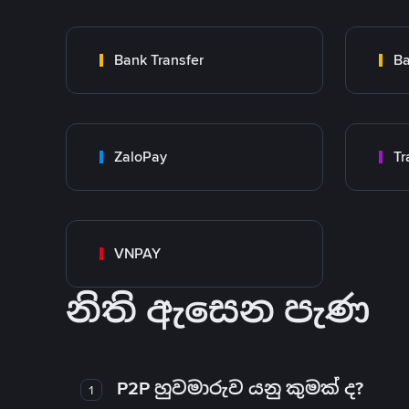
Bank Transfer
Ba
ZaloPay
VNPAY
නිති ඇසෙන පැණ
P2P හුවමාරුව යනු කුමක් ද?
1