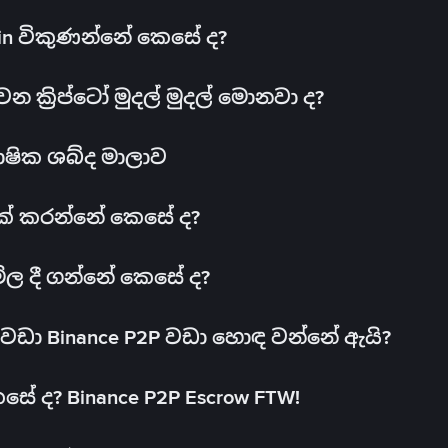
oin විකුණන්නේ කෙසේ ද?
ක්‍රිප්ටෝ මුදල් මුදල් මොනවා ද?
ාෂික ශබ්ද මාලාව
 එක් කරන්නේ කෙසේ ද?
මිල දී ගන්නේ කෙසේ ද?
ඩා Binance P2P වඩා හොඳ වන්නේ ඇයි?
ේ ද? Binance P2P Escrow FTW!