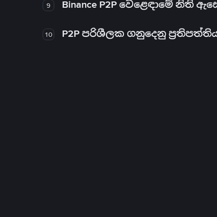
Binance P2P වෙළෙඳාමේ නිති ඇ
9
P2P පරිශීලක ගනුදෙනු ප්‍රතිපත්ති
10