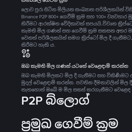
නම්‍යශීලී ගෙවීම් ක්‍රම
ලොව පුරා සිටින මිලියන සංඛ්‍යාත පරිශීලකයින් වි
Binance P2P 800+ ගෙවීම් ක්‍රම සහ 100+ ව්‍යවහාර මු
කිරීමට ආරක්ෂිත වේදිකාවක් සපයයි.විවෘත ක්‍ර
කැමති මිල ගණන් සහ ගෙවීම් ක්‍රම සකසන අතර ම
වෙනත් පරිශීලකයින් සමග ක්‍රිප්ටෝ මිල දී ගැනීම
කිරීමට හැකි ය.
ඔබ කැමති මිල ගණන් යටතේ වෙළෙඳාම් කරන්න
ඔබ කැමති මිලකට මිල දී ගැනීමට සහ විකිණීමට ඇ
මුදල් වෙළෙඳාම් කරන්න. පවතින දීමනාවලින් මිල 
නැතහොත් ඔබේ ම මිල සකස් කරගැනීමට වෙළෙඳ දැ
P2P බ්ලොග්
ප්‍රමුඛ ගෙවීම් ක්‍රම