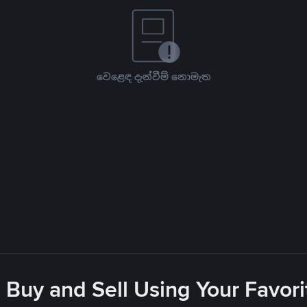
වෙළෙඳ දැන්වීම් නොමැත
 Buy and Sell Using Your Favo