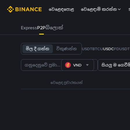
වෙළෙඳපොළ
වෙළෙඳාම් කරන්න
Express
P2P
බ්ලොක්
මිල දී ගන්න
විකුණන්න
USDT
BTC
U
USDC
FDUSD
T
VND
සියලු ම ගෙවීම්
වෙළෙඳ ප්‍රචාරකයන්