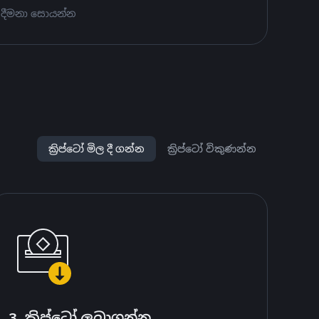
 දීමනා සොයන්න
ක්‍රිප්ටෝ මිල දී ගන්න
ක්‍රිප්ටෝ විකුණන්න
3. ක්‍රිප්ටෝ ලබාගන්න