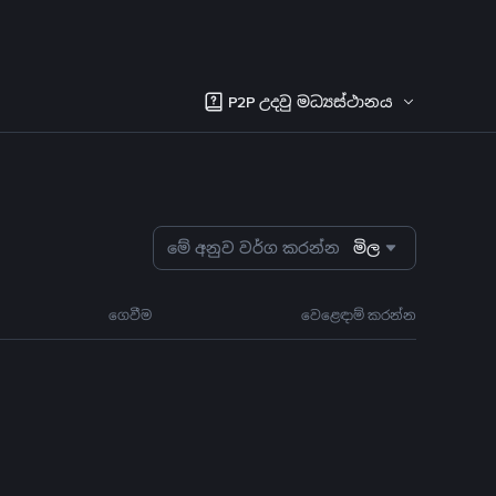
P2P උදවු මධ්‍යස්ථානය
මේ අනුව වර්ග කරන්න
මිල
ගෙවීම
වෙළෙඳාම් කරන්න