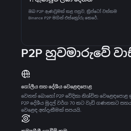
ඔබ P2P ඇණවුමක් කළ පසුව, ක්‍රිප්ටෝ වත්කම
Binance P2P මගින් එස්ක්‍රෝරු කෙරේ.
P2P හුවමාරුවේ වාස
ගෝලීය සහ දේශීය වෙළෙඳපොළ
වෙනත් බොහෝ P2P වේදිකා නිශ්චිත වෙළෙඳපොළ ඉ
P2P දේශීය මුදල් වර්ග 70 කට වැඩි ගණනකට සහ
වෙළෙඳ අත්දැකීමක් සපයයි.