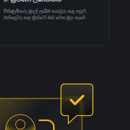
විකිණුම්කරු මුදල් ලැබීම තහවුරු කළ පසුව,
එස්ක්‍රෝරු කළ ක්‍රිප්ටෝ ඔබ වෙත මුදා හැරේ.