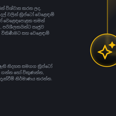
සින් විශ්වාස කරන ලද,
දල් වලින් ක්‍රිප්ටෝ වෙළෙඳාම්
ිප්ටෝ වෙළෙඳපොළක තමන්
, පරිශීලකයින්ට ඍජුව
ට, විකිණීමට සහ වෙළෙඳාම්
ති නිදහස සමගග ක්‍රිප්ටෝ
දී ගන්න හෝ විකුණන්න,
න්වීම් නිර්මාණය කරන්න.