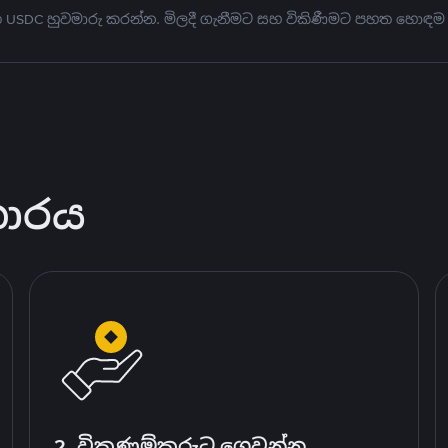
මත USDC හුවමාරු කරන්න. මිලදී ගැනීමට සහ විකිණීමට පහත හොඳම
කාරය
2. විකුණුම්කරුට ගෙවන්න