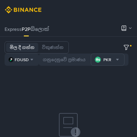
Express
P2P
බ්ලොක්
මිල දී ගන්න
විකුණන්න
FDUSD
PKR