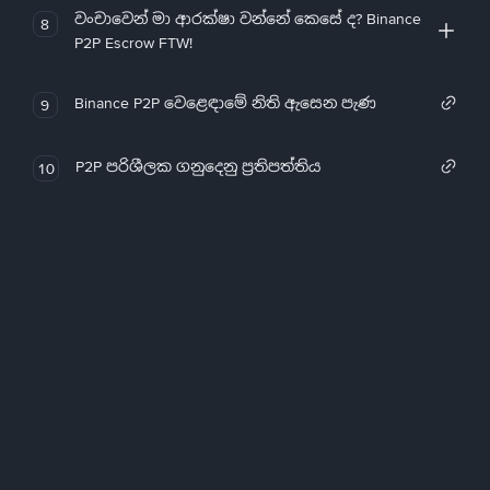
වංචාවෙන් මා ආරක්ෂා වන්නේ කෙසේ ද? Binance
8
P2P Escrow FTW!
Binance P2P වෙළෙඳාමේ නිති ඇසෙන පැණ
9
P2P පරිශීලක ගනුදෙනු ප්‍රතිපත්තිය
10