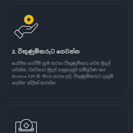
2. විකුණුම්කරුට ගෙවන්න
යෝජිත ගෙවීම් ක්‍රම හරහා විකුණුම්කරු වෙත මුදල්
යවන්න. ව්‍යවහාර මුදල් ගනුදෙනුව සම්පූර්ණ කර
Binance P2P හි "මාරු කරන ලදි, විකුණුම්කරුට දැනුම්
දෙන්න" ක්ලික් කරන්න.