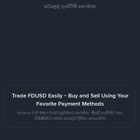
වෙළෙඳ දැන්වීම් නොමැත
Trade FDUSD Easily - Buy and Sell Using Your
Favorite Payment Methods
Binance P2P මත FDUSD හුවමාරු කරන්න. මිලදී ගැනීමට සහ
විකිණීමට පහත හොඳම දීමනා සොයන්න