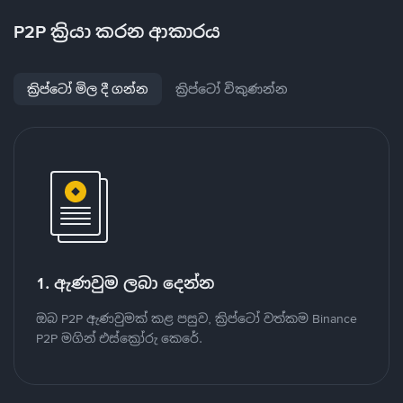
P2P ක්‍රියා කරන ආකාරය
ක්‍රිප්ටෝ මිල දී ගන්න
ක්‍රිප්ටෝ විකුණන්න
1. ඇණවුම ලබා දෙන්න
ඔබ P2P ඇණවුමක් කළ පසුව, ක්‍රිප්ටෝ වත්කම Binance
P2P මගින් එස්ක්‍රෝරු කෙරේ.