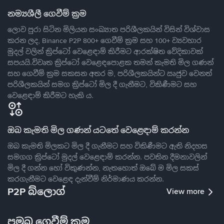
නම්‍යශීලී ගෙවීම් ක්‍රම
ලොව පුරා සිටින මිලියන සංඛ්‍යාත පරිශීලකයින් විසින් විශ්වාස
කරන ලද, Binance P2P 800+ ගෙවීම් ක්‍රම සහ 100+ ව්‍යවහාර
මුදල් වලින් ක්‍රිප්ටෝ වෙළෙඳාම් කිරීමට ආරක්ෂිත වේදිකාවක්
සපයයි.විවෘත ක්‍රිප්ටෝ වෙළෙඳපොළක තමන් කැමති මිල ගණන්
සහ ගෙවීම් ක්‍රම සකසන අතර ම, පරිශීලකයින්ට ඍජුව වෙනත්
පරිශීලකයින් සමග ක්‍රිප්ටෝ මිල දී ගැනීමට, විකිණීමට සහ
වෙළෙඳාම් කිරීමට හැකි ය.
ඔබ කැමති මිල ගණන් යටතේ වෙළෙඳාම් කරන්න
ඔබ කැමති මිලකට මිල දී ගැනීමට සහ විකිණීමට ඇති නිදහස
සමගග ක්‍රිප්ටෝ මුදල් වෙළෙඳාම් කරන්න. පවතින දීමනාවලින්
මිල දී ගන්න හෝ විකුණන්න, නැතහොත් ඔබේ ම මිල සකස්
කරගැනීමට වෙළෙඳ දැන්වීම් නිර්මාණය කරන්න.
P2P බ්ලොග්
View more
ප්‍රමුඛ ගෙවීම් ක්‍රම