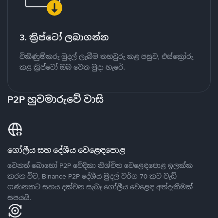
3. ක්‍රිප්ටෝ ලබාගන්න
විකිණුම්කරු මුදල් ලැබීම තහවුරු කළ පසුව, එස්ක්‍රෝරු
කළ ක්‍රිප්ටෝ ඔබ වෙත මුදා හැරේ.
P2P හුවමාරුවේ වාසි
ගෝලීය සහ දේශීය වෙළෙඳපොළ
වෙනත් බොහෝ P2P වේදිකා නිශ්චිත වෙළෙඳපොළ ඉලක්ක
කරන විට, Binance P2P දේශීය මුදල් වර්ග 70 කට වැඩි
ගණනකට සහය දක්වන සැබෑ ගෝලීය වෙළෙඳ අත්දැකීමක්
සපයයි.