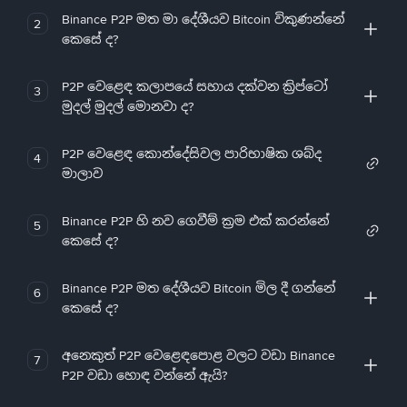
Binance P2P මත මා දේශීයව Bitcoin විකුණන්නේ
2
කෙසේ ද?
P2P වෙළෙඳ කලාපයේ සහාය දක්වන ක්‍රිප්ටෝ
3
මුදල් මුදල් මොනවා ද?
P2P වෙළෙඳ කොන්දේසිවල පාරිභාෂික ශබ්ද
4
මාලාව
Binance P2P හි නව ගෙවීම් ක්‍රම එක් කරන්නේ
5
කෙසේ ද?
Binance P2P මත දේශීයව Bitcoin මිල දී ගන්නේ
6
කෙසේ ද?
අනෙකුත් P2P වෙළෙඳපොළ වලට වඩා Binance
7
P2P වඩා හොඳ වන්නේ ඇයි?