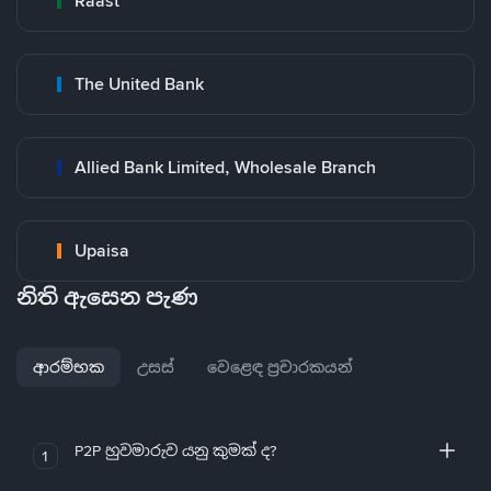
Raast
The United Bank
Allied Bank Limited, Wholesale Branch
Upaisa
නිති ඇසෙන පැණ
ආරම්භක
උසස්
වෙළෙඳ ප්‍රචාරකයන්
P2P හුවමාරුව යනු කුමක් ද?
1