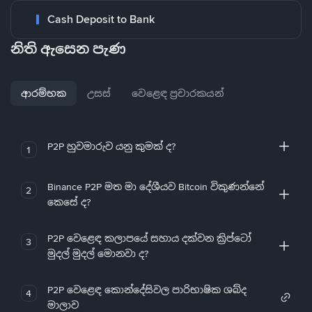
Cash Deposit to Bank
නිති ඇසෙන පැණ
ආරම්භක
උසස්
වෙළෙඳ ප්‍රචාරකයන්
P2P හුවමාරුව යනු කුමක් ද?
1
Binance P2P මත මා දේශීයව Bitcoin විකුණන්නේ
2
කෙසේ ද?
P2P වෙළෙඳ කලාපයේ සහාය දක්වන ක්‍රිප්ටෝ
3
මුදල් මුදල් මොනවා ද?
P2P වෙළෙඳ කොන්දේසිවල පාරිභාෂික ශබ්ද
4
මාලාව