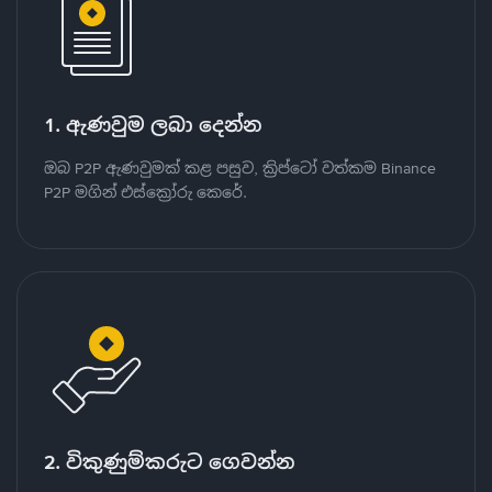
1. ඇණවුම ලබා දෙන්න
ඔබ P2P ඇණවුමක් කළ පසුව, ක්‍රිප්ටෝ වත්කම Binance
P2P මගින් එස්ක්‍රෝරු කෙරේ.
2. විකුණුම්කරුට ගෙවන්න