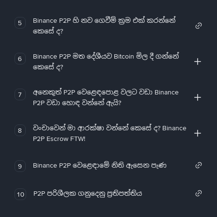
Binance P2P හි නව ගෙවීම් ක්‍රම එක් කරන්නේ
5
කෙසේ ද?
Binance P2P මත දේශීයව Bitcoin මිල දී ගන්නේ
6
කෙසේ ද?
අනෙකුත් P2P වෙළෙඳපොළ වලට වඩා Binance
7
P2P වඩා හොඳ වන්නේ ඇයි?
වංචාවෙන් මා ආරක්ෂා වන්නේ කෙසේ ද? Binance
8
P2P Escrow FTW!
Binance P2P වෙළෙඳාමේ නිති ඇසෙන පැණ
9
P2P පරිශීලක ගනුදෙනු ප්‍රතිපත්තිය
10