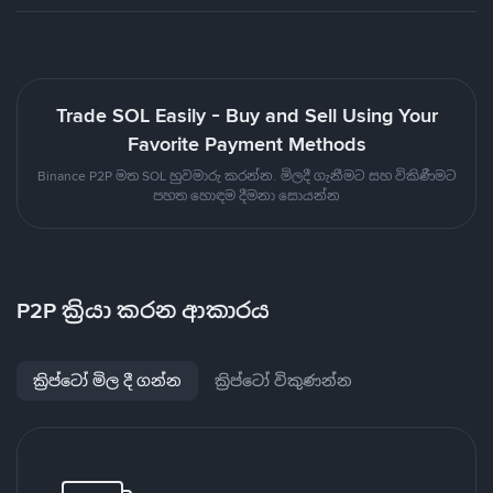
Trade SOL Easily - Buy and Sell Using Your
Favorite Payment Methods
Binance P2P මත SOL හුවමාරු කරන්න. මිලදී ගැනීමට සහ විකිණීමට
පහත හොඳම දීමනා සොයන්න
P2P ක්‍රියා කරන ආකාරය
ක්‍රිප්ටෝ මිල දී ගන්න
ක්‍රිප්ටෝ විකුණන්න