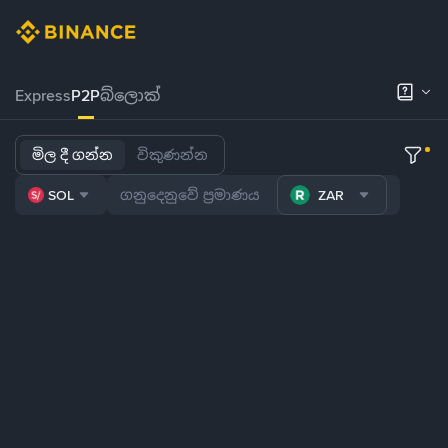
Express
P2P
බ්ලොක්
මිල දී ගන්න
විකුණන්න
SOL
ZAR