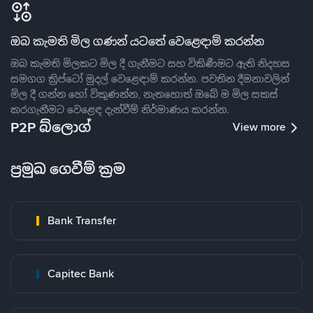
ඔබ කැමති මිල ගණන් යටතේ වෙළෙඳාම් කරන්න
ඔබ කැමති මිලකට මිල දී ගැනීමට සහ විකිණීමට ඇති නිදහස
සමගග ක්‍රිප්ටෝ මුදල් වෙළෙඳාම් කරන්න. පවතින දීමනාවලින්
මිල දී ගන්න හෝ විකුණන්න, නැතහොත් ඔබේ ම මිල සකස්
කරගැනීමට වෙළෙඳ දැන්වීම් නිර්මාණය කරන්න.
P2P බ්ලොග්
View more
ප්‍රමුඛ ගෙවීම් ක්‍රම
Bank Transfer
Capitec Bank