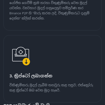
යෝජිත ගෙවීම් ක්‍රම හරහා විකුණුම්කරු වෙත මුදල්
යවන්න. ව්‍යවහාර මුදල් ගනුදෙනුව සම්පූර්ණ කර
Binance P2P හි "මාරු කරන ලදි, විකුණුම්කරුට දැනුම්
දෙන්න" ක්ලික් කරන්න.
3. ක්‍රිප්ටෝ ලබාගන්න
විකිණුම්කරු මුදල් ලැබීම තහවුරු කළ පසුව, එස්ක්‍රෝරු
කළ ක්‍රිප්ටෝ ඔබ වෙත මුදා හැරේ.