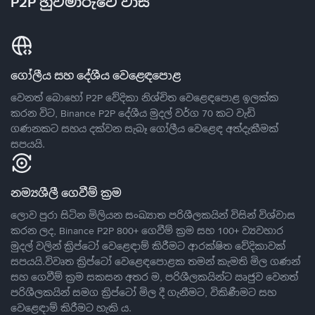
P2P හුවමාරුවේ වාසි
ගෝලීය සහ දේශීය වෙළෙඳපොළ
වෙනත් බොහෝ P2P වේදිකා නිශ්චිත වෙළෙඳපොළ ඉලක්ක
කරන විට, Binance P2P දේශීය මුදල් වර්ග 70 කට වැඩි
ගණනකට සහය දක්වන සැබෑ ගෝලීය වෙළෙඳ අත්දැකීමක්
සපයයි.
නම්‍යශීලී ගෙවීම් ක්‍රම
ලොව පුරා සිටින මිලියන සංඛ්‍යාත පරිශීලකයින් විසින් විශ්වාස
කරන ලද, Binance P2P 800+ ගෙවීම් ක්‍රම සහ 100+ ව්‍යවහාර
මුදල් වලින් ක්‍රිප්ටෝ වෙළෙඳාම් කිරීමට ආරක්ෂිත වේදිකාවක්
සපයයි.විවෘත ක්‍රිප්ටෝ වෙළෙඳපොළක තමන් කැමති මිල ගණන්
සහ ගෙවීම් ක්‍රම සකසන අතර ම, පරිශීලකයින්ට ඍජුව වෙනත්
පරිශීලකයින් සමග ක්‍රිප්ටෝ මිල දී ගැනීමට, විකිණීමට සහ
වෙළෙඳාම් කිරීමට හැකි ය.