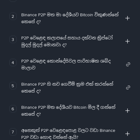
Binance P2P මත මා දේශීයව Bitcoin විකුණන්නේ
2
කෙසේ ද?
P2P වෙළෙඳ කලාපයේ සහාය දක්වන ක්‍රිප්ටෝ
3
මුදල් මුදල් මොනවා ද?
P2P වෙළෙඳ කොන්දේසිවල පාරිභාෂික ශබ්ද
4
මාලාව
Binance P2P හි නව ගෙවීම් ක්‍රම එක් කරන්නේ
5
කෙසේ ද?
Binance P2P මත දේශීයව Bitcoin මිල දී ගන්නේ
6
කෙසේ ද?
අනෙකුත් P2P වෙළෙඳපොළ වලට වඩා Binance
7
P2P වඩා හොඳ වන්නේ ඇයි?