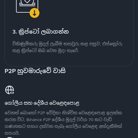
3. ක්‍රිප්ටෝ ලබාගන්න
විකිණුම්කරු මුදල් ලැබීම තහවුරු කළ පසුව, එස්ක්‍රෝරු
කළ ක්‍රිප්ටෝ ඔබ වෙත මුදා හැරේ.
P2P හුවමාරුවේ වාසි
ගෝලීය සහ දේශීය වෙළෙඳපොළ
වෙනත් බොහෝ P2P වේදිකා නිශ්චිත වෙළෙඳපොළ ඉලක්ක
කරන විට, Binance P2P දේශීය මුදල් වර්ග 70 කට වැඩි
ගණනකට සහය දක්වන සැබෑ ගෝලීය වෙළෙඳ අත්දැකීමක්
සපයයි.