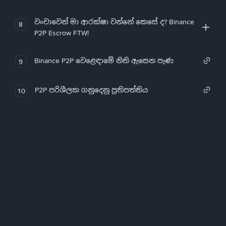
වංචාවෙන් මා ආරක්ෂා වන්නේ කෙසේ ද? Binance
8
P2P Escrow FTW!
Binance P2P වෙළෙඳාමේ නිති ඇසෙන පැණ
9
P2P පරිශීලක ගනුදෙනු ප්‍රතිපත්තිය
10