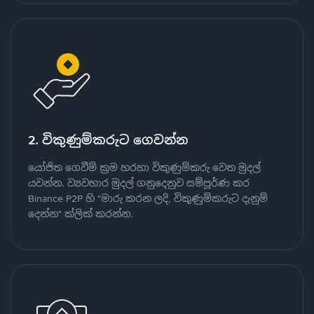
2. විකුණුම්කරුට ගෙවන්න
යෝජිත ගෙවීම් ක්‍රම හරහා විකුණුම්කරු වෙත මුදල්
යවන්න. ව්‍යවහාර මුදල් ගනුදෙනුව සම්පූර්ණ කර
Binance P2P හි "මාරු කරන ලදි, විකුණුම්කරුට දැනුම්
දෙන්න" ක්ලික් කරන්න.