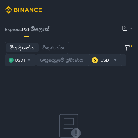
Express
P2P
බ්ලොක්
මිල දී ගන්න
විකුණන්න
USDT
USD