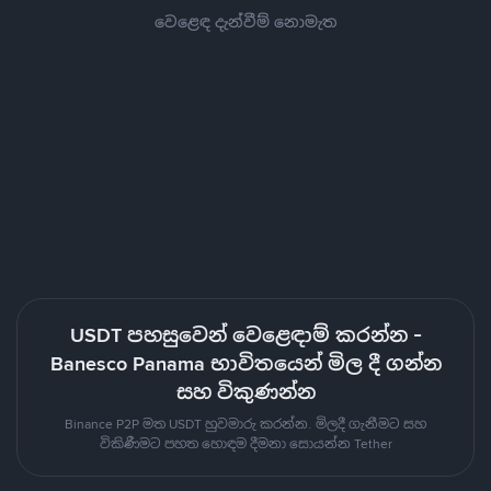
වෙළෙඳ දැන්වීම් නොමැත
USDT පහසුවෙන් වෙළෙඳාම් කරන්න -
Banesco Panama භාවිතයෙන් මිල දී ගන්න
සහ විකුණන්න
Binance P2P මත USDT හුවමාරු කරන්න. මිලදී ගැනීමට සහ
විකිණීමට පහත හොඳම දීමනා සොයන්න Tether