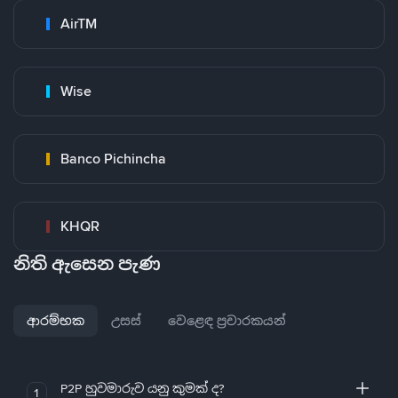
AirTM
Wise
Banco Pichincha
KHQR
නිති ඇසෙන පැණ
ආරම්භක
උසස්
වෙළෙඳ ප්‍රචාරකයන්
P2P හුවමාරුව යනු කුමක් ද?
1