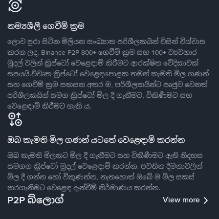
නම්‍යශීලී ගෙවීම් ක්‍රම
ලොව පුරා සිටින මිලියන සංඛ්‍යාත පරිශීලකයින් විසින් විශ්වාස
කරන ලද, Binance P2P 800+ ගෙවීම් ක්‍රම සහ 100+ ව්‍යවහාර
මුදල් වලින් ක්‍රිප්ටෝ වෙළෙඳාම් කිරීමට ආරක්ෂිත වේදිකාවක්
සපයයි.විවෘත ක්‍රිප්ටෝ වෙළෙඳපොළක තමන් කැමති මිල ගණන්
සහ ගෙවීම් ක්‍රම සකසන අතර ම, පරිශීලකයින්ට ඍජුව වෙනත්
පරිශීලකයින් සමග ක්‍රිප්ටෝ මිල දී ගැනීමට, විකිණීමට සහ
වෙළෙඳාම් කිරීමට හැකි ය.
ඔබ කැමති මිල ගණන් යටතේ වෙළෙඳාම් කරන්න
ඔබ කැමති මිලකට මිල දී ගැනීමට සහ විකිණීමට ඇති නිදහස
සමගග ක්‍රිප්ටෝ මුදල් වෙළෙඳාම් කරන්න. පවතින දීමනාවලින්
මිල දී ගන්න හෝ විකුණන්න, නැතහොත් ඔබේ ම මිල සකස්
කරගැනීමට වෙළෙඳ දැන්වීම් නිර්මාණය කරන්න.
P2P බ්ලොග්
View more