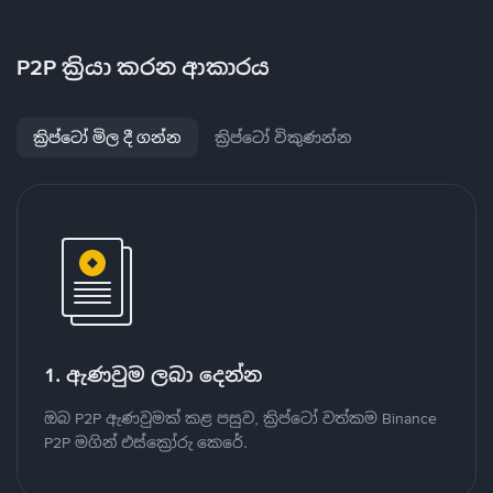
P2P ක්‍රියා කරන ආකාරය
ක්‍රිප්ටෝ මිල දී ගන්න
ක්‍රිප්ටෝ විකුණන්න
1. ඇණවුම ලබා දෙන්න
ඔබ P2P ඇණවුමක් කළ පසුව, ක්‍රිප්ටෝ වත්කම Binance
P2P මගින් එස්ක්‍රෝරු කෙරේ.