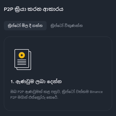
P2P ක්‍රියා කරන ආකාරය
ක්‍රිප්ටෝ මිල දී ගන්න
ක්‍රිප්ටෝ විකුණන්න
1. ඇණවුම ලබා දෙන්න
ඔබ P2P ඇණවුමක් කළ පසුව, ක්‍රිප්ටෝ වත්කම Binance
P2P මගින් එස්ක්‍රෝරු කෙරේ.