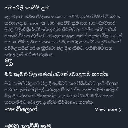
නම්‍යශීලී ගෙවීම් ක්‍රම
ලොව පුරා සිටින මිලියන සංඛ්‍යාත පරිශීලකයින් විසින් විශ්වාස
කරන ලද, Binance P2P 800+ ගෙවීම් ක්‍රම සහ 100+ ව්‍යවහාර
මුදල් වලින් ක්‍රිප්ටෝ වෙළෙඳාම් කිරීමට ආරක්ෂිත වේදිකාවක්
සපයයි.විවෘත ක්‍රිප්ටෝ වෙළෙඳපොළක තමන් කැමති මිල ගණන්
සහ ගෙවීම් ක්‍රම සකසන අතර ම, පරිශීලකයින්ට ඍජුව වෙනත්
පරිශීලකයින් සමග ක්‍රිප්ටෝ මිල දී ගැනීමට, විකිණීමට සහ
වෙළෙඳාම් කිරීමට හැකි ය.
ඔබ කැමති මිල ගණන් යටතේ වෙළෙඳාම් කරන්න
ඔබ කැමති මිලකට මිල දී ගැනීමට සහ විකිණීමට ඇති නිදහස
සමගග ක්‍රිප්ටෝ මුදල් වෙළෙඳාම් කරන්න. පවතින දීමනාවලින්
මිල දී ගන්න හෝ විකුණන්න, නැතහොත් ඔබේ ම මිල සකස්
කරගැනීමට වෙළෙඳ දැන්වීම් නිර්මාණය කරන්න.
P2P බ්ලොග්
View more
ප්‍රමුඛ ගෙවීම් ක්‍රම