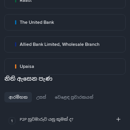
Raast
The United Bank
Allied Bank Limited, Wholesale Branch
Upaisa
නිති ඇසෙන පැණ
ආරම්භක
උසස්
වෙළෙඳ ප්‍රචාරකයන්
P2P හුවමාරුව යනු කුමක් ද?
1