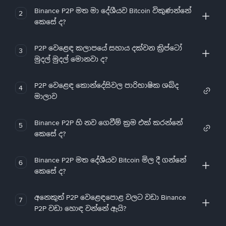
Binance P2P මත මා දේශීයව Bitcoin විකුණන්නේ
2
කෙසේ ද?
P2P වෙළෙඳ කලාපයේ සහාය දක්වන ක්‍රිප්ටෝ
3
මුදල් මුදල් මොනවා ද?
P2P වෙළෙඳ කොන්දේසිවල පාරිභාෂික ශබ්ද
4
මාලාව
Binance P2P හි නව ගෙවීම් ක්‍රම එක් කරන්නේ
5
කෙසේ ද?
Binance P2P මත දේශීයව Bitcoin මිල දී ගන්නේ
6
කෙසේ ද?
අනෙකුත් P2P වෙළෙඳපොළ වලට වඩා Binance
7
P2P වඩා හොඳ වන්නේ ඇයි?