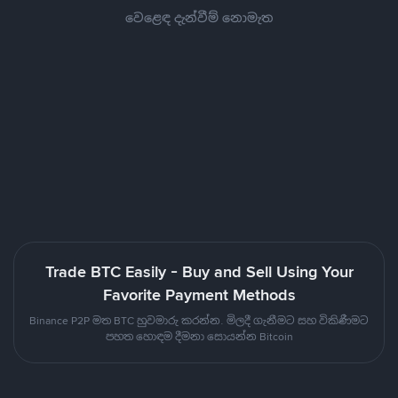
වෙළෙඳ දැන්වීම් නොමැත
Trade BTC Easily - Buy and Sell Using Your
Favorite Payment Methods
Binance P2P මත BTC හුවමාරු කරන්න. මිලදී ගැනීමට සහ විකිණීමට
පහත හොඳම දීමනා සොයන්න Bitcoin