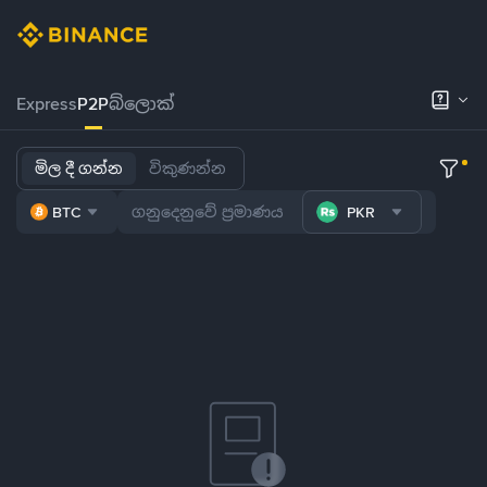
Express
P2P
බ්ලොක්
මිල දී ගන්න
විකුණන්න
BTC
PKR