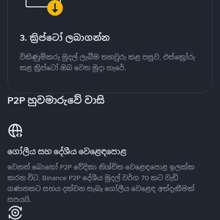
3. ක්‍රිප්ටෝ ලබාගන්න
විකිණුම්කරු මුදල් ලැබීම තහවුරු කළ පසුව, එස්ක්‍රෝරු
කළ ක්‍රිප්ටෝ ඔබ වෙත මුදා හැරේ.
P2P හුවමාරුවේ වාසි
ගෝලීය සහ දේශීය වෙළෙඳපොළ
වෙනත් බොහෝ P2P වේදිකා නිශ්චිත වෙළෙඳපොළ ඉලක්ක
කරන විට, Binance P2P දේශීය මුදල් වර්ග 70 කට වැඩි
ගණනකට සහය දක්වන සැබෑ ගෝලීය වෙළෙඳ අත්දැකීමක්
සපයයි.