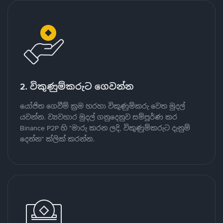
2. විකුණුම්කරුට ගෙවන්න
යෝජිත ගෙවීම් ක්‍රම හරහා විකුණුම්කරු වෙත මුදල්
යවන්න. ව්‍යවහාර මුදල් ගනුදෙනුව සම්පූර්ණ කර
Binance P2P හි "මාරු කරන ලදි, විකුණුම්කරුට දැනුම්
දෙන්න" ක්ලික් කරන්න.