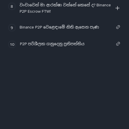
වංචාවෙන් මා ආරක්ෂා වන්නේ කෙසේ ද? Binance
8
P2P Escrow FTW!
Binance P2P වෙළෙඳාමේ නිති ඇසෙන පැණ
9
P2P පරිශීලක ගනුදෙනු ප්‍රතිපත්තිය
10