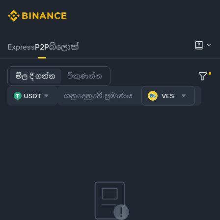
Express
P2P
බ්ලොක්
මිල දී ගන්න
විකුණන්න
USDT
VES