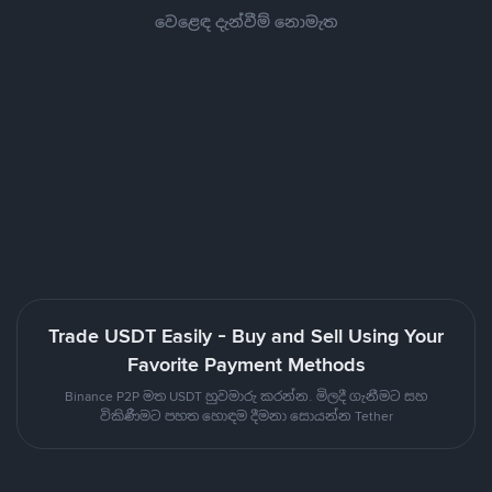
වෙළෙඳ දැන්වීම් නොමැත
Trade USDT Easily - Buy and Sell Using Your
Favorite Payment Methods
Binance P2P මත USDT හුවමාරු කරන්න. මිලදී ගැනීමට සහ
විකිණීමට පහත හොඳම දීමනා සොයන්න Tether