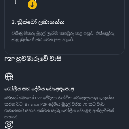
3. ක්‍රිප්ටෝ ලබාගන්න
විකිණුම්කරු මුදල් ලැබීම තහවුරු කළ පසුව, එස්ක්‍රෝරු
කළ ක්‍රිප්ටෝ ඔබ වෙත මුදා හැරේ.
P2P හුවමාරුවේ වාසි
ගෝලීය සහ දේශීය වෙළෙඳපොළ
වෙනත් බොහෝ P2P වේදිකා නිශ්චිත වෙළෙඳපොළ ඉලක්ක
කරන විට, Binance P2P දේශීය මුදල් වර්ග 70 කට වැඩි
ගණනකට සහය දක්වන සැබෑ ගෝලීය වෙළෙඳ අත්දැකීමක්
සපයයි.