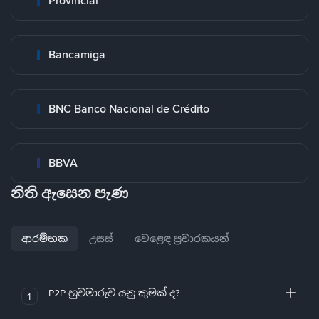
Provincial
Bancamiga
BNC Banco Nacional de Crédito
BBVA
නිති ඇසෙන පැණ
ආරම්භක
උසස්
වෙළෙඳ ප්‍රචාරකයන්
P2P හුවමාරුව යනු කුමක් ද?
1