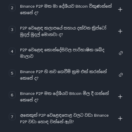
Binance P2P මත මා දේශීයව Bitcoin විකුණන්නේ
2
කෙසේ ද?
P2P වෙළෙඳ කලාපයේ සහාය දක්වන ක්‍රිප්ටෝ
3
මුදල් මුදල් මොනවා ද?
P2P වෙළෙඳ කොන්දේසිවල පාරිභාෂික ශබ්ද
4
මාලාව
Binance P2P හි නව ගෙවීම් ක්‍රම එක් කරන්නේ
5
කෙසේ ද?
Binance P2P මත දේශීයව Bitcoin මිල දී ගන්නේ
6
කෙසේ ද?
අනෙකුත් P2P වෙළෙඳපොළ වලට වඩා Binance
7
P2P වඩා හොඳ වන්නේ ඇයි?