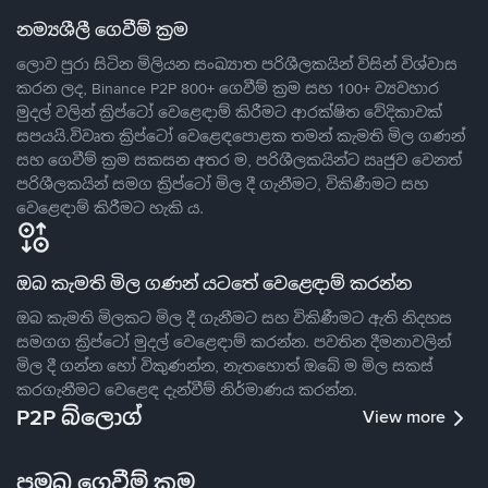
නම්‍යශීලී ගෙවීම් ක්‍රම
ලොව පුරා සිටින මිලියන සංඛ්‍යාත පරිශීලකයින් විසින් විශ්වාස
කරන ලද, Binance P2P 800+ ගෙවීම් ක්‍රම සහ 100+ ව්‍යවහාර
මුදල් වලින් ක්‍රිප්ටෝ වෙළෙඳාම් කිරීමට ආරක්ෂිත වේදිකාවක්
සපයයි.විවෘත ක්‍රිප්ටෝ වෙළෙඳපොළක තමන් කැමති මිල ගණන්
සහ ගෙවීම් ක්‍රම සකසන අතර ම, පරිශීලකයින්ට ඍජුව වෙනත්
පරිශීලකයින් සමග ක්‍රිප්ටෝ මිල දී ගැනීමට, විකිණීමට සහ
වෙළෙඳාම් කිරීමට හැකි ය.
ඔබ කැමති මිල ගණන් යටතේ වෙළෙඳාම් කරන්න
ඔබ කැමති මිලකට මිල දී ගැනීමට සහ විකිණීමට ඇති නිදහස
සමගග ක්‍රිප්ටෝ මුදල් වෙළෙඳාම් කරන්න. පවතින දීමනාවලින්
මිල දී ගන්න හෝ විකුණන්න, නැතහොත් ඔබේ ම මිල සකස්
කරගැනීමට වෙළෙඳ දැන්වීම් නිර්මාණය කරන්න.
P2P බ්ලොග්
View more
ප්‍රමුඛ ගෙවීම් ක්‍රම