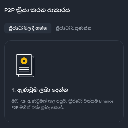
P2P ක්‍රියා කරන ආකාරය
ක්‍රිප්ටෝ මිල දී ගන්න
ක්‍රිප්ටෝ විකුණන්න
1. ඇණවුම ලබා දෙන්න
ඔබ P2P ඇණවුමක් කළ පසුව, ක්‍රිප්ටෝ වත්කම Binance
P2P මගින් එස්ක්‍රෝරු කෙරේ.