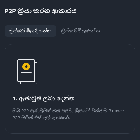
P2P ක්‍රියා කරන ආකාරය
ක්‍රිප්ටෝ මිල දී ගන්න
ක්‍රිප්ටෝ විකුණන්න
1. ඇණවුම ලබා දෙන්න
ඔබ P2P ඇණවුමක් කළ පසුව, ක්‍රිප්ටෝ වත්කම Binance
P2P මගින් එස්ක්‍රෝරු කෙරේ.