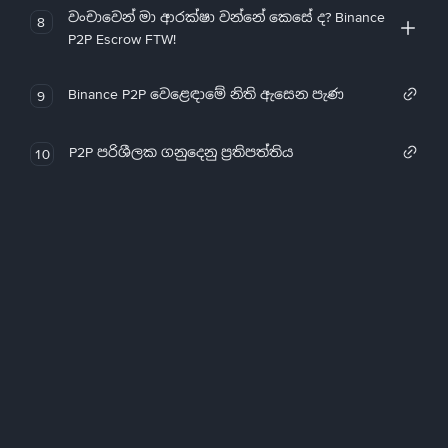
වංචාවෙන් මා ආරක්ෂා වන්නේ කෙසේ ද? Binance
8
P2P Escrow FTW!
Binance P2P වෙළෙඳාමේ නිති ඇසෙන පැණ
9
P2P පරිශීලක ගනුදෙනු ප්‍රතිපත්තිය
10