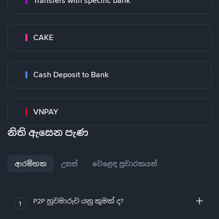
Transfers with specific bank
CAKE
Cash Deposit to Bank
VNPAY
නිති ඇසෙන පැණ
ආරම්භක
උසස්
වෙළෙඳ ප්‍රචාරකයන්
P2P හුවමාරුව යනු කුමක් ද?
1