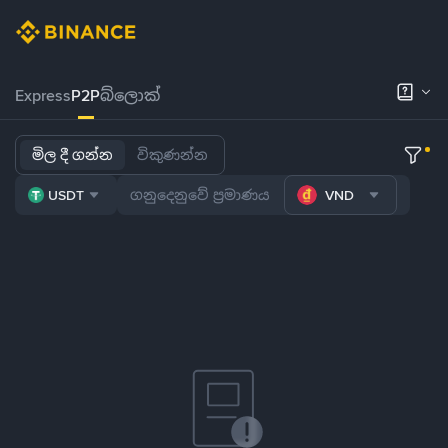
Express
P2P
බ්ලොක්
මිල දී ගන්න
විකුණන්න
USDT
VND