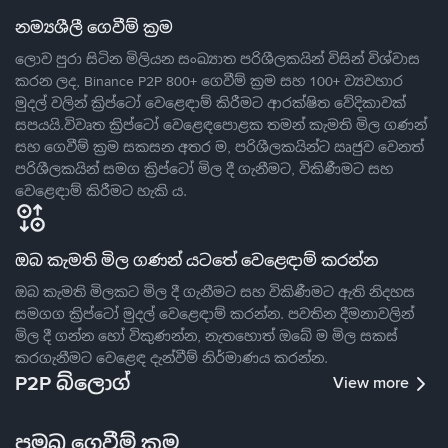
නම්‍යශීලී ගෙවීම් ක්‍රම
ලොව පුරා සිටින මිලියන සංඛ්‍යාත පරිශීලකයින් විසින් විශ්වාස
කරන ලද, Binance P2P 800+ ගෙවීම් ක්‍රම සහ 100+ ව්‍යවහාර
මුදල් වලින් ක්‍රිප්ටෝ වෙළෙඳාම් කිරීමට ආරක්ෂිත වේදිකාවක්
සපයයි.විවෘත ක්‍රිප්ටෝ වෙළෙඳපොළක තමන් කැමති මිල ගණන්
සහ ගෙවීම් ක්‍රම සකසන අතර ම, පරිශීලකයින්ට ඍජුව වෙනත්
පරිශීලකයින් සමග ක්‍රිප්ටෝ මිල දී ගැනීමට, විකිණීමට සහ
වෙළෙඳාම් කිරීමට හැකි ය.
ඔබ කැමති මිල ගණන් යටතේ වෙළෙඳාම් කරන්න
ඔබ කැමති මිලකට මිල දී ගැනීමට සහ විකිණීමට ඇති නිදහස
සමගග ක්‍රිප්ටෝ මුදල් වෙළෙඳාම් කරන්න. පවතින දීමනාවලින්
මිල දී ගන්න හෝ විකුණන්න, නැතහොත් ඔබේ ම මිල සකස්
කරගැනීමට වෙළෙඳ දැන්වීම් නිර්මාණය කරන්න.
P2P බ්ලොග්
View more
ප්‍රමුඛ ගෙවීම් ක්‍රම