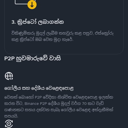
3. ක්‍රිප්ටෝ ලබාගන්න
විකිණුම්කරු මුදල් ලැබීම තහවුරු කළ පසුව, එස්ක්‍රෝරු
කළ ක්‍රිප්ටෝ ඔබ වෙත මුදා හැරේ.
P2P හුවමාරුවේ වාසි
ගෝලීය සහ දේශීය වෙළෙඳපොළ
වෙනත් බොහෝ P2P වේදිකා නිශ්චිත වෙළෙඳපොළ ඉලක්ක
කරන විට, Binance P2P දේශීය මුදල් වර්ග 70 කට වැඩි
ගණනකට සහය දක්වන සැබෑ ගෝලීය වෙළෙඳ අත්දැකීමක්
සපයයි.