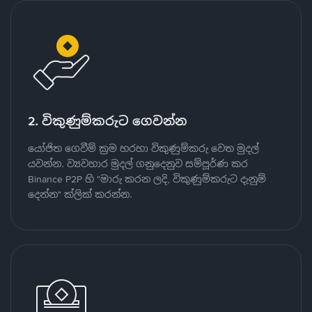
2. විකුණුම්කරුට ගෙවන්න
යෝජිත ගෙවීම් ක්‍රම හරහා විකුණුම්කරු වෙත මුදල්
යවන්න. ව්‍යවහාර මුදල් ගනුදෙනුව සම්පූර්ණ කර
Binance P2P හි "මාරු කරන ලදි, විකුණුම්කරුට දැනුම්
දෙන්න" ක්ලික් කරන්න.