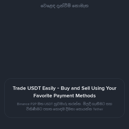
වෙළෙඳ දැන්වීම් නොමැත
Trade USDT Easily - Buy and Sell Using Your
Favorite Payment Methods
Binance P2P මත USDT හුවමාරු කරන්න. මිලදී ගැනීමට සහ
විකිණීමට පහත හොඳම දීමනා සොයන්න Tether