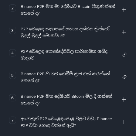
Binance P2P මත මා දේශීයව Bitcoin විකුණන්නේ
2
කෙසේ ද?
P2P වෙළෙඳ කලාපයේ සහාය දක්වන ක්‍රිප්ටෝ
3
මුදල් මුදල් මොනවා ද?
P2P වෙළෙඳ කොන්දේසිවල පාරිභාෂික ශබ්ද
4
මාලාව
Binance P2P හි නව ගෙවීම් ක්‍රම එක් කරන්නේ
5
කෙසේ ද?
Binance P2P මත දේශීයව Bitcoin මිල දී ගන්නේ
6
කෙසේ ද?
අනෙකුත් P2P වෙළෙඳපොළ වලට වඩා Binance
7
P2P වඩා හොඳ වන්නේ ඇයි?