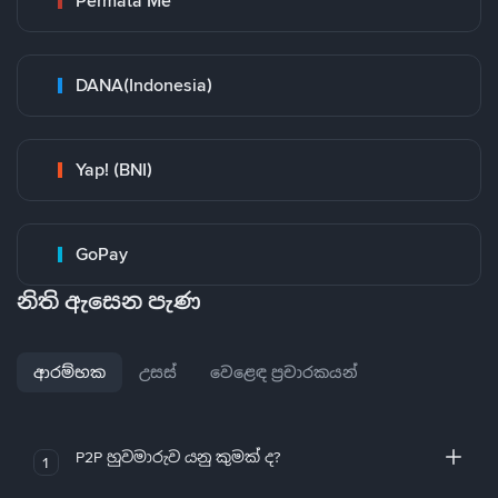
Permata Me
DANA(Indonesia)
Yap! (BNI)
GoPay
නිති ඇසෙන පැණ
ආරම්භක
උසස්
වෙළෙඳ ප්‍රචාරකයන්
P2P හුවමාරුව යනු කුමක් ද?
1