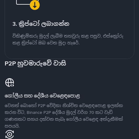
3. ක්‍රිප්ටෝ ලබාගන්න
විකිණුම්කරු මුදල් ලැබීම තහවුරු කළ පසුව, එස්ක්‍රෝරු
කළ ක්‍රිප්ටෝ ඔබ වෙත මුදා හැරේ.
P2P හුවමාරුවේ වාසි
ගෝලීය සහ දේශීය වෙළෙඳපොළ
වෙනත් බොහෝ P2P වේදිකා නිශ්චිත වෙළෙඳපොළ ඉලක්ක
කරන විට, Binance P2P දේශීය මුදල් වර්ග 70 කට වැඩි
ගණනකට සහය දක්වන සැබෑ ගෝලීය වෙළෙඳ අත්දැකීමක්
සපයයි.