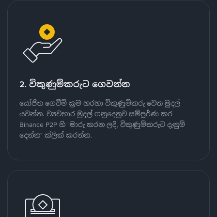
2. විකුණුම්කරුට ගෙවන්න
යෝජිත ගෙවීම් ක්‍රම හරහා විකුණුම්කරු වෙත මුදල්
යවන්න. ව්‍යවහාර මුදල් ගනුදෙනුව සම්පූර්ණ කර
Binance P2P හි "මාරු කරන ලදි, විකුණුම්කරුට දැනුම්
දෙන්න" ක්ලික් කරන්න.