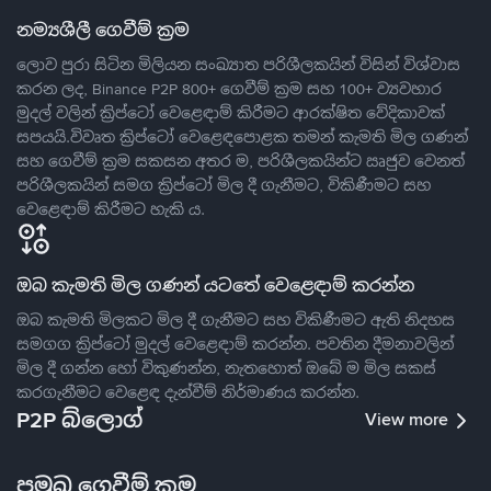
නම්‍යශීලී ගෙවීම් ක්‍රම
ලොව පුරා සිටින මිලියන සංඛ්‍යාත පරිශීලකයින් විසින් විශ්වාස
කරන ලද, Binance P2P 800+ ගෙවීම් ක්‍රම සහ 100+ ව්‍යවහාර
මුදල් වලින් ක්‍රිප්ටෝ වෙළෙඳාම් කිරීමට ආරක්ෂිත වේදිකාවක්
සපයයි.විවෘත ක්‍රිප්ටෝ වෙළෙඳපොළක තමන් කැමති මිල ගණන්
සහ ගෙවීම් ක්‍රම සකසන අතර ම, පරිශීලකයින්ට ඍජුව වෙනත්
පරිශීලකයින් සමග ක්‍රිප්ටෝ මිල දී ගැනීමට, විකිණීමට සහ
වෙළෙඳාම් කිරීමට හැකි ය.
ඔබ කැමති මිල ගණන් යටතේ වෙළෙඳාම් කරන්න
ඔබ කැමති මිලකට මිල දී ගැනීමට සහ විකිණීමට ඇති නිදහස
සමගග ක්‍රිප්ටෝ මුදල් වෙළෙඳාම් කරන්න. පවතින දීමනාවලින්
මිල දී ගන්න හෝ විකුණන්න, නැතහොත් ඔබේ ම මිල සකස්
කරගැනීමට වෙළෙඳ දැන්වීම් නිර්මාණය කරන්න.
P2P බ්ලොග්
View more
ප්‍රමුඛ ගෙවීම් ක්‍රම