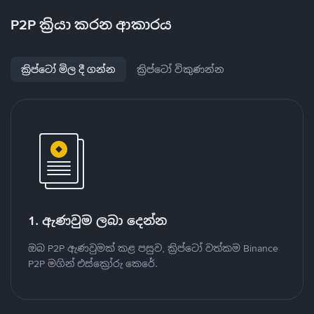
P2P ක්‍රියා කරන ආකාරය
ක්‍රිප්ටෝ මිල දී ගන්න
ක්‍රිප්ටෝ විකුණන්න
1. ඇණවුම ලබා දෙන්න
ඔබ P2P ඇණවුමක් කළ පසුව, ක්‍රිප්ටෝ වත්කම Binance
P2P මගින් එස්ක්‍රෝරු කෙරේ.