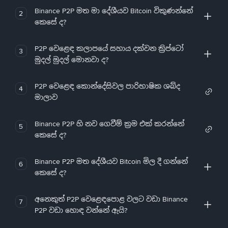
Binance P2P මත මා දේශීයව Bitcoin විකුණන්නේ
2
කෙසේ ද?
P2P වෙළෙඳ කලාපයේ සහාය දක්වන ක්‍රිප්ටෝ
3
මුදල් මුදල් මොනවා ද?
P2P වෙළෙඳ කොන්දේසිවල පාරිභාෂික ශබ්ද
4
මාලාව
Binance P2P හි නව ගෙවීම් ක්‍රම එක් කරන්නේ
5
කෙසේ ද?
Binance P2P මත දේශීයව Bitcoin මිල දී ගන්නේ
6
කෙසේ ද?
අනෙකුත් P2P වෙළෙඳපොළ වලට වඩා Binance
7
P2P වඩා හොඳ වන්නේ ඇයි?