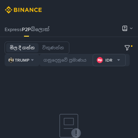
Express
P2P
බ්ලොක්
මිල දී ගන්න
විකුණන්න
TRUMP
IDR