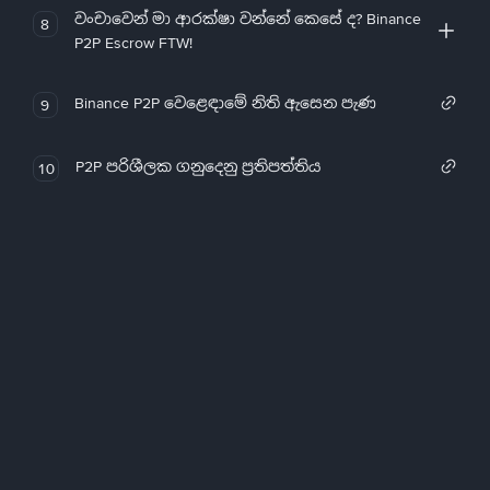
වංචාවෙන් මා ආරක්ෂා වන්නේ කෙසේ ද? Binance
8
P2P Escrow FTW!
Binance P2P වෙළෙඳාමේ නිති ඇසෙන පැණ
9
P2P පරිශීලක ගනුදෙනු ප්‍රතිපත්තිය
10