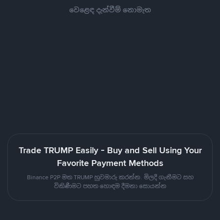
වෙළෙඳ දැන්වීම් නොමැත
Trade TRUMP Easily - Buy and Sell Using Your
Favorite Payment Methods
Binance P2P මත TRUMP හුවමාරු කරන්න. මිලදී ගැනීමට සහ
විකිණීමට පහත හොඳම දීමනා සොයන්න