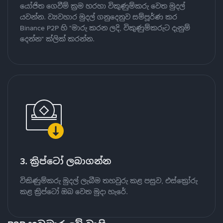
යෝජිත ගෙවීම් ක්‍රම හරහා විකුණුම්කරු වෙත මුදල්
යවන්න. ව්‍යවහාර මුදල් ගනුදෙනුව සම්පූර්ණ කර
Binance P2P හි "මාරු කරන ලදි, විකුණුම්කරුට දැනුම්
දෙන්න" ක්ලික් කරන්න.
3. ක්‍රිප්ටෝ ලබාගන්න
විකිණුම්කරු මුදල් ලැබීම තහවුරු කළ පසුව, එස්ක්‍රෝරු
කළ ක්‍රිප්ටෝ ඔබ වෙත මුදා හැරේ.