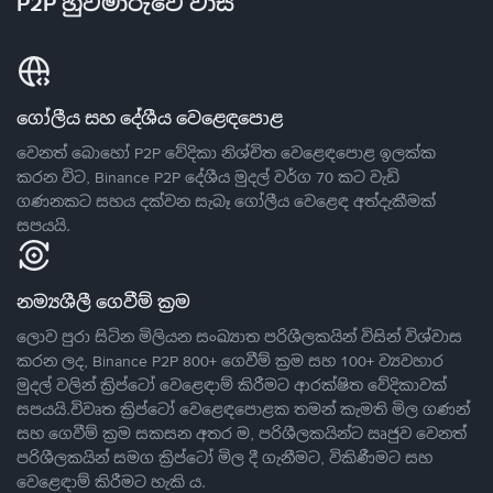
P2P හුවමාරුවේ වාසි
ගෝලීය සහ දේශීය වෙළෙඳපොළ
වෙනත් බොහෝ P2P වේදිකා නිශ්චිත වෙළෙඳපොළ ඉලක්ක
කරන විට, Binance P2P දේශීය මුදල් වර්ග 70 කට වැඩි
ගණනකට සහය දක්වන සැබෑ ගෝලීය වෙළෙඳ අත්දැකීමක්
සපයයි.
නම්‍යශීලී ගෙවීම් ක්‍රම
ලොව පුරා සිටින මිලියන සංඛ්‍යාත පරිශීලකයින් විසින් විශ්වාස
කරන ලද, Binance P2P 800+ ගෙවීම් ක්‍රම සහ 100+ ව්‍යවහාර
මුදල් වලින් ක්‍රිප්ටෝ වෙළෙඳාම් කිරීමට ආරක්ෂිත වේදිකාවක්
සපයයි.විවෘත ක්‍රිප්ටෝ වෙළෙඳපොළක තමන් කැමති මිල ගණන්
සහ ගෙවීම් ක්‍රම සකසන අතර ම, පරිශීලකයින්ට ඍජුව වෙනත්
පරිශීලකයින් සමග ක්‍රිප්ටෝ මිල දී ගැනීමට, විකිණීමට සහ
වෙළෙඳාම් කිරීමට හැකි ය.