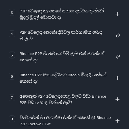
P2P වෙළෙඳ කලාපයේ සහාය දක්වන ක්‍රිප්ටෝ
3
මුදල් මුදල් මොනවා ද?
P2P වෙළෙඳ කොන්දේසිවල පාරිභාෂික ශබ්ද
4
මාලාව
Binance P2P හි නව ගෙවීම් ක්‍රම එක් කරන්නේ
5
කෙසේ ද?
Binance P2P මත දේශීයව Bitcoin මිල දී ගන්නේ
6
කෙසේ ද?
අනෙකුත් P2P වෙළෙඳපොළ වලට වඩා Binance
7
P2P වඩා හොඳ වන්නේ ඇයි?
වංචාවෙන් මා ආරක්ෂා වන්නේ කෙසේ ද? Binance
8
P2P Escrow FTW!