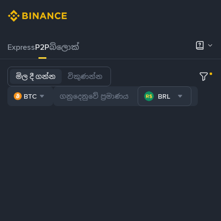
Express
P2P
බ්ලොක්
මිල දී ගන්න
විකුණන්න
BTC
BRL