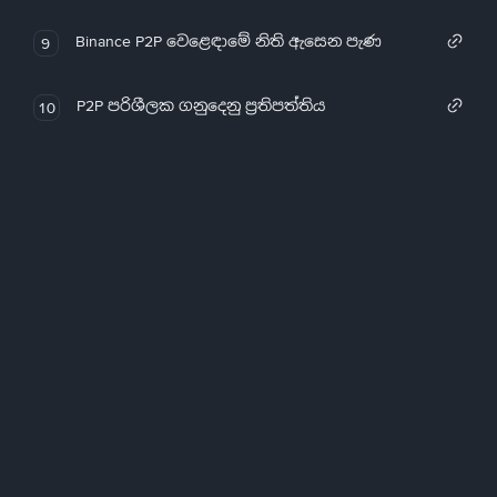
Binance P2P වෙළෙඳාමේ නිති ඇසෙන පැණ
9
P2P පරිශීලක ගනුදෙනු ප්‍රතිපත්තිය
10