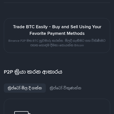
Trade BTC Easily - Buy and Sell Using Your
Favorite Payment Methods
Binance P2P මත BTC හුවමාරු කරන්න. මිලදී ගැනීමට සහ විකිණීමට
පහත හොඳම දීමනා සොයන්න Bitcoin
P2P ක්‍රියා කරන ආකාරය
ක්‍රිප්ටෝ මිල දී ගන්න
ක්‍රිප්ටෝ විකුණන්න