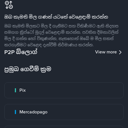
ඔබ කැමති මිල ගණන් යටතේ වෙළෙඳාම් කරන්න
ඔබ කැමති මිලකට මිල දී ගැනීමට සහ විකිණීමට ඇති නිදහස
සමගග ක්‍රිප්ටෝ මුදල් වෙළෙඳාම් කරන්න. පවතින දීමනාවලින්
මිල දී ගන්න හෝ විකුණන්න, නැතහොත් ඔබේ ම මිල සකස්
කරගැනීමට වෙළෙඳ දැන්වීම් නිර්මාණය කරන්න.
P2P බ්ලොග්
View more
ප්‍රමුඛ ගෙවීම් ක්‍රම
Pix
Mercadopago