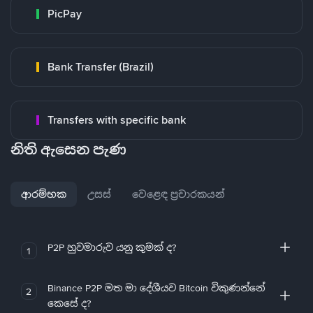
PicPay
Bank Transfer (Brazil)
Transfers with specific bank
නිති ඇසෙන පැණ
ආරම්භක
උසස්
වෙළෙඳ ප්‍රචාරකයන්
P2P හුවමාරුව යනු කුමක් ද?
1
Binance P2P මත මා දේශීයව Bitcoin විකුණන්නේ
2
කෙසේ ද?