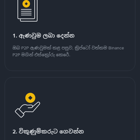
1. ඇණවුම ලබා දෙන්න
ඔබ P2P ඇණවුමක් කළ පසුව, ක්‍රිප්ටෝ වත්කම Binance
P2P මගින් එස්ක්‍රෝරු කෙරේ.
2. විකුණුම්කරුට ගෙවන්න