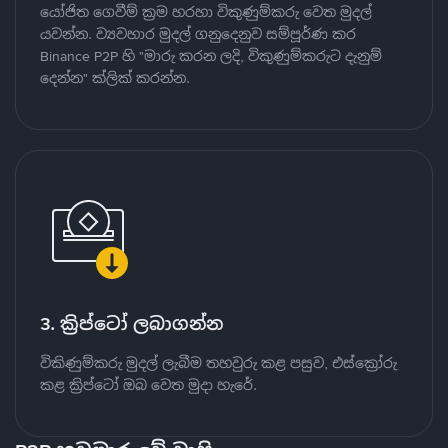
යෝජිත ගෙවීම් ක්‍රම හරහා විකුණුම්කරු වෙත මුදල්
යවන්න. ව්‍යවහාර මුදල් ගනුදෙනුව සම්පූර්ණ කර
Binance P2P හි "මාරු කරන ලදි, විකුණුම්කරුට දැනුම්
දෙන්න" ක්ලික් කරන්න.
3. ක්‍රිප්ටෝ ලබාගන්න
විකිණුම්කරු මුදල් ලැබීම තහවුරු කළ පසුව, එස්ක්‍රෝරු
කළ ක්‍රිප්ටෝ ඔබ වෙත මුදා හැරේ.