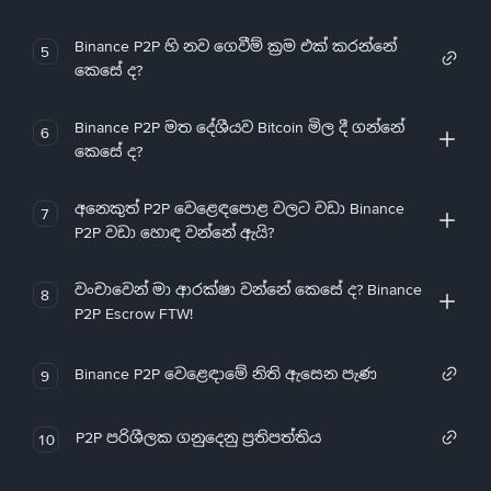
Binance P2P හි නව ගෙවීම් ක්‍රම එක් කරන්නේ
5
කෙසේ ද?
Binance P2P මත දේශීයව Bitcoin මිල දී ගන්නේ
6
කෙසේ ද?
අනෙකුත් P2P වෙළෙඳපොළ වලට වඩා Binance
7
P2P වඩා හොඳ වන්නේ ඇයි?
වංචාවෙන් මා ආරක්ෂා වන්නේ කෙසේ ද? Binance
8
P2P Escrow FTW!
Binance P2P වෙළෙඳාමේ නිති ඇසෙන පැණ
9
P2P පරිශීලක ගනුදෙනු ප්‍රතිපත්තිය
10