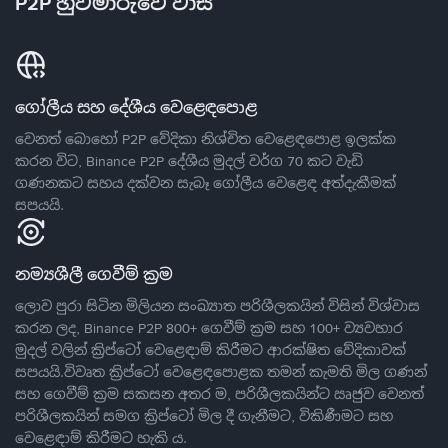
P2P හුවමාරුවේ වාසි
ගෝලීය සහ දේශීය වෙළෙඳපොළ
වෙනත් බොහෝ P2P වේදිකා නිශ්චිත වෙළෙඳපොළ ඉලක්ක
කරන විට, Binance P2P දේශීය මුදල් වර්ග 70 කට වැඩි
ගණනකට සහය දක්වන සැබෑ ගෝලීය වෙළෙඳ අත්දැකීමක්
සපයයි.
නම්‍යශීලී ගෙවීම් ක්‍රම
ලොව පුරා සිටින මිලියන සංඛ්‍යාත පරිශීලකයින් විසින් විශ්වාස
කරන ලද, Binance P2P 800+ ගෙවීම් ක්‍රම සහ 100+ ව්‍යවහාර
මුදල් වලින් ක්‍රිප්ටෝ වෙළෙඳාම් කිරීමට ආරක්ෂිත වේදිකාවක්
සපයයි.විවෘත ක්‍රිප්ටෝ වෙළෙඳපොළක තමන් කැමති මිල ගණන්
සහ ගෙවීම් ක්‍රම සකසන අතර ම, පරිශීලකයින්ට ඍජුව වෙනත්
පරිශීලකයින් සමග ක්‍රිප්ටෝ මිල දී ගැනීමට, විකිණීමට සහ
වෙළෙඳාම් කිරීමට හැකි ය.