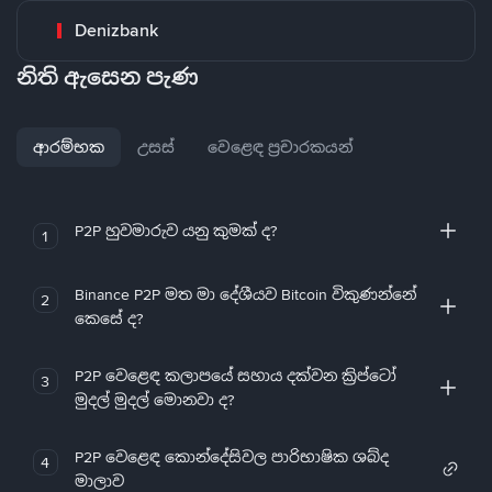
Denizbank
නිති ඇසෙන පැණ
ආරම්භක
උසස්
වෙළෙඳ ප්‍රචාරකයන්
P2P හුවමාරුව යනු කුමක් ද?
1
Binance P2P මත මා දේශීයව Bitcoin විකුණන්නේ
2
කෙසේ ද?
P2P වෙළෙඳ කලාපයේ සහාය දක්වන ක්‍රිප්ටෝ
3
මුදල් මුදල් මොනවා ද?
P2P වෙළෙඳ කොන්දේසිවල පාරිභාෂික ශබ්ද
4
මාලාව