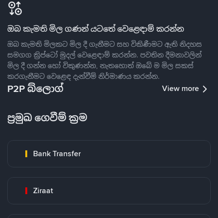
ඔබ කැමති මිල ගණන් යටතේ වෙළෙඳාම් කරන්න
ඔබ කැමති මිලකට මිල දී ගැනීමට සහ විකිණීමට ඇති නිදහස
සමගග ක්‍රිප්ටෝ මුදල් වෙළෙඳාම් කරන්න. පවතින දීමනාවලින්
මිල දී ගන්න හෝ විකුණන්න, නැතහොත් ඔබේ ම මිල සකස්
කරගැනීමට වෙළෙඳ දැන්වීම් නිර්මාණය කරන්න.
P2P බ්ලොග්
View more
ප්‍රමුඛ ගෙවීම් ක්‍රම
Bank Transfer
Ziraat