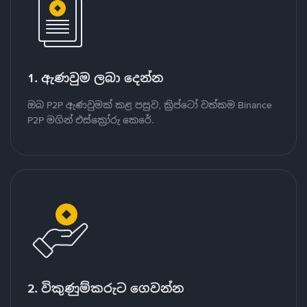
1. ඇණවුම ලබා දෙන්න
ඔබ P2P ඇණවුමක් කළ පසුව, ක්‍රිප්ටෝ වත්කම Binance
P2P මගින් එස්ක්‍රෝරු කෙරේ.
2. විකුණුම්කරුට ගෙවන්න