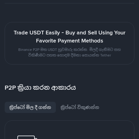
Trade USDT Easily - Buy and Sell Using Your
Favorite Payment Methods
Binance P2P මත USDT හුවමාරු කරන්න. මිලදී ගැනීමට සහ
විකිණීමට පහත හොඳම දීමනා සොයන්න Tether
P2P ක්‍රියා කරන ආකාරය
ක්‍රිප්ටෝ මිල දී ගන්න
ක්‍රිප්ටෝ විකුණන්න