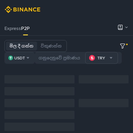
Express
P2P
මිල දී ගන්න
විකුණන්න
USDT
TRY